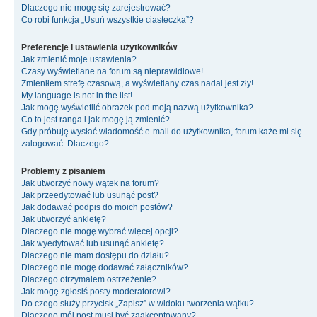
Dlaczego nie mogę się zarejestrować?
Co robi funkcja „Usuń wszystkie ciasteczka”?
Preferencje i ustawienia użytkowników
Jak zmienić moje ustawienia?
Czasy wyświetlane na forum są nieprawidłowe!
Zmieniłem strefę czasową, a wyświetlany czas nadal jest zły!
My language is not in the list!
Jak mogę wyświetlić obrazek pod moją nazwą użytkownika?
Co to jest ranga i jak mogę ją zmienić?
Gdy próbuję wysłać wiadomość e-mail do użytkownika, forum każe mi się
zalogować. Dlaczego?
Problemy z pisaniem
Jak utworzyć nowy wątek na forum?
Jak przeedytować lub usunąć post?
Jak dodawać podpis do moich postów?
Jak utworzyć ankietę?
Dlaczego nie mogę wybrać więcej opcji?
Jak wyedytować lub usunąć ankietę?
Dlaczego nie mam dostępu do działu?
Dlaczego nie mogę dodawać załączników?
Dlaczego otrzymałem ostrzeżenie?
Jak mogę zgłosiś posty moderatorowi?
Do czego służy przycisk „Zapisz” w widoku tworzenia wątku?
Dlaczego mój post musi być zaakceptowany?