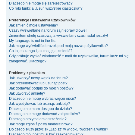
Dlaczego nie mogę się zarejestrować?
Co robi funkcja „Usuń wszystkie ciasteczka”?
Preferencje i ustawienia użytkowników
Jak zmienić moje ustawienia?
Czasy wyświetlane na forum są nieprawidłowe!
Zmieniłem strefę czasową, a wyświetlany czas nadal jest zły!
My language is not in the list!
Jak mogę wyświetlić obrazek pod moją nazwą użytkownika?
Co to jest ranga i jak mogę ją zmienić?
Gdy próbuję wysłać wiadomość e-mail do użytkownika, forum każe mi się
zalogować. Dlaczego?
Problemy z pisaniem
Jak utworzyć nowy wątek na forum?
Jak przeedytować lub usunąć post?
Jak dodawać podpis do moich postów?
Jak utworzyć ankietę?
Dlaczego nie mogę wybrać więcej opcji?
Jak wyedytować lub usunąć ankietę?
Dlaczego nie mam dostępu do działu?
Dlaczego nie mogę dodawać załączników?
Dlaczego otrzymałem ostrzeżenie?
Jak mogę zgłosiś posty moderatorowi?
Do czego służy przycisk „Zapisz” w widoku tworzenia wątku?
Dlaczego mój post musi być zaakceptowany?