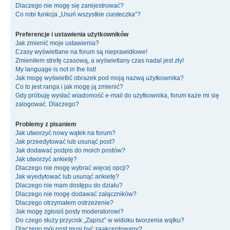
Dlaczego nie mogę się zarejestrować?
Co robi funkcja „Usuń wszystkie ciasteczka”?
Preferencje i ustawienia użytkowników
Jak zmienić moje ustawienia?
Czasy wyświetlane na forum są nieprawidłowe!
Zmieniłem strefę czasową, a wyświetlany czas nadal jest zły!
My language is not in the list!
Jak mogę wyświetlić obrazek pod moją nazwą użytkownika?
Co to jest ranga i jak mogę ją zmienić?
Gdy próbuję wysłać wiadomość e-mail do użytkownika, forum każe mi się
zalogować. Dlaczego?
Problemy z pisaniem
Jak utworzyć nowy wątek na forum?
Jak przeedytować lub usunąć post?
Jak dodawać podpis do moich postów?
Jak utworzyć ankietę?
Dlaczego nie mogę wybrać więcej opcji?
Jak wyedytować lub usunąć ankietę?
Dlaczego nie mam dostępu do działu?
Dlaczego nie mogę dodawać załączników?
Dlaczego otrzymałem ostrzeżenie?
Jak mogę zgłosiś posty moderatorowi?
Do czego służy przycisk „Zapisz” w widoku tworzenia wątku?
Dlaczego mój post musi być zaakceptowany?