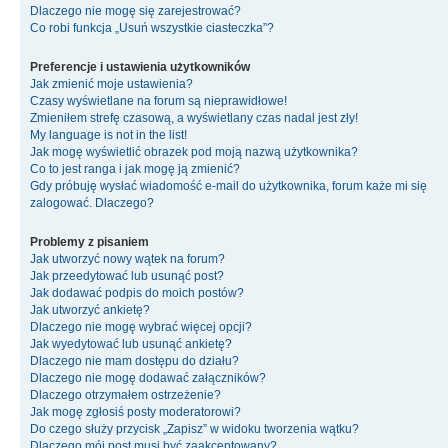
Dlaczego nie mogę się zarejestrować?
Co robi funkcja „Usuń wszystkie ciasteczka”?
Preferencje i ustawienia użytkowników
Jak zmienić moje ustawienia?
Czasy wyświetlane na forum są nieprawidłowe!
Zmieniłem strefę czasową, a wyświetlany czas nadal jest zły!
My language is not in the list!
Jak mogę wyświetlić obrazek pod moją nazwą użytkownika?
Co to jest ranga i jak mogę ją zmienić?
Gdy próbuję wysłać wiadomość e-mail do użytkownika, forum każe mi się
zalogować. Dlaczego?
Problemy z pisaniem
Jak utworzyć nowy wątek na forum?
Jak przeedytować lub usunąć post?
Jak dodawać podpis do moich postów?
Jak utworzyć ankietę?
Dlaczego nie mogę wybrać więcej opcji?
Jak wyedytować lub usunąć ankietę?
Dlaczego nie mam dostępu do działu?
Dlaczego nie mogę dodawać załączników?
Dlaczego otrzymałem ostrzeżenie?
Jak mogę zgłosiś posty moderatorowi?
Do czego służy przycisk „Zapisz” w widoku tworzenia wątku?
Dlaczego mój post musi być zaakceptowany?