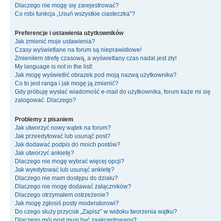
Dlaczego nie mogę się zarejestrować?
Co robi funkcja „Usuń wszystkie ciasteczka”?
Preferencje i ustawienia użytkowników
Jak zmienić moje ustawienia?
Czasy wyświetlane na forum są nieprawidłowe!
Zmieniłem strefę czasową, a wyświetlany czas nadal jest zły!
My language is not in the list!
Jak mogę wyświetlić obrazek pod moją nazwą użytkownika?
Co to jest ranga i jak mogę ją zmienić?
Gdy próbuję wysłać wiadomość e-mail do użytkownika, forum każe mi się
zalogować. Dlaczego?
Problemy z pisaniem
Jak utworzyć nowy wątek na forum?
Jak przeedytować lub usunąć post?
Jak dodawać podpis do moich postów?
Jak utworzyć ankietę?
Dlaczego nie mogę wybrać więcej opcji?
Jak wyedytować lub usunąć ankietę?
Dlaczego nie mam dostępu do działu?
Dlaczego nie mogę dodawać załączników?
Dlaczego otrzymałem ostrzeżenie?
Jak mogę zgłosiś posty moderatorowi?
Do czego służy przycisk „Zapisz” w widoku tworzenia wątku?
Dlaczego mój post musi być zaakceptowany?