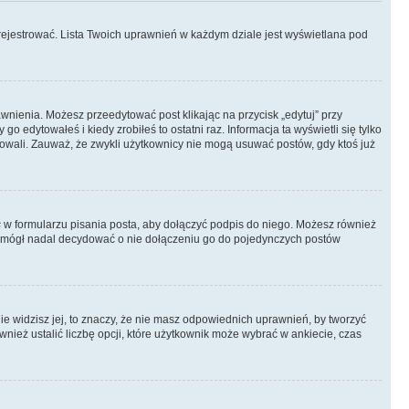
rejestrować. Lista Twoich uprawnień w każdym dziale jest wyświetlana pod
rawnienia. Możesz przeedytować post klikając na przycisk „edytuj” przy
 edytowałeś i kiedy zrobiłeś to ostatni raz. Informacja ta wyświetli się tylko
ytowali. Zauważ, że zwykli użytkownicy nie mogą usuwać postów, gdy ktoś już
s
w formularzu pisania posta, aby dołączyć podpis do niego. Możesz również
 mógł nadal decydować o nie dołączeniu go do pojedynczych postów
nie widzisz jej, to znaczy, że nie masz odpowiednich uprawnień, by tworzyć
wnież ustalić liczbę opcji, które użytkownik może wybrać w ankiecie, czas