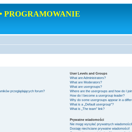
• PROGRAMOWANIE
User Levels and Groups
What are Administrators?
What are Moderators?
What are usergroups?
owników przeglądających forum?
Where are the usergroups and how do I joi
How do I become a usergroup leader?
Why do some usergroups appear in a differ
What is a „Default usergroup”?
What is „The team” link?
Prywatne wiadomości
Nie mogę wysyłać prywatnych wiadomości
Dostaję niechciane prywatne wiadomości!