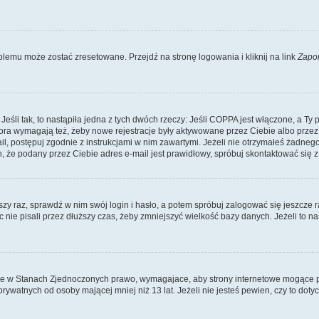
lemu może zostać zresetowane. Przejdź na stronę logowania i kliknij na link
Zapo
li tak, to nastąpiła jedna z tych dwóch rzeczy: Jeśli COPPA jest włączone, a Ty po
fora wymagają też, żeby nowe rejestracje były aktywowane przez Ciebie albo przez
mail, postępuj zgodnie z instrukcjami w nim zawartymi. Jeżeli nie otrzymałeś żadn
n, że podany przez Ciebie adres e-mail jest prawidłowy, spróbuj skontaktować się z
szy raz, sprawdź w nim swój login i hasło, a potem spróbuj zalogować się jeszcze r
nie pisali przez dłuższy czas, żeby zmniejszyć wielkość bazy danych. Jeżeli to na
ce w Stanach Zjednoczonych prawo, wymagajace, aby strony internetowe mogące pote
ywatnych od osoby mającej mniej niż 13 lat. Jeżeli nie jesteś pewien, czy to dot