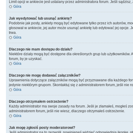
Limit opcji w ankiecie jest ustalany przez administratora forum. Jeśli sądzisz,
Góra
Jak wyedytować lub usunąć ankietę?
Podobnie jak posty, ankiety mogą być edytowane tylko przez ich autorów, mod
głosował w ankiecie, jej autor może usunąć ankietę lub edytować jej opcje. 
trwa.
Góra
Dlaczego nie mam dostępu do działu?
Niektóre działy mogą być dostępne dla określonych grup lub użytkowników. 
forum, by je uzyskać.
Góra
Dlaczego nie mogę dodawać załączników?
Uprawnienia dotyczące załączników mogą być przyznawane dla każdego forum,
jedynie niektórym grupom. Skontaktuj się z administratorem forum, jeśli nie 
Góra
Dlaczego otrzymałem ostrzeżenie?
Każdy administrator ma swoje zasady na forum. Jeśli je złamałeś, mogłeś zos
administratorem forum, jeśli nie wiesz, dlaczego otrzymałeś ostrzeżenie.
Góra
Jak mogę zgłosiś posty moderatorowi?
Jeśli administrator na to zezwolił, powinieneś widzieć odpowiednią ikonkę, o