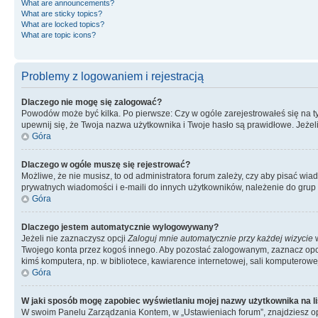
What are announcements?
What are sticky topics?
What are locked topics?
What are topic icons?
Problemy z logowaniem i rejestracją
Dlaczego nie mogę się zalogować?
Powodów może być kilka. Po pierwsze: Czy w ogóle zarejestrowałeś się na tym 
upewnij się, że Twoja nazwa użytkownika i Twoje hasło są prawidłowe. Jeżeli
Góra
Dlaczego w ogóle muszę się rejestrować?
Możliwe, że nie musisz, to od administratora forum zależy, czy aby pisać wia
prywatnych wiadomości i e-maili do innych użytkowników, należenie do grup u
Góra
Dlaczego jestem automatycznie wylogowywany?
Jeżeli nie zaznaczysz opcji
Zaloguj mnie automatycznie przy każdej wizycie
w
Twojego konta przez kogoś innego. Aby pozostać zalogowanym, zaznacz opcję
kimś komputera, np. w bibliotece, kawiarence internetowej, sali komputerowej w 
Góra
W jaki sposób mogę zapobiec wyświetlaniu mojej nazwy użytkownika na l
W swoim Panelu Zarządzania Kontem, w „Ustawieniach forum”, znajdziesz o