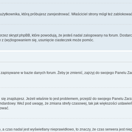
użytkownika, którą próbujesz zarejestrować. Właściciel strony mógł też zablokować 
zez skrypt phpBB, które powodują, że jesteś nadal zalogowany na forum. Dostarczaj
my z (wy)logowaniem się, usunięcie ciasteczek może pomóc.
 zapisywane w bazie danych forum. Żeby je zmienić, zajrzyj do swojego Panelu Zar
rej się znajdujesz. Jeżeli właśnie to jest problemem, przejdź do swojego Panelu Z
dardowy. Weź pod uwagę, że zmiana strefy czasowej, tak jak większości ustawień
rować.
o, a czas nadal jest wyświetlany nieprawidłowo, to znaczy, że czas serwera jest ni