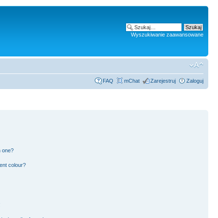
Wyszukiwanie zaawansowane
FAQ
mChat
Zarejestruj
Zaloguj
n one?
ent colour?
!