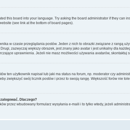
ted this board into your language. Try asking the board administrator if they can in
website (see link at the bottom of board pages).
nika w czasie przeglądania postów. Jeden z nich to obrazki związane z rangą uż
m. Drugi, zazwyczaj większy obrazek, jest znany jako avatar i jest unikalny dla k
rczające uprawnienia. Jeżeli nie masz możliwości używania avatarów, skontaktuj s
w ten użytkownik napisał lub jaki ma status na forum, np. moderator czy administ
żeby zwiększyć swój licznik postów i przez to swoją rangę. Większość forów nie toler
 zalogować. Dlaczego?
w przez wbudowany formularz wysyłania e-maili i to tylko wtedy, jeżeli administr