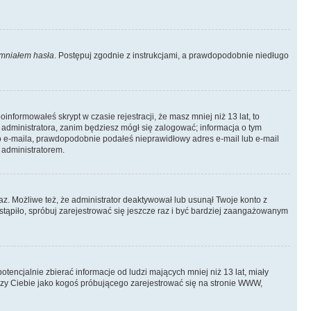
mniałem hasła
. Postępuj zgodnie z instrukcjami, a prawdopodobnie niedługo
informowałeś skrypt w czasie rejestracji, że masz mniej niż 13 lat, to
 administratora, zanim będziesz mógł się zalogować; informacja o tym
ego e-maila, prawdopodobnie podałeś nieprawidłowy adres e-mail lub e-mail
 administratorem.
az. Możliwe też, że administrator deaktywował lub usunął Twoje konto z
stąpiło, spróbuj zarejestrować się jeszcze raz i być bardziej zaangażowanym
ncjalnie zbierać informacje od ludzi mających mniej niż 13 lat, miały
yczy Ciebie jako kogoś próbującego zarejestrować się na stronie WWW,