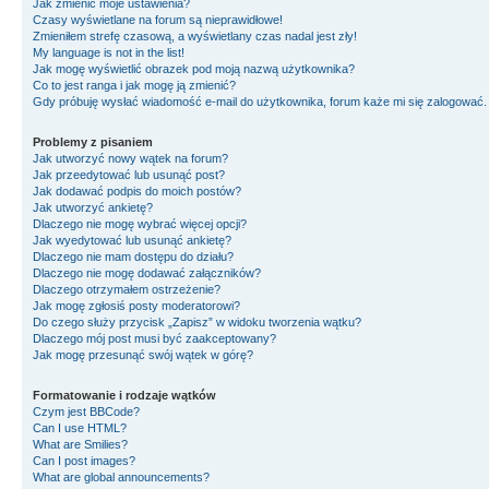
Jak zmienić moje ustawienia?
Czasy wyświetlane na forum są nieprawidłowe!
Zmieniłem strefę czasową, a wyświetlany czas nadal jest zły!
My language is not in the list!
Jak mogę wyświetlić obrazek pod moją nazwą użytkownika?
Co to jest ranga i jak mogę ją zmienić?
Gdy próbuję wysłać wiadomość e-mail do użytkownika, forum każe mi się zalogować
Problemy z pisaniem
Jak utworzyć nowy wątek na forum?
Jak przeedytować lub usunąć post?
Jak dodawać podpis do moich postów?
Jak utworzyć ankietę?
Dlaczego nie mogę wybrać więcej opcji?
Jak wyedytować lub usunąć ankietę?
Dlaczego nie mam dostępu do działu?
Dlaczego nie mogę dodawać załączników?
Dlaczego otrzymałem ostrzeżenie?
Jak mogę zgłosiś posty moderatorowi?
Do czego służy przycisk „Zapisz” w widoku tworzenia wątku?
Dlaczego mój post musi być zaakceptowany?
Jak mogę przesunąć swój wątek w górę?
Formatowanie i rodzaje wątków
Czym jest BBCode?
Can I use HTML?
What are Smilies?
Can I post images?
What are global announcements?