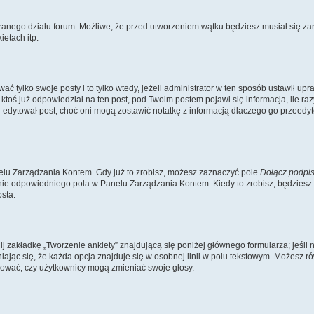
branego działu forum. Możliwe, że przed utworzeniem wątku będziesz musiał się za
etach itp.
ć tylko swoje posty i to tylko wtedy, jeżeli administrator w ten sposób ustawił up
oś już odpowiedział na ten post, pod Twoim postem pojawi się informacja, ile razy go
ator edytował post, choć oni mogą zostawić notatkę z informacją dlaczego go przeed
lu Zarządzania Kontem. Gdy już to zrobisz, możesz zaznaczyć pole
Dołącz podpi
ie odpowiedniego pola w Panelu Zarządzania Kontem. Kiedy to zrobisz, będziesz
sta.
nij zakładkę „Tworzenie ankiety” znajdującą się poniżej głównego formularza; jeśli 
ając się, że każda opcja znajduje się w osobnej linii w polu tekstowym. Możesz ró
ydować, czy użytkownicy mogą zmieniać swoje głosy.