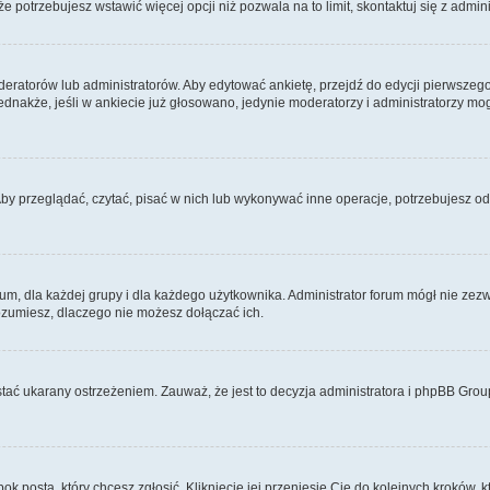
 że potrzebujesz wstawić więcej opcji niż pozwala na to limit, skontaktuj się z admin
eratorów lub administratorów. Aby edytować ankietę, przejdź do edycji pierwszego 
Jednakże, jeśli w ankiecie już głosowano, jedynie moderatorzy i administratorzy m
Aby przeglądać, czytać, pisać w nich lub wykonywać inne operacje, potrzebujesz 
 dla każdej grupy i dla każdego użytkownika. Administrator forum mógł nie zezwo
rozumiesz, dlaczego nie możesz dołączać ich.
tać ukarany ostrzeżeniem. Zauważ, że jest to decyzja administratora i phpBB Grou
bok posta, który chcesz zgłosić. Kliknięcie jej przeniesie Cię do kolejnych kroków