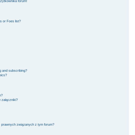
użytkownika forum!
 or Foes list?
g and subscribing?
pics?
m?
 załączniki?
ć prawnych związanych z tym forum?