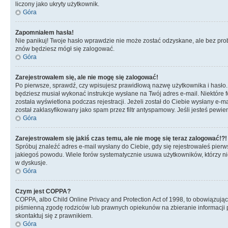
liczony jako ukryty użytkownik.
Góra
Zapomniałem hasła!
Nie panikuj! Twoje hasło wprawdzie nie może zostać odzyskane, ale bez prob
znów będziesz mógł się zalogować.
Góra
Zarejestrowałem się, ale nie mogę się zalogować!
Po pierwsze, sprawdź, czy wpisujesz prawidłową nazwę użytkownika i hasło. Jeś
będziesz musiał wykonać instrukcje wysłane na Twój adres e-mail. Niektóre 
została wyświetlona podczas rejestracji. Jeżeli został do Ciebie wysłany e-
został zaklasyfikowany jako spam przez filtr antyspamowy. Jeśli jesteś pewie
Góra
Zarejestrowałem się jakiś czas temu, ale nie mogę się teraz zalogować!?!
Spróbuj znaleźć adres e-mail wysłany do Ciebie, gdy się rejestrowałeś pierw
jakiegoś powodu. Wiele forów systematycznie usuwa użytkowników, którzy nic 
w dyskusje.
Góra
Czym jest COPPA?
COPPA, albo Child Online Privacy and Protection Act of 1998, to obowiązują
piśmienną zgodę rodziców lub prawnych opiekunów na zbieranie informacji pr
skontaktuj się z prawnikiem.
Góra