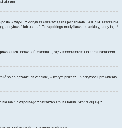
istratorem.
posta w wątku, z którym zawsze związana jest ankieta. Jeśli nikt jeszcze nie
ogą ją edytować lub usunąć. To zapobiega modyfikowaniu ankiety, kiedy ta już
odpowiednich uprawnień. Skontaktuj się z moderatorem lub administratorem
lić na dołączanie ich w dziale, w którym piszesz lub przyznać uprawnienia
p nie ma nic wspólnego z ostrzeżeniami na forum. Skontaktuj się z
, które są niezbędne do zgłoszenia wiadomości.