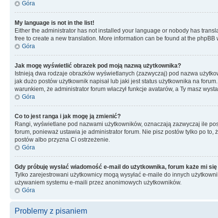
Góra
My language is not in the list!
Either the administrator has not installed your language or nobody has transla
free to create a new translation. More information can be found at the phpBB 
Góra
Jak mogę wyświetlić obrazek pod moją nazwą użytkownika?
Istnieją dwa rodzaje obrazków wyświetlanych (zazwyczaj) pod nazwa użytkow
jak dużo postów użytkownik napisał lub jaki jest status użytkownika na foru
warunkiem, że administrator forum właczył funkcje avatarów, a Ty masz wysta
Góra
Co to jest ranga i jak mogę ją zmienić?
Rangi, wyświetlane pod nazwami użytkowników, oznaczają zazwyczaj ile postó
forum, ponieważ ustawia je administrator forum. Nie pisz postów tylko po to, 
postów albo przyzna Ci ostrzeżenie.
Góra
Gdy próbuję wysłać wiadomość e-mail do użytkownika, forum każe mi się
Tylko zarejestrowani użytkownicy mogą wysyłać e-maile do innych użytkownikó
używaniem systemu e-maili przez anonimowych użytkowników.
Góra
Problemy z pisaniem