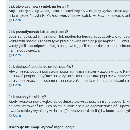
Jak utworzyć nowy wątek na forum?
Aby utworzyć nowy wątek, kliknij na właściwy przycisk przy wyświetlaniu wy
listą wątków. Przykłady: Możesz tworzyć nowy wątek, Możesz głosować w anki
Góra
Jak przeedytować lub usunąć post?
Jeśli nie jesteś administratorem lub moderator forum, możesz edytować i usuwa
wybranym poście, czasami tylko przez pewien czas po jego napisaniu. Jeżeli kt
wtedy, jeśli ktoś odpowiedział; nie pojawi się jeśli moderator lub administr
na nie odpowiedział.
Góra
Jak dodawać podpis do moich postów?
Aby umieścić podpis pod swoim postem, musisz najpierw utworzyć go w Pane
dodawać podpis domyślnie do wszystkich Twoich postów, poprzez zaznaczen
poprzez odznaczanie wspomnianego wcześniej pola w formularzu pisania po
Góra
Jak utworzyć ankietę?
Kiedy tworzysz nowy wątek lub edytujesz pierwszy post już istniejącego, klik
ankiety. Wprowadź tytuł i co najmniej dwie opcje do odpowiednich pól, upewni
trwania ankiety wyrażony w dniach (0 oznacza brak limitu) i w końcu zadec
Góra
Dlaczego nie mogę wybrać więcej opcji?