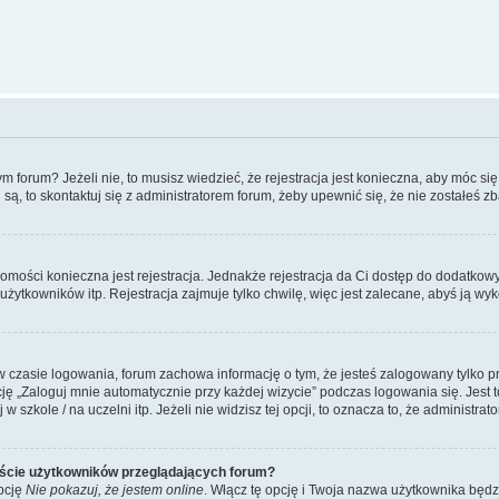
forum? Jeżeli nie, to musisz wiedzieć, że rejestracja jest konieczna, aby móc się 
 są, to skontaktuj się z administratorem forum, żeby upewnić się, że nie zostałeś
domości konieczna jest rejestracja. Jednakże rejestracja da Ci dostęp do dodatkow
żytkowników itp. Rejestracja zajmuje tylko chwilę, więc jest zalecane, abyś ją wyk
 czasie logowania, forum zachowa informację o tym, że jesteś zalogowany tylko p
 „Zaloguj mnie automatycznie przy każdej wizycie” podczas logowania się. Jest to
szkole / na uczelni itp. Jeżeli nie widzisz tej opcji, to oznacza to, że administrato
iście użytkowników przeglądających forum?
pcję
Nie pokazuj, że jestem online
. Włącz tę opcję i Twoja nazwa użytkownika będz