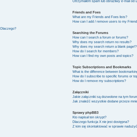
Otrzymałem spam lub obraźliwy e-mail od 
Friends and Foes
What are my Friends and Foes lists?
How can I add / remove users to my Friends
. Dlaczego?
Searching the Forums
How can I search a forum or forums?
Why does my search return no results?
Why does my search return a blank page!?
How do I search for members?
How can I find my own posts and topics?
Topic Subscriptions and Bookmarks
What is the difference between bookmarkin
How do I subscribe to specific forums or to
How do I remove my subscriptions?
Załączniki
Jakie załączniki są dozwolone na tym foru
Jak znaleźć wszystkie dodane przeze mnie
Sprawy phpBB3
Kto napisał ten skrypt?
Dlaczego funkcja X nie jest dostępna?
Z kim się skontaktować w sprawie naduży