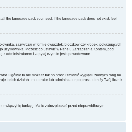
stall the language pack you need. If the language pack does not exist, feel
ytkownika, zazwyczaj w formie gwiazdek, bloczków czy kropek, pokazujących
ażdego użytkownika. Możesz go ustawić w Panelu Zarządzania Kontem, pod
ię z administratorem i zapytaj czym to jest spowodowane.
rator. Ogólnie to nie możesz tak po prostu zmienić wyglądu żadnych rang na
uje takich działań i moderator lub administrator po prostu obniży Twój licznik
ator włączył tę funkcję. Ma to zabezpieczać przed nieprawidłowym