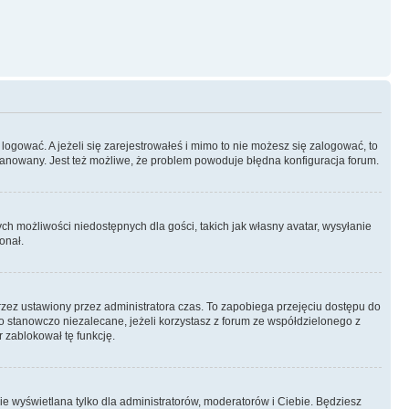
logować. A jeżeli się zarejestrowałeś i mimo to nie możesz się zalogować, to
 zbanowany. Jest też możliwe, że problem powoduje błędna konfiguracja forum.
ych możliwości niedostępnych dla gości, takich jak własny avatar, wysyłanie
onał.
rzez ustawiony przez administratora czas. To zapobiega przejęciu dostępu do
 stanowczo niezalecane, jeżeli korzystasz z forum ze współdzielonego z
r zablokował tę funkcję.
ie wyświetlana tylko dla administratorów, moderatorów i Ciebie. Będziesz