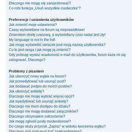
Dlaczego nie mogę się zarejestrować?
Co robi funkcja „Usuń wszystkie ciasteczka”?
Preferencje i ustawienia użytkowników
Jak zmienić moje ustawienia?
Czasy wyświetlane na forum są nieprawidłowe!
Zmieniłem strefę czasową, a wyświetlany czas nadal jest zły!
My language is not in the list!
Jak mogę wyświetlić obrazek pod moją nazwą użytkownika?
Co to jest ranga i jak mogę ją zmienić?
Gdy próbuję wysłać wiadomość e-mail do użytkownika, forum każe mi się
zalogować. Dlaczego?
Problemy z pisaniem
Jak utworzyć nowy wątek na forum?
Jak przeedytować lub usunąć post?
Jak dodawać podpis do moich postów?
Jak utworzyć ankietę?
Dlaczego nie mogę wybrać więcej opcji?
Jak wyedytować lub usunąć ankietę?
Dlaczego nie mam dostępu do działu?
Dlaczego nie mogę dodawać załączników?
Dlaczego otrzymałem ostrzeżenie?
Jak mogę zgłosiś posty moderatorowi?
Do czego służy przycisk „Zapisz” w widoku tworzenia wątku?
Dlaczego mój post musi być zaakceptowany?