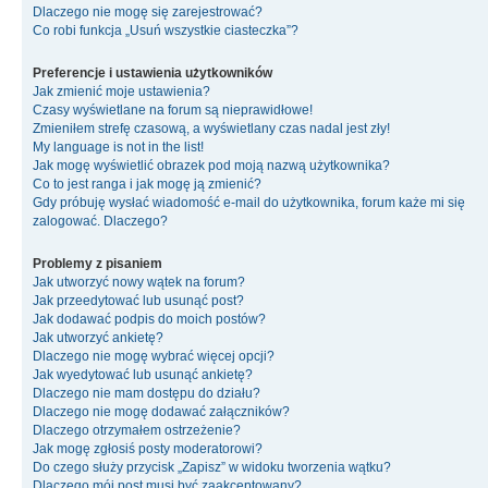
Dlaczego nie mogę się zarejestrować?
Co robi funkcja „Usuń wszystkie ciasteczka”?
Preferencje i ustawienia użytkowników
Jak zmienić moje ustawienia?
Czasy wyświetlane na forum są nieprawidłowe!
Zmieniłem strefę czasową, a wyświetlany czas nadal jest zły!
My language is not in the list!
Jak mogę wyświetlić obrazek pod moją nazwą użytkownika?
Co to jest ranga i jak mogę ją zmienić?
Gdy próbuję wysłać wiadomość e-mail do użytkownika, forum każe mi się
zalogować. Dlaczego?
Problemy z pisaniem
Jak utworzyć nowy wątek na forum?
Jak przeedytować lub usunąć post?
Jak dodawać podpis do moich postów?
Jak utworzyć ankietę?
Dlaczego nie mogę wybrać więcej opcji?
Jak wyedytować lub usunąć ankietę?
Dlaczego nie mam dostępu do działu?
Dlaczego nie mogę dodawać załączników?
Dlaczego otrzymałem ostrzeżenie?
Jak mogę zgłosiś posty moderatorowi?
Do czego służy przycisk „Zapisz” w widoku tworzenia wątku?
Dlaczego mój post musi być zaakceptowany?