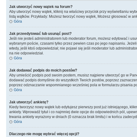
Jak utworzyć nowy wątek na forum?
Aby utworzyć nowy wątek, kliknij na właściwy przycisk przy wyświetlaniu wy
listą wątków. Przykłady: Możesz tworzyć nowy wątek, Możesz głosować w anki
Góra
Jak przeedytować lub usunąć post?
Jeśli nie jesteś administratorem lub moderator forum, możesz edytować i usuwa
wybranym poście, czasami tylko przez pewien czas po jego napisaniu. Jeżeli kt
wtedy, jeśli ktoś odpowiedział; nie pojawi się jeśli moderator lub administr
na nie odpowiedział.
Góra
Jak dodawać podpis do moich postów?
Aby umieścić podpis pod swoim postem, musisz najpierw utworzyć go w Pane
dodawać podpis domyślnie do wszystkich Twoich postów, poprzez zaznaczen
poprzez odznaczanie wspomnianego wcześniej pola w formularzu pisania po
Góra
Jak utworzyć ankietę?
Kiedy tworzysz nowy wątek lub edytujesz pierwszy post już istniejącego, klik
ankiety. Wprowadź tytuł i co najmniej dwie opcje do odpowiednich pól, upewni
trwania ankiety wyrażony w dniach (0 oznacza brak limitu) i w końcu zadec
Góra
Dlaczego nie mogę wybrać więcej opcji?