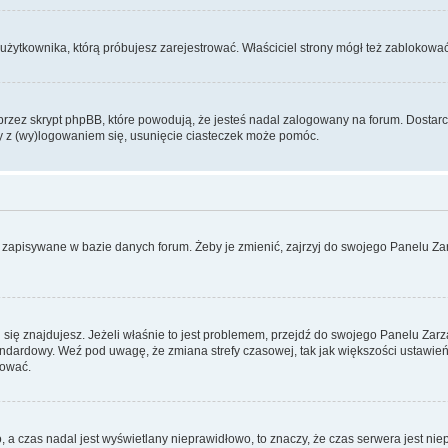
użytkownika, którą próbujesz zarejestrować. Właściciel strony mógł też zablokować 
zez skrypt phpBB, które powodują, że jesteś nadal zalogowany na forum. Dostarczaj
my z (wy)logowaniem się, usunięcie ciasteczek może pomóc.
 zapisywane w bazie danych forum. Żeby je zmienić, zajrzyj do swojego Panelu Zar
rej się znajdujesz. Jeżeli właśnie to jest problemem, przejdź do swojego Panelu Z
dardowy. Weź pod uwagę, że zmiana strefy czasowej, tak jak większości ustawień
rować.
o, a czas nadal jest wyświetlany nieprawidłowo, to znaczy, że czas serwera jest ni