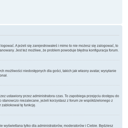
logować. A jeżeli się zarejestrowałeś i mimo to nie możesz się zalogować, to
 zbanowany. Jest też możliwe, że problem powoduje błędna konfiguracja forum.
ych możliwości niedostępnych dla gości, takich jak własny avatar, wysyłanie
onał.
rzez ustawiony przez administratora czas. To zapobiega przejęciu dostępu do
 stanowczo niezalecane, jeżeli korzystasz z forum ze współdzielonego z
r zablokował tę funkcję.
ie wyświetlana tylko dla administratorów, moderatorów i Ciebie. Będziesz