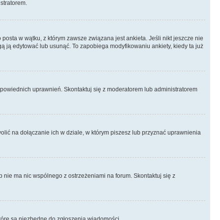
istratorem.
posta w wątku, z którym zawsze związana jest ankieta. Jeśli nikt jeszcze nie
ogą ją edytować lub usunąć. To zapobiega modyfikowaniu ankiety, kiedy ta już
odpowiednich uprawnień. Skontaktuj się z moderatorem lub administratorem
lić na dołączanie ich w dziale, w którym piszesz lub przyznać uprawnienia
p nie ma nic wspólnego z ostrzeżeniami na forum. Skontaktuj się z
, które są niezbędne do zgłoszenia wiadomości.