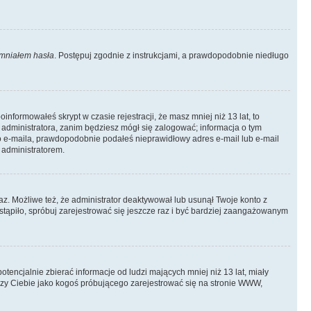
mniałem hasła
. Postępuj zgodnie z instrukcjami, a prawdopodobnie niedługo
informowałeś skrypt w czasie rejestracji, że masz mniej niż 13 lat, to
 administratora, zanim będziesz mógł się zalogować; informacja o tym
ego e-maila, prawdopodobnie podałeś nieprawidłowy adres e-mail lub e-mail
 administratorem.
az. Możliwe też, że administrator deaktywował lub usunął Twoje konto z
stąpiło, spróbuj zarejestrować się jeszcze raz i być bardziej zaangażowanym
ncjalnie zbierać informacje od ludzi mających mniej niż 13 lat, miały
yczy Ciebie jako kogoś próbującego zarejestrować się na stronie WWW,