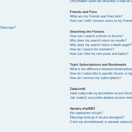
Otrzymałem spam lub obraźliwy e-mail od 
Friends and Foes
What are my Friends and Foes lists?
How can I add / remove users to my Friends
. Dlaczego?
Searching the Forums
How can I search a forum or forums?
Why does my search return no results?
Why does my search return a blank page!?
How do I search for members?
How can I find my own posts and topics?
Topic Subscriptions and Bookmarks
What is the difference between bookmarkin
How do I subscribe to specific forums or to
How do I remove my subscriptions?
Załączniki
Jakie załączniki są dozwolone na tym foru
Jak znaleźć wszystkie dodane przeze mnie
Sprawy phpBB3
Kto napisał ten skrypt?
Dlaczego funkcja X nie jest dostępna?
Z kim się skontaktować w sprawie naduży