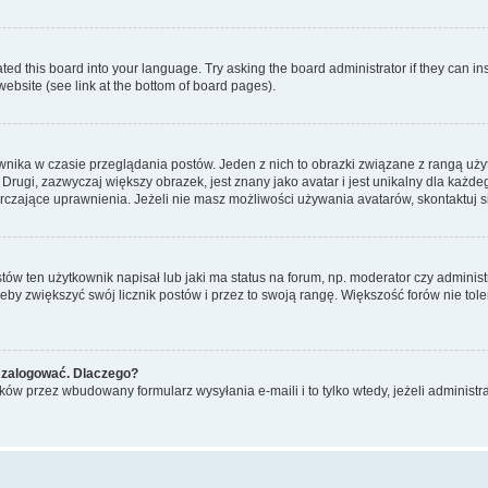
ted this board into your language. Try asking the board administrator if they can in
website (see link at the bottom of board pages).
nika w czasie przeglądania postów. Jeden z nich to obrazki związane z rangą uż
m. Drugi, zazwyczaj większy obrazek, jest znany jako avatar i jest unikalny dla k
rczające uprawnienia. Jeżeli nie masz możliwości używania avatarów, skontaktuj s
w ten użytkownik napisał lub jaki ma status na forum, np. moderator czy administ
żeby zwiększyć swój licznik postów i przez to swoją rangę. Większość forów nie toler
 zalogować. Dlaczego?
w przez wbudowany formularz wysyłania e-maili i to tylko wtedy, jeżeli administr