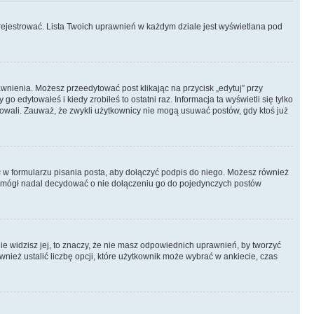
rejestrować. Lista Twoich uprawnień w każdym dziale jest wyświetlana pod
rawnienia. Możesz przeedytować post klikając na przycisk „edytuj” przy
 edytowałeś i kiedy zrobiłeś to ostatni raz. Informacja ta wyświetli się tylko
ytowali. Zauważ, że zwykli użytkownicy nie mogą usuwać postów, gdy ktoś już
s
w formularzu pisania posta, aby dołączyć podpis do niego. Możesz również
 mógł nadal decydować o nie dołączeniu go do pojedynczych postów
nie widzisz jej, to znaczy, że nie masz odpowiednich uprawnień, by tworzyć
wnież ustalić liczbę opcji, które użytkownik może wybrać w ankiecie, czas