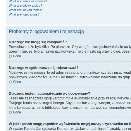
What are announcements?
What are sticky topics?
What are locked topics?
What are topic icons?
Problemy z logowaniem i rejestracją
Dlaczego nie mogę się zalogować?
Powodów może być kilka. Po pierwsze: Czy w ogóle zarejestrowałeś się na tym 
upewnij się, że Twoja nazwa użytkownika i Twoje hasło są prawidłowe. Jeżeli
Góra
Dlaczego w ogóle muszę się rejestrować?
Możliwe, że nie musisz, to od administratora forum zależy, czy aby pisać wia
prywatnych wiadomości i e-maili do innych użytkowników, należenie do grup u
Góra
Dlaczego jestem automatycznie wylogowywany?
Jeżeli nie zaznaczysz opcji
Zaloguj mnie automatycznie przy każdej wizycie
w
Twojego konta przez kogoś innego. Aby pozostać zalogowanym, zaznacz opcję
kimś komputera, np. w bibliotece, kawiarence internetowej, sali komputerowej w 
Góra
W jaki sposób mogę zapobiec wyświetlaniu mojej nazwy użytkownika na l
W swoim Panelu Zarządzania Kontem, w „Ustawieniach forum”, znajdziesz o