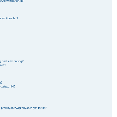
użytkownika forum!
 or Foes list?
g and subscribing?
pics?
m?
 załączniki?
ć prawnych związanych z tym forum?