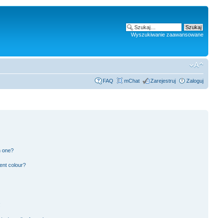
Wyszukiwanie zaawansowane
FAQ
mChat
Zarejestruj
Zaloguj
n one?
ent colour?
!