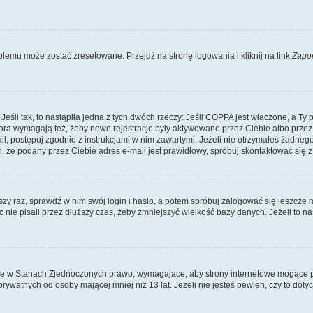
lemu może zostać zresetowane. Przejdź na stronę logowania i kliknij na link
Zapo
li tak, to nastąpiła jedna z tych dwóch rzeczy: Jeśli COPPA jest włączone, a Ty po
fora wymagają też, żeby nowe rejestracje były aktywowane przez Ciebie albo przez
mail, postępuj zgodnie z instrukcjami w nim zawartymi. Jeżeli nie otrzymałeś żadn
n, że podany przez Ciebie adres e-mail jest prawidłowy, spróbuj skontaktować się z
szy raz, sprawdź w nim swój login i hasło, a potem spróbuj zalogować się jeszcze r
nie pisali przez dłuższy czas, żeby zmniejszyć wielkość bazy danych. Jeżeli to na
ce w Stanach Zjednoczonych prawo, wymagajace, aby strony internetowe mogące pote
ywatnych od osoby mającej mniej niż 13 lat. Jeżeli nie jesteś pewien, czy to dot