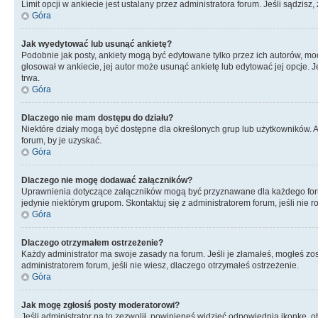
Limit opcji w ankiecie jest ustalany przez administratora forum. Jeśli sądzisz,
Góra
Jak wyedytować lub usunąć ankietę?
Podobnie jak posty, ankiety mogą być edytowane tylko przez ich autorów, mod
głosował w ankiecie, jej autor może usunąć ankietę lub edytować jej opcje. 
trwa.
Góra
Dlaczego nie mam dostępu do działu?
Niektóre działy mogą być dostępne dla określonych grup lub użytkowników. 
forum, by je uzyskać.
Góra
Dlaczego nie mogę dodawać załączników?
Uprawnienia dotyczące załączników mogą być przyznawane dla każdego forum,
jedynie niektórym grupom. Skontaktuj się z administratorem forum, jeśli nie 
Góra
Dlaczego otrzymałem ostrzeżenie?
Każdy administrator ma swoje zasady na forum. Jeśli je złamałeś, mogłeś zos
administratorem forum, jeśli nie wiesz, dlaczego otrzymałeś ostrzeżenie.
Góra
Jak mogę zgłosiś posty moderatorowi?
Jeśli administrator na to zezwolił, powinieneś widzieć odpowiednią ikonkę, o