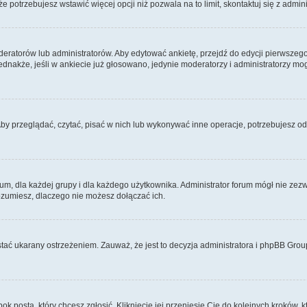
 że potrzebujesz wstawić więcej opcji niż pozwala na to limit, skontaktuj się z admin
eratorów lub administratorów. Aby edytować ankietę, przejdź do edycji pierwszego 
Jednakże, jeśli w ankiecie już głosowano, jedynie moderatorzy i administratorzy m
Aby przeglądać, czytać, pisać w nich lub wykonywać inne operacje, potrzebujesz 
 dla każdej grupy i dla każdego użytkownika. Administrator forum mógł nie zezwo
rozumiesz, dlaczego nie możesz dołączać ich.
tać ukarany ostrzeżeniem. Zauważ, że jest to decyzja administratora i phpBB Grou
bok posta, który chcesz zgłosić. Kliknięcie jej przeniesie Cię do kolejnych kroków