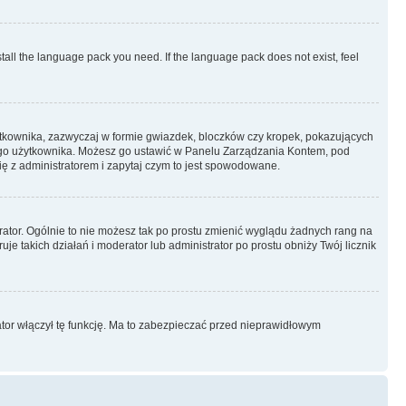
stall the language pack you need. If the language pack does not exist, feel
ytkownika, zazwyczaj w formie gwiazdek, bloczków czy kropek, pokazujących
ażdego użytkownika. Możesz go ustawić w Panelu Zarządzania Kontem, pod
ię z administratorem i zapytaj czym to jest spowodowane.
rator. Ogólnie to nie możesz tak po prostu zmienić wyglądu żadnych rang na
uje takich działań i moderator lub administrator po prostu obniży Twój licznik
ator włączył tę funkcję. Ma to zabezpieczać przed nieprawidłowym