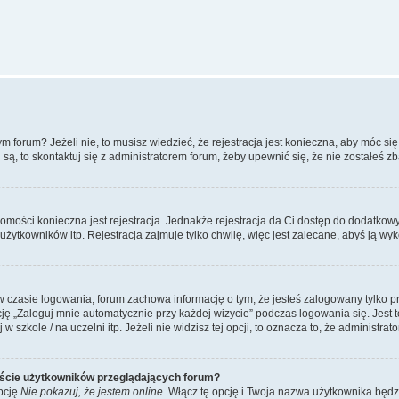
forum? Jeżeli nie, to musisz wiedzieć, że rejestracja jest konieczna, aby móc się 
 są, to skontaktuj się z administratorem forum, żeby upewnić się, że nie zostałeś
domości konieczna jest rejestracja. Jednakże rejestracja da Ci dostęp do dodatkow
żytkowników itp. Rejestracja zajmuje tylko chwilę, więc jest zalecane, abyś ją wyk
 czasie logowania, forum zachowa informację o tym, że jesteś zalogowany tylko p
 „Zaloguj mnie automatycznie przy każdej wizycie” podczas logowania się. Jest to
szkole / na uczelni itp. Jeżeli nie widzisz tej opcji, to oznacza to, że administrato
iście użytkowników przeglądających forum?
pcję
Nie pokazuj, że jestem online
. Włącz tę opcję i Twoja nazwa użytkownika będz