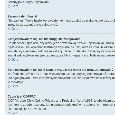
liczony jako ukryty użytkownik.
Góra
Zapomniałem hasła!
Nie panikuj! Twoje hasło wprawdzie nie może zostać odzyskane, ale bez prob
znów będziesz mógł się zalogować.
Góra
Zarejestrowałem się, ale nie mogę się zalogować!
Po pierwsze, sprawdź, czy wpisujesz prawidłową nazwę użytkownika i hasło. Jeś
będziesz musiał wykonać instrukcje wysłane na Twój adres e-mail. Niektóre 
została wyświetlona podczas rejestracji. Jeżeli został do Ciebie wysłany e-
został zaklasyfikowany jako spam przez filtr antyspamowy. Jeśli jesteś pewie
Góra
Zarejestrowałem się jakiś czas temu, ale nie mogę się teraz zalogować!?!
Spróbuj znaleźć adres e-mail wysłany do Ciebie, gdy się rejestrowałeś pierw
jakiegoś powodu. Wiele forów systematycznie usuwa użytkowników, którzy nic 
w dyskusje.
Góra
Czym jest COPPA?
COPPA, albo Child Online Privacy and Protection Act of 1998, to obowiązują
piśmienną zgodę rodziców lub prawnych opiekunów na zbieranie informacji pr
skontaktuj się z prawnikiem.
Góra