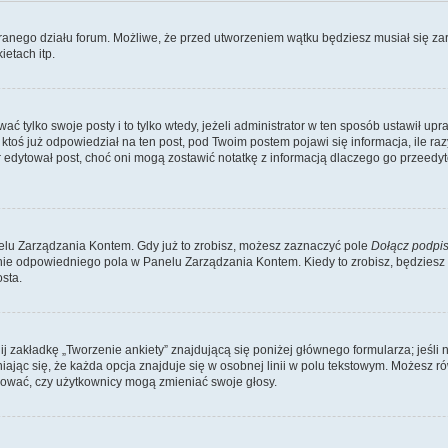
branego działu forum. Możliwe, że przed utworzeniem wątku będziesz musiał się za
etach itp.
ć tylko swoje posty i to tylko wtedy, jeżeli administrator w ten sposób ustawił up
oś już odpowiedział na ten post, pod Twoim postem pojawi się informacja, ile razy go
ator edytował post, choć oni mogą zostawić notatkę z informacją dlaczego go przeed
lu Zarządzania Kontem. Gdy już to zrobisz, możesz zaznaczyć pole
Dołącz podpi
ie odpowiedniego pola w Panelu Zarządzania Kontem. Kiedy to zrobisz, będziesz
sta.
nij zakładkę „Tworzenie ankiety” znajdującą się poniżej głównego formularza; jeśli 
ając się, że każda opcja znajduje się w osobnej linii w polu tekstowym. Możesz ró
ydować, czy użytkownicy mogą zmieniać swoje głosy.