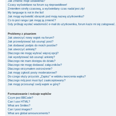
Jak zmienić moje ustawienia?
Czasy wyświetlane na forum są nieprawidłowe!
Zmieniłem strefę czasową, a wyświetlany czas nadal jest zły!
My language is not in the list!
Jak mogę wyświetlić obrazek pod moją nazwą użytkownika?
Co to jest ranga i jak mogę ją zmienić?
Gdy próbuję wysłać wiadomość e-mail do użytkownika, forum każe mi się zalogować
Problemy z pisaniem
Jak utworzyć nowy wątek na forum?
Jak przeedytować lub usunąć post?
Jak dodawać podpis do moich postów?
Jak utworzyć ankietę?
Dlaczego nie mogę wybrać więcej opcji?
Jak wyedytować lub usunąć ankietę?
Dlaczego nie mam dostępu do działu?
Dlaczego nie mogę dodawać załączników?
Dlaczego otrzymałem ostrzeżenie?
Jak mogę zgłosiś posty moderatorowi?
Do czego służy przycisk „Zapisz” w widoku tworzenia wątku?
Dlaczego mój post musi być zaakceptowany?
Jak mogę przesunąć swój wątek w górę?
Formatowanie i rodzaje wątków
Czym jest BBCode?
Can I use HTML?
What are Smilies?
Can I post images?
What are global announcements?