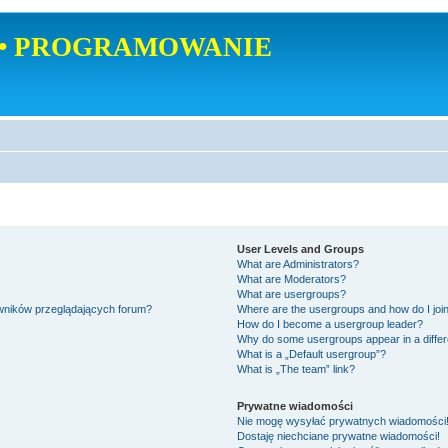
• PROGRAMOWANIE
User Levels and Groups
What are Administrators?
What are Moderators?
What are usergroups?
owników przeglądających forum?
Where are the usergroups and how do I joi
How do I become a usergroup leader?
Why do some usergroups appear in a differ
What is a „Default usergroup”?
What is „The team” link?
Prywatne wiadomości
Nie mogę wysyłać prywatnych wiadomości
Dostaję niechciane prywatne wiadomości!