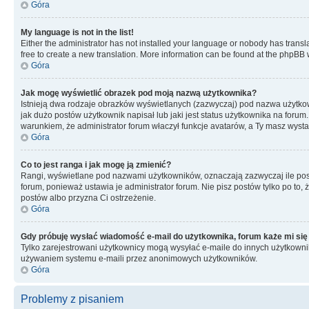
Góra
My language is not in the list!
Either the administrator has not installed your language or nobody has transla
free to create a new translation. More information can be found at the phpBB 
Góra
Jak mogę wyświetlić obrazek pod moją nazwą użytkownika?
Istnieją dwa rodzaje obrazków wyświetlanych (zazwyczaj) pod nazwa użytkow
jak dużo postów użytkownik napisał lub jaki jest status użytkownika na foru
warunkiem, że administrator forum właczył funkcje avatarów, a Ty masz wysta
Góra
Co to jest ranga i jak mogę ją zmienić?
Rangi, wyświetlane pod nazwami użytkowników, oznaczają zazwyczaj ile postó
forum, ponieważ ustawia je administrator forum. Nie pisz postów tylko po to, 
postów albo przyzna Ci ostrzeżenie.
Góra
Gdy próbuję wysłać wiadomość e-mail do użytkownika, forum każe mi się
Tylko zarejestrowani użytkownicy mogą wysyłać e-maile do innych użytkownikó
używaniem systemu e-maili przez anonimowych użytkowników.
Góra
Problemy z pisaniem