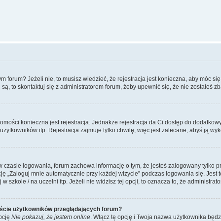
forum? Jeżeli nie, to musisz wiedzieć, że rejestracja jest konieczna, aby móc się 
 są, to skontaktuj się z administratorem forum, żeby upewnić się, że nie zostałeś
domości konieczna jest rejestracja. Jednakże rejestracja da Ci dostęp do dodatkow
żytkowników itp. Rejestracja zajmuje tylko chwilę, więc jest zalecane, abyś ją wyk
 czasie logowania, forum zachowa informację o tym, że jesteś zalogowany tylko p
 „Zaloguj mnie automatycznie przy każdej wizycie” podczas logowania się. Jest to
szkole / na uczelni itp. Jeżeli nie widzisz tej opcji, to oznacza to, że administrato
iście użytkowników przeglądających forum?
pcję
Nie pokazuj, że jestem online
. Włącz tę opcję i Twoja nazwa użytkownika będz