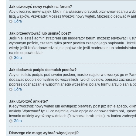
Jak utworzyć nowy wątek na forum?
Aby utworzyć nowy wątek, kliknij na właściwy przycisk przy wyświetlaniu wy
listą wątków. Przykłady: Możesz tworzyć nowy wątek, Możesz głosować w anki
Góra
Jak przeedytować lub usunąć post?
Jeśli nie jesteś administratorem lub moderator forum, możesz edytować i usuwa
wybranym poście, czasami tylko przez pewien czas po jego napisaniu. Jeżeli kt
wtedy, jeśli ktoś odpowiedział; nie pojawi się jeśli moderator lub administr
na nie odpowiedział.
Góra
Jak dodawać podpis do moich postów?
Aby umieścić podpis pod swoim postem, musisz najpierw utworzyć go w Pane
dodawać podpis domyślnie do wszystkich Twoich postów, poprzez zaznaczen
poprzez odznaczanie wspomnianego wcześniej pola w formularzu pisania po
Góra
Jak utworzyć ankietę?
Kiedy tworzysz nowy wątek lub edytujesz pierwszy post już istniejącego, klik
ankiety. Wprowadź tytuł i co najmniej dwie opcje do odpowiednich pól, upewni
trwania ankiety wyrażony w dniach (0 oznacza brak limitu) i w końcu zadec
Góra
Dlaczego nie mogę wybrać więcej opcji?