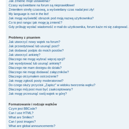
Jak zmienić moje ustawienia?
Czasy wyświetlane na forum są nieprawidłowe!
Zmieniłem strefę czasową, a wyświetlany czas nadal jest zły!
My language is not in the list!
Jak mogę wyświetlić obrazek pod moją nazwą użytkownika?
Co to jest ranga i jak mogę ją zmienić?
Gdy próbuję wysłać wiadomość e-mail do użytkownika, forum każe mi się zalogować
Problemy z pisaniem
Jak utworzyć nowy wątek na forum?
Jak przeedytować lub usunąć post?
Jak dodawać podpis do moich postów?
Jak utworzyć ankietę?
Dlaczego nie mogę wybrać więcej opcji?
Jak wyedytować lub usunąć ankietę?
Dlaczego nie mam dostępu do działu?
Dlaczego nie mogę dodawać załączników?
Dlaczego otrzymałem ostrzeżenie?
Jak mogę zgłosiś posty moderatorowi?
Do czego służy przycisk „Zapisz” w widoku tworzenia wątku?
Dlaczego mój post musi być zaakceptowany?
Jak mogę przesunąć swój wątek w górę?
Formatowanie i rodzaje wątków
Czym jest BBCode?
Can I use HTML?
What are Smilies?
Can I post images?
What are global announcements?