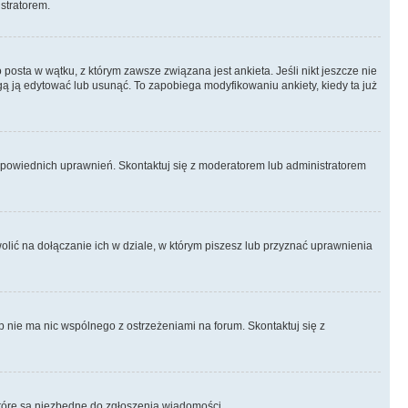
istratorem.
posta w wątku, z którym zawsze związana jest ankieta. Jeśli nikt jeszcze nie
ogą ją edytować lub usunąć. To zapobiega modyfikowaniu ankiety, kiedy ta już
odpowiednich uprawnień. Skontaktuj się z moderatorem lub administratorem
lić na dołączanie ich w dziale, w którym piszesz lub przyznać uprawnienia
p nie ma nic wspólnego z ostrzeżeniami na forum. Skontaktuj się z
, które są niezbędne do zgłoszenia wiadomości.