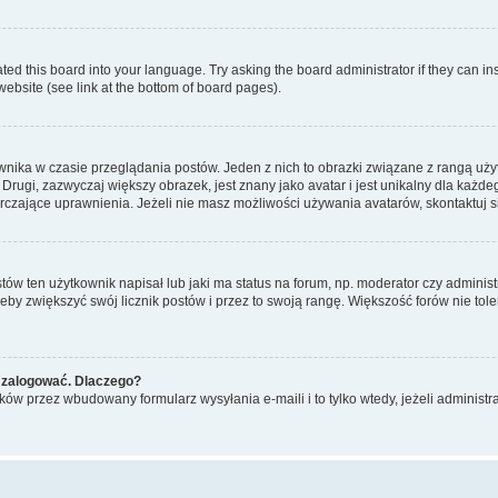
ted this board into your language. Try asking the board administrator if they can in
website (see link at the bottom of board pages).
nika w czasie przeglądania postów. Jeden z nich to obrazki związane z rangą uż
m. Drugi, zazwyczaj większy obrazek, jest znany jako avatar i jest unikalny dla k
rczające uprawnienia. Jeżeli nie masz możliwości używania avatarów, skontaktuj s
w ten użytkownik napisał lub jaki ma status na forum, np. moderator czy administ
żeby zwiększyć swój licznik postów i przez to swoją rangę. Większość forów nie toler
 zalogować. Dlaczego?
w przez wbudowany formularz wysyłania e-maili i to tylko wtedy, jeżeli administr