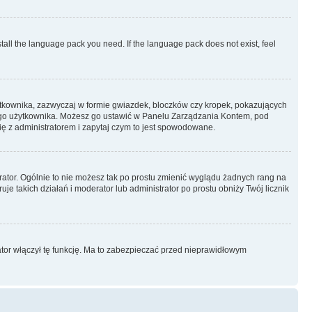
stall the language pack you need. If the language pack does not exist, feel
ytkownika, zazwyczaj w formie gwiazdek, bloczków czy kropek, pokazujących
ażdego użytkownika. Możesz go ustawić w Panelu Zarządzania Kontem, pod
ię z administratorem i zapytaj czym to jest spowodowane.
rator. Ogólnie to nie możesz tak po prostu zmienić wyglądu żadnych rang na
uje takich działań i moderator lub administrator po prostu obniży Twój licznik
ator włączył tę funkcję. Ma to zabezpieczać przed nieprawidłowym