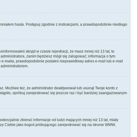
mniałem hasła
. Postępuj zgodnie z instrukcjami, a prawdopodobnie niedługo
informowałeś skrypt w czasie rejestracji, że masz mniej niż 13 lat, to
 administratora, zanim będziesz mógł się zalogować; informacja o tym
ego e-maila, prawdopodobnie podałeś nieprawidłowy adres e-mail lub e-mail
 administratorem.
az. Możliwe też, że administrator deaktywował lub usunął Twoje konto z
stąpiło, spróbuj zarejestrować się jeszcze raz i być bardziej zaangażowanym
ncjalnie zbierać informacje od ludzi mających mniej niż 13 lat, miały
yczy Ciebie jako kogoś próbującego zarejestrować się na stronie WWW,