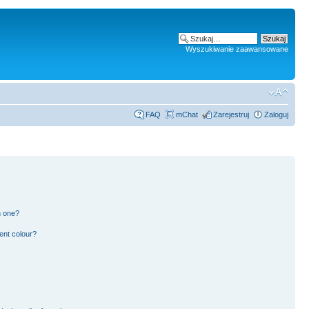
Wyszukiwanie zaawansowane
FAQ
mChat
Zarejestruj
Zaloguj
n one?
ent colour?
!