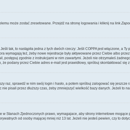
lemu może zostać zresetowane. Przejdź na stronę logowania i kliknij na link
Zapo
li tak, to nastąpiła jedna z tych dwóch rzeczy: Jeśli COPPA jest włączone, a Ty po
fora wymagają też, żeby nowe rejestracje były aktywowane przez Ciebie albo przez
mail, postępuj zgodnie z instrukcjami w nim zawartymi. Jeżeli nie otrzymałeś żadn
n, że podany przez Ciebie adres e-mail jest prawidłowy, spróbuj skontaktować się z
szy raz, sprawdź w nim swój login i hasło, a potem spróbuj zalogować się jeszcze r
nie pisali przez dłuższy czas, żeby zmniejszyć wielkość bazy danych. Jeżeli to na
ce w Stanach Zjednoczonych prawo, wymagajace, aby strony internetowe mogące pote
ywatnych od osoby mającej mniej niż 13 lat. Jeżeli nie jesteś pewien, czy to dot