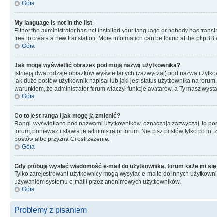
Góra
My language is not in the list!
Either the administrator has not installed your language or nobody has transla
free to create a new translation. More information can be found at the phpBB 
Góra
Jak mogę wyświetlić obrazek pod moją nazwą użytkownika?
Istnieją dwa rodzaje obrazków wyświetlanych (zazwyczaj) pod nazwa użytkow
jak dużo postów użytkownik napisał lub jaki jest status użytkownika na foru
warunkiem, że administrator forum właczył funkcje avatarów, a Ty masz wysta
Góra
Co to jest ranga i jak mogę ją zmienić?
Rangi, wyświetlane pod nazwami użytkowników, oznaczają zazwyczaj ile postó
forum, ponieważ ustawia je administrator forum. Nie pisz postów tylko po to, 
postów albo przyzna Ci ostrzeżenie.
Góra
Gdy próbuję wysłać wiadomość e-mail do użytkownika, forum każe mi się
Tylko zarejestrowani użytkownicy mogą wysyłać e-maile do innych użytkownikó
używaniem systemu e-maili przez anonimowych użytkowników.
Góra
Problemy z pisaniem