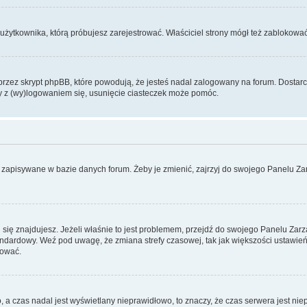
użytkownika, którą próbujesz zarejestrować. Właściciel strony mógł też zablokować 
zez skrypt phpBB, które powodują, że jesteś nadal zalogowany na forum. Dostarczaj
my z (wy)logowaniem się, usunięcie ciasteczek może pomóc.
 zapisywane w bazie danych forum. Żeby je zmienić, zajrzyj do swojego Panelu Zar
rej się znajdujesz. Jeżeli właśnie to jest problemem, przejdź do swojego Panelu Z
dardowy. Weź pod uwagę, że zmiana strefy czasowej, tak jak większości ustawień
rować.
o, a czas nadal jest wyświetlany nieprawidłowo, to znaczy, że czas serwera jest ni