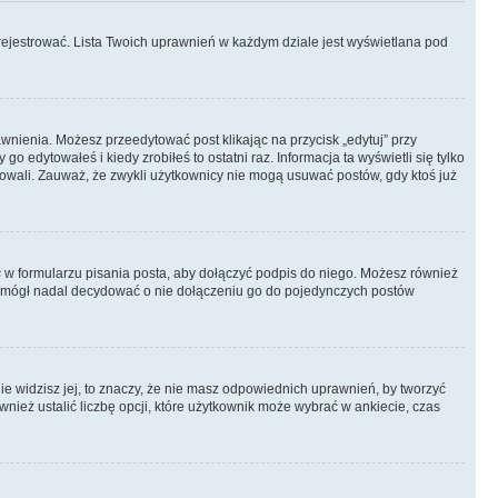
rejestrować. Lista Twoich uprawnień w każdym dziale jest wyświetlana pod
rawnienia. Możesz przeedytować post klikając na przycisk „edytuj” przy
 edytowałeś i kiedy zrobiłeś to ostatni raz. Informacja ta wyświetli się tylko
ytowali. Zauważ, że zwykli użytkownicy nie mogą usuwać postów, gdy ktoś już
s
w formularzu pisania posta, aby dołączyć podpis do niego. Możesz również
 mógł nadal decydować o nie dołączeniu go do pojedynczych postów
nie widzisz jej, to znaczy, że nie masz odpowiednich uprawnień, by tworzyć
wnież ustalić liczbę opcji, które użytkownik może wybrać w ankiecie, czas