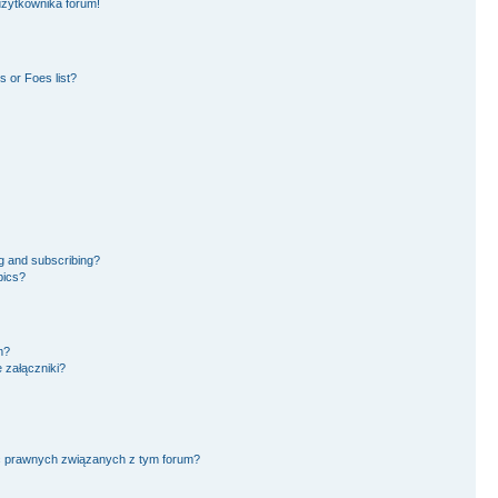
użytkownika forum!
 or Foes list?
g and subscribing?
pics?
m?
 załączniki?
ć prawnych związanych z tym forum?