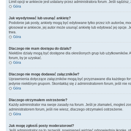
Limit opcji w ankiecie jest ustalany przez administratora forum. Jeśli sądzisz,
Góra
Jak wyedytować lub usunąć ankietę?
Podobnie jak posty, ankiety mogą być edytowane tylko przez ich autorów, mod
głosował w ankiecie, jej autor może usunąć ankietę lub edytować jej opcje. 
trwa.
Góra
Dlaczego nie mam dostępu do działu?
Niektóre działy mogą być dostępne dla określonych grup lub użytkowników. 
forum, by je uzyskać.
Góra
Dlaczego nie mogę dodawać załączników?
Uprawnienia dotyczące załączników mogą być przyznawane dla każdego forum,
jedynie niektórym grupom. Skontaktuj się z administratorem forum, jeśli nie 
Góra
Dlaczego otrzymałem ostrzeżenie?
Każdy administrator ma swoje zasady na forum. Jeśli je złamałeś, mogłeś zos
administratorem forum, jeśli nie wiesz, dlaczego otrzymałeś ostrzeżenie.
Góra
Jak mogę zgłosiś posty moderatorowi?
Jeśli administrator na to zezwolił, powinieneś widzieć odpowiednią ikonkę, o