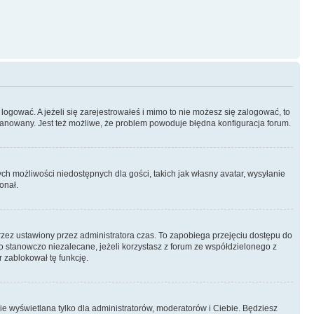
logować. A jeżeli się zarejestrowałeś i mimo to nie możesz się zalogować, to
 zbanowany. Jest też możliwe, że problem powoduje błędna konfiguracja forum.
ych możliwości niedostępnych dla gości, takich jak własny avatar, wysyłanie
onał.
rzez ustawiony przez administratora czas. To zapobiega przejęciu dostępu do
 stanowczo niezalecane, jeżeli korzystasz z forum ze współdzielonego z
r zablokował tę funkcję.
ie wyświetlana tylko dla administratorów, moderatorów i Ciebie. Będziesz