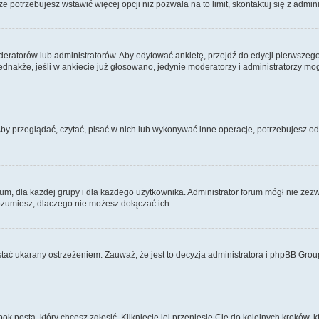
 że potrzebujesz wstawić więcej opcji niż pozwala na to limit, skontaktuj się z admin
eratorów lub administratorów. Aby edytować ankietę, przejdź do edycji pierwszego 
Jednakże, jeśli w ankiecie już głosowano, jedynie moderatorzy i administratorzy m
Aby przeglądać, czytać, pisać w nich lub wykonywać inne operacje, potrzebujesz 
 dla każdej grupy i dla każdego użytkownika. Administrator forum mógł nie zezwo
rozumiesz, dlaczego nie możesz dołączać ich.
tać ukarany ostrzeżeniem. Zauważ, że jest to decyzja administratora i phpBB Grou
bok posta, który chcesz zgłosić. Kliknięcie jej przeniesie Cię do kolejnych kroków