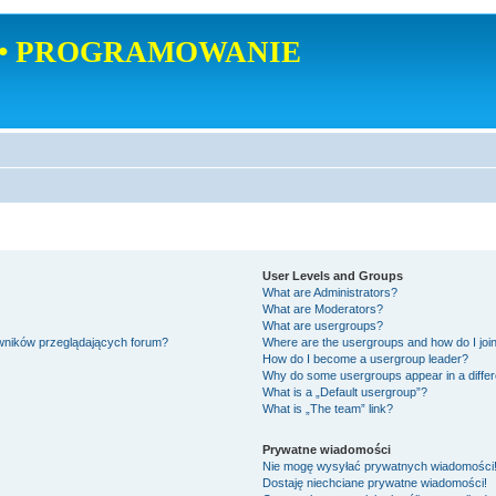
• PROGRAMOWANIE
User Levels and Groups
What are Administrators?
What are Moderators?
What are usergroups?
owników przeglądających forum?
Where are the usergroups and how do I joi
How do I become a usergroup leader?
Why do some usergroups appear in a differ
What is a „Default usergroup”?
What is „The team” link?
Prywatne wiadomości
Nie mogę wysyłać prywatnych wiadomości
Dostaję niechciane prywatne wiadomości!