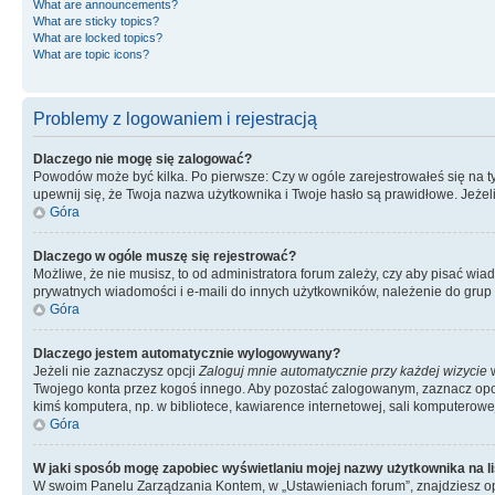
What are announcements?
What are sticky topics?
What are locked topics?
What are topic icons?
Problemy z logowaniem i rejestracją
Dlaczego nie mogę się zalogować?
Powodów może być kilka. Po pierwsze: Czy w ogóle zarejestrowałeś się na tym 
upewnij się, że Twoja nazwa użytkownika i Twoje hasło są prawidłowe. Jeżeli
Góra
Dlaczego w ogóle muszę się rejestrować?
Możliwe, że nie musisz, to od administratora forum zależy, czy aby pisać wia
prywatnych wiadomości i e-maili do innych użytkowników, należenie do grup u
Góra
Dlaczego jestem automatycznie wylogowywany?
Jeżeli nie zaznaczysz opcji
Zaloguj mnie automatycznie przy każdej wizycie
w
Twojego konta przez kogoś innego. Aby pozostać zalogowanym, zaznacz opcję
kimś komputera, np. w bibliotece, kawiarence internetowej, sali komputerowej w 
Góra
W jaki sposób mogę zapobiec wyświetlaniu mojej nazwy użytkownika na l
W swoim Panelu Zarządzania Kontem, w „Ustawieniach forum”, znajdziesz o