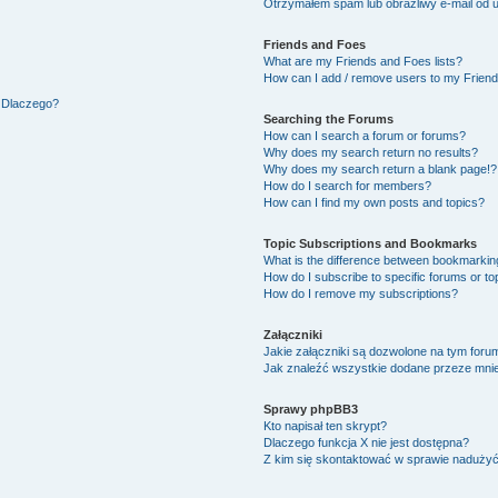
Otrzymałem spam lub obraźliwy e-mail od 
Friends and Foes
What are my Friends and Foes lists?
How can I add / remove users to my Friends
. Dlaczego?
Searching the Forums
How can I search a forum or forums?
Why does my search return no results?
Why does my search return a blank page!?
How do I search for members?
How can I find my own posts and topics?
Topic Subscriptions and Bookmarks
What is the difference between bookmarkin
How do I subscribe to specific forums or to
How do I remove my subscriptions?
Załączniki
Jakie załączniki są dozwolone na tym foru
Jak znaleźć wszystkie dodane przeze mnie
Sprawy phpBB3
Kto napisał ten skrypt?
Dlaczego funkcja X nie jest dostępna?
Z kim się skontaktować w sprawie naduży