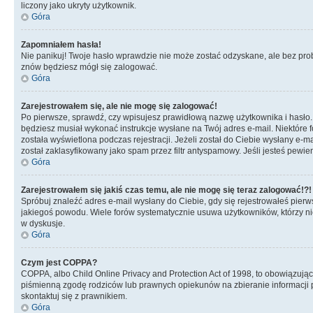
liczony jako ukryty użytkownik.
Góra
Zapomniałem hasła!
Nie panikuj! Twoje hasło wprawdzie nie może zostać odzyskane, ale bez prob
znów będziesz mógł się zalogować.
Góra
Zarejestrowałem się, ale nie mogę się zalogować!
Po pierwsze, sprawdź, czy wpisujesz prawidłową nazwę użytkownika i hasło. Jeś
będziesz musiał wykonać instrukcje wysłane na Twój adres e-mail. Niektóre 
została wyświetlona podczas rejestracji. Jeżeli został do Ciebie wysłany e-
został zaklasyfikowany jako spam przez filtr antyspamowy. Jeśli jesteś pewie
Góra
Zarejestrowałem się jakiś czas temu, ale nie mogę się teraz zalogować!?!
Spróbuj znaleźć adres e-mail wysłany do Ciebie, gdy się rejestrowałeś pierw
jakiegoś powodu. Wiele forów systematycznie usuwa użytkowników, którzy nic 
w dyskusje.
Góra
Czym jest COPPA?
COPPA, albo Child Online Privacy and Protection Act of 1998, to obowiązują
piśmienną zgodę rodziców lub prawnych opiekunów na zbieranie informacji pr
skontaktuj się z prawnikiem.
Góra