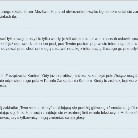
branego działu forum. Możliwe, że przed utworzeniem wątku będziesz musiał się za
etach itp.
ć tylko swoje posty i to tylko wtedy, jeżeli administrator w ten sposób ustawił up
oś już odpowiedział na ten post, pod Twoim postem pojawi się informacja, ile razy go
ator edytował post, choć oni mogą zostawić notatkę z informacją dlaczego go przeed
lu Zarządzania Kontem. Gdy już to zrobisz, możesz zaznaczyć pole
Dołącz podpi
ie odpowiedniego pola w Panelu Zarządzania Kontem. Kiedy to zrobisz, będziesz
sta.
nij zakładkę „Tworzenie ankiety” znajdującą się poniżej głównego formularza; jeśli 
ając się, że każda opcja znajduje się w osobnej linii w polu tekstowym. Możesz ró
ydować, czy użytkownicy mogą zmieniać swoje głosy.