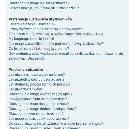
Dlaczego nie mogę się zarejestrować?
Co robi funkcja „Usuń wszystkie ciasteczka”?
Preferencje i ustawienia użytkowników
Jak zmienić moje ustawienia?
Czasy wyświetlane na forum są nieprawidłowe!
Zmieniłem strefę czasową, a wyświetlany czas nadal jest zły!
My language is not in the list!
Jak mogę wyświetlić obrazek pod moją nazwą użytkownika?
Co to jest ranga i jak mogę ją zmienić?
Gdy próbuję wysłać wiadomość e-mail do użytkownika, forum każe mi się
zalogować. Dlaczego?
Problemy z pisaniem
Jak utworzyć nowy wątek na forum?
Jak przeedytować lub usunąć post?
Jak dodawać podpis do moich postów?
Jak utworzyć ankietę?
Dlaczego nie mogę wybrać więcej opcji?
Jak wyedytować lub usunąć ankietę?
Dlaczego nie mam dostępu do działu?
Dlaczego nie mogę dodawać załączników?
Dlaczego otrzymałem ostrzeżenie?
Jak mogę zgłosiś posty moderatorowi?
Do czego służy przycisk „Zapisz” w widoku tworzenia wątku?
Dlaczego mój post musi być zaakceptowany?