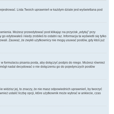
rejestrować. Lista Twoich uprawnień w każdym dziale jest wyświetlana pod
rawnienia. Możesz przeedytować post klikając na przycisk „edytuj” przy
 edytowałeś i kiedy zrobiłeś to ostatni raz. Informacja ta wyświetli się tylko
ytowali. Zauważ, że zwykli użytkownicy nie mogą usuwać postów, gdy ktoś już
s
w formularzu pisania posta, aby dołączyć podpis do niego. Możesz również
 mógł nadal decydować o nie dołączeniu go do pojedynczych postów
nie widzisz jej, to znaczy, że nie masz odpowiednich uprawnień, by tworzyć
wnież ustalić liczbę opcji, które użytkownik może wybrać w ankiecie, czas