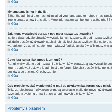
Góra
My language is not in the list!
Either the administrator has not installed your language or nobody has transla
free to create a new translation. More information can be found at the phpBB 
Góra
Jak mogę wyświetlić obrazek pod moją nazwą użytkownika?
Istnieją dwa rodzaje obrazków wyświetlanych (zazwyczaj) pod nazwa użytkow
jak dużo postów użytkownik napisał lub jaki jest status użytkownika na foru
warunkiem, że administrator forum właczył funkcje avatarów, a Ty masz wysta
Góra
Co to jest ranga i jak mogę ją zmienić?
Rangi, wyświetlane pod nazwami użytkowników, oznaczają zazwyczaj ile postó
forum, ponieważ ustawia je administrator forum. Nie pisz postów tylko po to, 
postów albo przyzna Ci ostrzeżenie.
Góra
Gdy próbuję wysłać wiadomość e-mail do użytkownika, forum każe mi się
Tylko zarejestrowani użytkownicy mogą wysyłać e-maile do innych użytkownikó
używaniem systemu e-maili przez anonimowych użytkowników.
Góra
Problemy z pisaniem