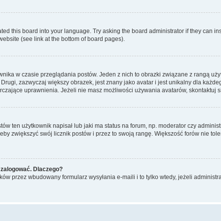
ted this board into your language. Try asking the board administrator if they can in
website (see link at the bottom of board pages).
nika w czasie przeglądania postów. Jeden z nich to obrazki związane z rangą uż
m. Drugi, zazwyczaj większy obrazek, jest znany jako avatar i jest unikalny dla k
rczające uprawnienia. Jeżeli nie masz możliwości używania avatarów, skontaktuj s
w ten użytkownik napisał lub jaki ma status na forum, np. moderator czy administ
żeby zwiększyć swój licznik postów i przez to swoją rangę. Większość forów nie toler
 zalogować. Dlaczego?
w przez wbudowany formularz wysyłania e-maili i to tylko wtedy, jeżeli administr