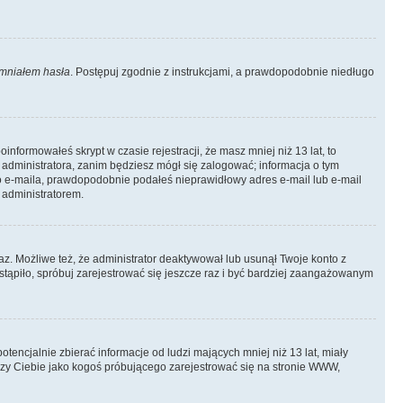
mniałem hasła
. Postępuj zgodnie z instrukcjami, a prawdopodobnie niedługo
informowałeś skrypt w czasie rejestracji, że masz mniej niż 13 lat, to
 administratora, zanim będziesz mógł się zalogować; informacja o tym
ego e-maila, prawdopodobnie podałeś nieprawidłowy adres e-mail lub e-mail
 administratorem.
az. Możliwe też, że administrator deaktywował lub usunął Twoje konto z
stąpiło, spróbuj zarejestrować się jeszcze raz i być bardziej zaangażowanym
ncjalnie zbierać informacje od ludzi mających mniej niż 13 lat, miały
yczy Ciebie jako kogoś próbującego zarejestrować się na stronie WWW,