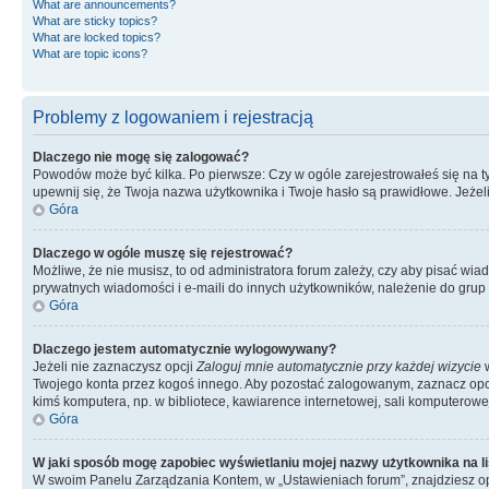
What are announcements?
What are sticky topics?
What are locked topics?
What are topic icons?
Problemy z logowaniem i rejestracją
Dlaczego nie mogę się zalogować?
Powodów może być kilka. Po pierwsze: Czy w ogóle zarejestrowałeś się na tym 
upewnij się, że Twoja nazwa użytkownika i Twoje hasło są prawidłowe. Jeżeli
Góra
Dlaczego w ogóle muszę się rejestrować?
Możliwe, że nie musisz, to od administratora forum zależy, czy aby pisać wia
prywatnych wiadomości i e-maili do innych użytkowników, należenie do grup u
Góra
Dlaczego jestem automatycznie wylogowywany?
Jeżeli nie zaznaczysz opcji
Zaloguj mnie automatycznie przy każdej wizycie
w
Twojego konta przez kogoś innego. Aby pozostać zalogowanym, zaznacz opcję
kimś komputera, np. w bibliotece, kawiarence internetowej, sali komputerowej w 
Góra
W jaki sposób mogę zapobiec wyświetlaniu mojej nazwy użytkownika na l
W swoim Panelu Zarządzania Kontem, w „Ustawieniach forum”, znajdziesz o