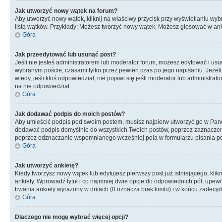
Jak utworzyć nowy wątek na forum?
Aby utworzyć nowy wątek, kliknij na właściwy przycisk przy wyświetlaniu wy
listą wątków. Przykłady: Możesz tworzyć nowy wątek, Możesz głosować w anki
Góra
Jak przeedytować lub usunąć post?
Jeśli nie jesteś administratorem lub moderator forum, możesz edytować i usuwa
wybranym poście, czasami tylko przez pewien czas po jego napisaniu. Jeżeli kt
wtedy, jeśli ktoś odpowiedział; nie pojawi się jeśli moderator lub administr
na nie odpowiedział.
Góra
Jak dodawać podpis do moich postów?
Aby umieścić podpis pod swoim postem, musisz najpierw utworzyć go w Pane
dodawać podpis domyślnie do wszystkich Twoich postów, poprzez zaznaczen
poprzez odznaczanie wspomnianego wcześniej pola w formularzu pisania po
Góra
Jak utworzyć ankietę?
Kiedy tworzysz nowy wątek lub edytujesz pierwszy post już istniejącego, klik
ankiety. Wprowadź tytuł i co najmniej dwie opcje do odpowiednich pól, upewni
trwania ankiety wyrażony w dniach (0 oznacza brak limitu) i w końcu zadec
Góra
Dlaczego nie mogę wybrać więcej opcji?