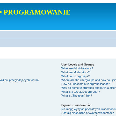
• PROGRAMOWANIE
User Levels and Groups
What are Administrators?
What are Moderators?
What are usergroups?
owników przeglądających forum?
Where are the usergroups and how do I joi
How do I become a usergroup leader?
Why do some usergroups appear in a differ
What is a „Default usergroup”?
What is „The team” link?
Prywatne wiadomości
Nie mogę wysyłać prywatnych wiadomości
Dostaję niechciane prywatne wiadomości!