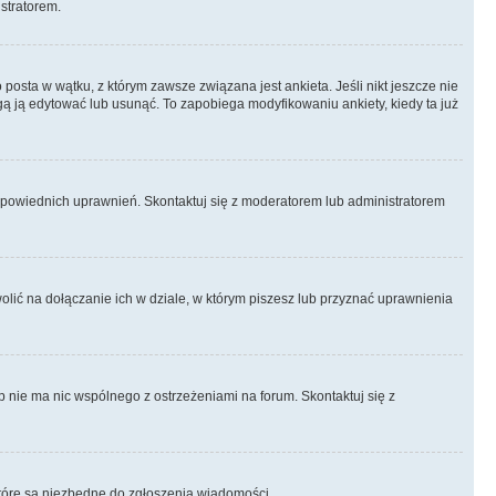
istratorem.
posta w wątku, z którym zawsze związana jest ankieta. Jeśli nikt jeszcze nie
ogą ją edytować lub usunąć. To zapobiega modyfikowaniu ankiety, kiedy ta już
odpowiednich uprawnień. Skontaktuj się z moderatorem lub administratorem
lić na dołączanie ich w dziale, w którym piszesz lub przyznać uprawnienia
p nie ma nic wspólnego z ostrzeżeniami na forum. Skontaktuj się z
, które są niezbędne do zgłoszenia wiadomości.