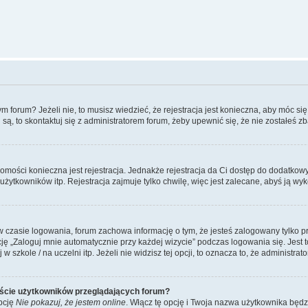
forum? Jeżeli nie, to musisz wiedzieć, że rejestracja jest konieczna, aby móc się 
 są, to skontaktuj się z administratorem forum, żeby upewnić się, że nie zostałeś
domości konieczna jest rejestracja. Jednakże rejestracja da Ci dostęp do dodatkow
żytkowników itp. Rejestracja zajmuje tylko chwilę, więc jest zalecane, abyś ją wyk
 czasie logowania, forum zachowa informację o tym, że jesteś zalogowany tylko p
 „Zaloguj mnie automatycznie przy każdej wizycie” podczas logowania się. Jest to
szkole / na uczelni itp. Jeżeli nie widzisz tej opcji, to oznacza to, że administrato
iście użytkowników przeglądających forum?
pcję
Nie pokazuj, że jestem online
. Włącz tę opcję i Twoja nazwa użytkownika będz