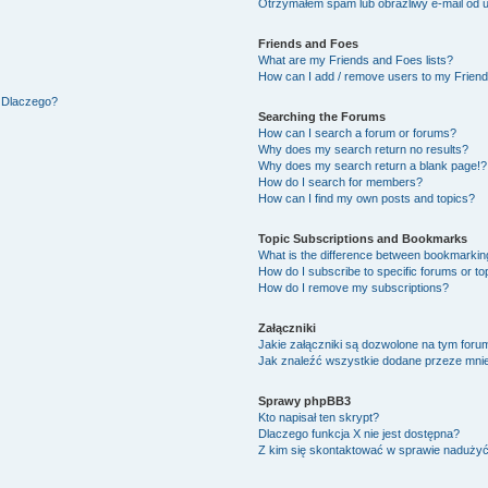
Otrzymałem spam lub obraźliwy e-mail od 
Friends and Foes
What are my Friends and Foes lists?
How can I add / remove users to my Friends
. Dlaczego?
Searching the Forums
How can I search a forum or forums?
Why does my search return no results?
Why does my search return a blank page!?
How do I search for members?
How can I find my own posts and topics?
Topic Subscriptions and Bookmarks
What is the difference between bookmarkin
How do I subscribe to specific forums or to
How do I remove my subscriptions?
Załączniki
Jakie załączniki są dozwolone na tym foru
Jak znaleźć wszystkie dodane przeze mnie
Sprawy phpBB3
Kto napisał ten skrypt?
Dlaczego funkcja X nie jest dostępna?
Z kim się skontaktować w sprawie naduży