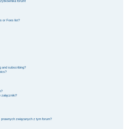
użytkownika forum!
 or Foes list?
g and subscribing?
pics?
m?
 załączniki?
ć prawnych związanych z tym forum?