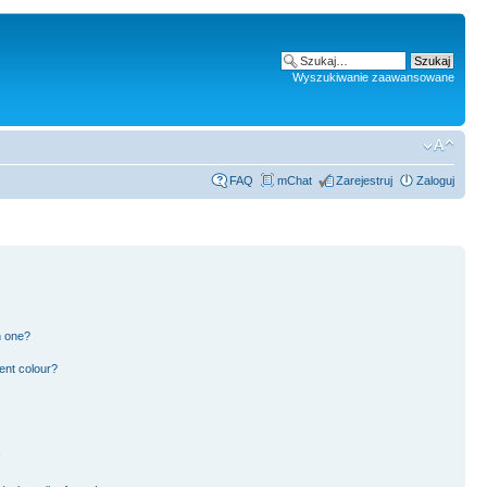
Wyszukiwanie zaawansowane
FAQ
mChat
Zarejestruj
Zaloguj
n one?
ent colour?
!