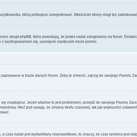
użytkownika, którą próbujesz zarejestrować. Właściciel strony mógł też zablokować 
zez skrypt phpBB, które powodują, że jesteś nadal zalogowany na forum. Dostarczaj
my z (wy)logowaniem się, usunięcie ciasteczek może pomóc.
 zapisywane w bazie danych forum. Żeby je zmienić, zajrzyj do swojego Panelu Zar
rej się znajdujesz. Jeżeli właśnie to jest problemem, przejdź do swojego Panelu Z
dardowy. Weź pod uwagę, że zmiana strefy czasowej, tak jak większości ustawień
rować.
o, a czas nadal jest wyświetlany nieprawidłowo, to znaczy, że czas serwera jest ni