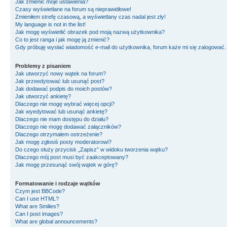
Jak zmienić moje ustawienia?
Czasy wyświetlane na forum są nieprawidłowe!
Zmieniłem strefę czasową, a wyświetlany czas nadal jest zły!
My language is not in the list!
Jak mogę wyświetlić obrazek pod moją nazwą użytkownika?
Co to jest ranga i jak mogę ją zmienić?
Gdy próbuję wysłać wiadomość e-mail do użytkownika, forum każe mi się zalogować
Problemy z pisaniem
Jak utworzyć nowy wątek na forum?
Jak przeedytować lub usunąć post?
Jak dodawać podpis do moich postów?
Jak utworzyć ankietę?
Dlaczego nie mogę wybrać więcej opcji?
Jak wyedytować lub usunąć ankietę?
Dlaczego nie mam dostępu do działu?
Dlaczego nie mogę dodawać załączników?
Dlaczego otrzymałem ostrzeżenie?
Jak mogę zgłosiś posty moderatorowi?
Do czego służy przycisk „Zapisz” w widoku tworzenia wątku?
Dlaczego mój post musi być zaakceptowany?
Jak mogę przesunąć swój wątek w górę?
Formatowanie i rodzaje wątków
Czym jest BBCode?
Can I use HTML?
What are Smilies?
Can I post images?
What are global announcements?