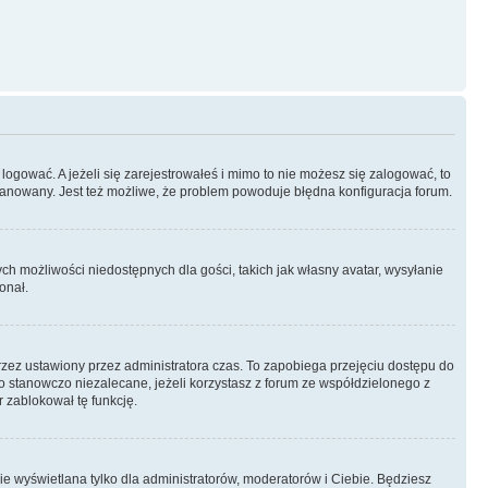
logować. A jeżeli się zarejestrowałeś i mimo to nie możesz się zalogować, to
 zbanowany. Jest też możliwe, że problem powoduje błędna konfiguracja forum.
ych możliwości niedostępnych dla gości, takich jak własny avatar, wysyłanie
onał.
rzez ustawiony przez administratora czas. To zapobiega przejęciu dostępu do
 stanowczo niezalecane, jeżeli korzystasz z forum ze współdzielonego z
r zablokował tę funkcję.
ie wyświetlana tylko dla administratorów, moderatorów i Ciebie. Będziesz