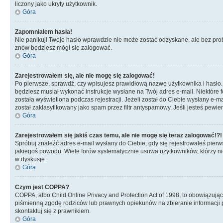
liczony jako ukryty użytkownik.
Góra
Zapomniałem hasła!
Nie panikuj! Twoje hasło wprawdzie nie może zostać odzyskane, ale bez prob
znów będziesz mógł się zalogować.
Góra
Zarejestrowałem się, ale nie mogę się zalogować!
Po pierwsze, sprawdź, czy wpisujesz prawidłową nazwę użytkownika i hasło. Jeś
będziesz musiał wykonać instrukcje wysłane na Twój adres e-mail. Niektóre 
została wyświetlona podczas rejestracji. Jeżeli został do Ciebie wysłany e-
został zaklasyfikowany jako spam przez filtr antyspamowy. Jeśli jesteś pewie
Góra
Zarejestrowałem się jakiś czas temu, ale nie mogę się teraz zalogować!?!
Spróbuj znaleźć adres e-mail wysłany do Ciebie, gdy się rejestrowałeś pierw
jakiegoś powodu. Wiele forów systematycznie usuwa użytkowników, którzy nic 
w dyskusje.
Góra
Czym jest COPPA?
COPPA, albo Child Online Privacy and Protection Act of 1998, to obowiązują
piśmienną zgodę rodziców lub prawnych opiekunów na zbieranie informacji pr
skontaktuj się z prawnikiem.
Góra