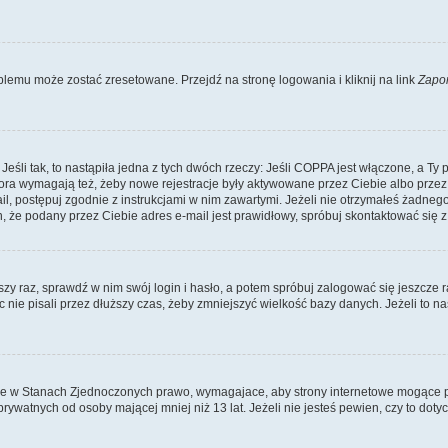
lemu może zostać zresetowane. Przejdź na stronę logowania i kliknij na link
Zapo
li tak, to nastąpiła jedna z tych dwóch rzeczy: Jeśli COPPA jest włączone, a Ty po
fora wymagają też, żeby nowe rejestracje były aktywowane przez Ciebie albo przez
mail, postępuj zgodnie z instrukcjami w nim zawartymi. Jeżeli nie otrzymałeś żadn
n, że podany przez Ciebie adres e-mail jest prawidłowy, spróbuj skontaktować się z
szy raz, sprawdź w nim swój login i hasło, a potem spróbuj zalogować się jeszcze r
nie pisali przez dłuższy czas, żeby zmniejszyć wielkość bazy danych. Jeżeli to na
ce w Stanach Zjednoczonych prawo, wymagajace, aby strony internetowe mogące pote
ywatnych od osoby mającej mniej niż 13 lat. Jeżeli nie jesteś pewien, czy to dot