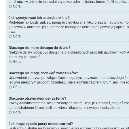
Limit opcji w ankiecie jest ustalany przez administratora forum. Jeśli sądzisz,
Góra
Jak wyedytować lub usunąć ankietę?
Podobnie jak posty, ankiety mogą być edytowane tylko przez ich autorów, mod
głosował w ankiecie, jej autor może usunąć ankietę lub edytować jej opcje. 
trwa.
Góra
Dlaczego nie mam dostępu do działu?
Niektóre działy mogą być dostępne dla określonych grup lub użytkowników. 
forum, by je uzyskać.
Góra
Dlaczego nie mogę dodawać załączników?
Uprawnienia dotyczące załączników mogą być przyznawane dla każdego forum,
jedynie niektórym grupom. Skontaktuj się z administratorem forum, jeśli nie 
Góra
Dlaczego otrzymałem ostrzeżenie?
Każdy administrator ma swoje zasady na forum. Jeśli je złamałeś, mogłeś zos
administratorem forum, jeśli nie wiesz, dlaczego otrzymałeś ostrzeżenie.
Góra
Jak mogę zgłosiś posty moderatorowi?
Jeśli administrator na to zezwolił, powinieneś widzieć odpowiednią ikonkę, o