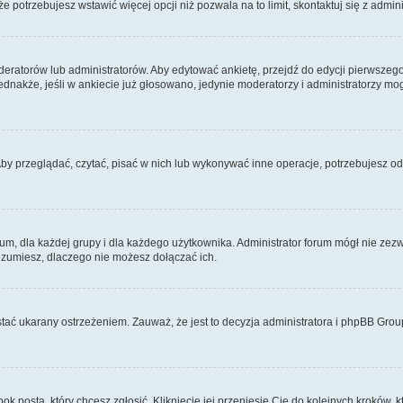
 że potrzebujesz wstawić więcej opcji niż pozwala na to limit, skontaktuj się z admin
eratorów lub administratorów. Aby edytować ankietę, przejdź do edycji pierwszego 
Jednakże, jeśli w ankiecie już głosowano, jedynie moderatorzy i administratorzy m
Aby przeglądać, czytać, pisać w nich lub wykonywać inne operacje, potrzebujesz 
 dla każdej grupy i dla każdego użytkownika. Administrator forum mógł nie zezwo
rozumiesz, dlaczego nie możesz dołączać ich.
tać ukarany ostrzeżeniem. Zauważ, że jest to decyzja administratora i phpBB Grou
bok posta, który chcesz zgłosić. Kliknięcie jej przeniesie Cię do kolejnych kroków