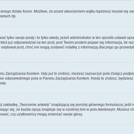
branego działu forum. Możliwe, że przed utworzeniem wątku będziesz musiał się za
etach itp.
ć tylko swoje posty i to tylko wtedy, jeżeli administrator w ten sposób ustawił up
oś już odpowiedział na ten post, pod Twoim postem pojawi się informacja, ile razy go
ator edytował post, choć oni mogą zostawić notatkę z informacją dlaczego go przeed
lu Zarządzania Kontem. Gdy już to zrobisz, możesz zaznaczyć pole
Dołącz podpi
ie odpowiedniego pola w Panelu Zarządzania Kontem. Kiedy to zrobisz, będziesz
sta.
nij zakładkę „Tworzenie ankiety” znajdującą się poniżej głównego formularza; jeśli 
ając się, że każda opcja znajduje się w osobnej linii w polu tekstowym. Możesz ró
ydować, czy użytkownicy mogą zmieniać swoje głosy.