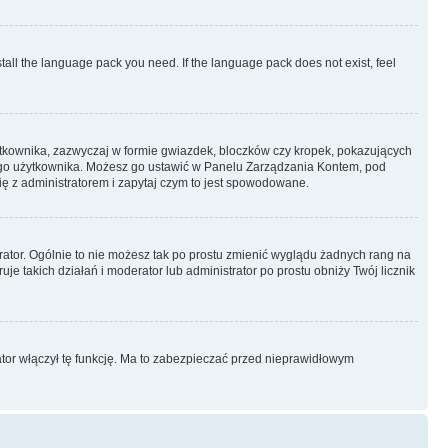
stall the language pack you need. If the language pack does not exist, feel
ytkownika, zazwyczaj w formie gwiazdek, bloczków czy kropek, pokazujących
ażdego użytkownika. Możesz go ustawić w Panelu Zarządzania Kontem, pod
ię z administratorem i zapytaj czym to jest spowodowane.
rator. Ogólnie to nie możesz tak po prostu zmienić wyglądu żadnych rang na
uje takich działań i moderator lub administrator po prostu obniży Twój licznik
ator włączył tę funkcję. Ma to zabezpieczać przed nieprawidłowym