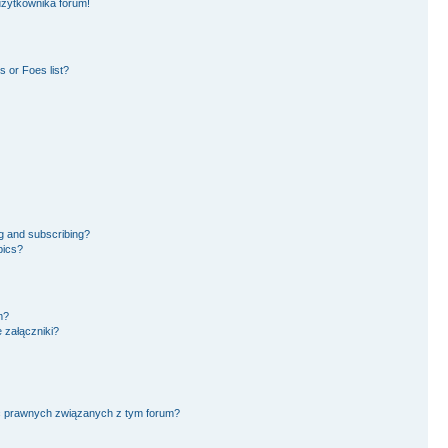
użytkownika forum!
 or Foes list?
g and subscribing?
pics?
m?
 załączniki?
ć prawnych związanych z tym forum?