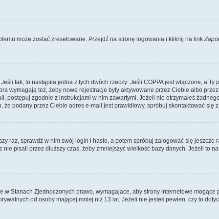
lemu może zostać zresetowane. Przejdź na stronę logowania i kliknij na link
Zapo
li tak, to nastąpiła jedna z tych dwóch rzeczy: Jeśli COPPA jest włączone, a Ty po
fora wymagają też, żeby nowe rejestracje były aktywowane przez Ciebie albo przez
mail, postępuj zgodnie z instrukcjami w nim zawartymi. Jeżeli nie otrzymałeś żadn
n, że podany przez Ciebie adres e-mail jest prawidłowy, spróbuj skontaktować się z
szy raz, sprawdź w nim swój login i hasło, a potem spróbuj zalogować się jeszcze r
nie pisali przez dłuższy czas, żeby zmniejszyć wielkość bazy danych. Jeżeli to na
ce w Stanach Zjednoczonych prawo, wymagajace, aby strony internetowe mogące pote
ywatnych od osoby mającej mniej niż 13 lat. Jeżeli nie jesteś pewien, czy to dot