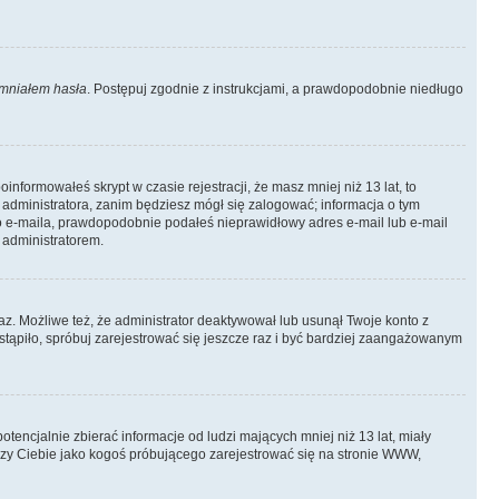
mniałem hasła
. Postępuj zgodnie z instrukcjami, a prawdopodobnie niedługo
informowałeś skrypt w czasie rejestracji, że masz mniej niż 13 lat, to
 administratora, zanim będziesz mógł się zalogować; informacja o tym
ego e-maila, prawdopodobnie podałeś nieprawidłowy adres e-mail lub e-mail
 administratorem.
az. Możliwe też, że administrator deaktywował lub usunął Twoje konto z
stąpiło, spróbuj zarejestrować się jeszcze raz i być bardziej zaangażowanym
ncjalnie zbierać informacje od ludzi mających mniej niż 13 lat, miały
yczy Ciebie jako kogoś próbującego zarejestrować się na stronie WWW,