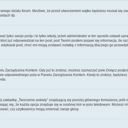
branego działu forum. Możliwe, że przed utworzeniem wątku będziesz musiał się za
etach itp.
ć tylko swoje posty i to tylko wtedy, jeżeli administrator w ten sposób ustawił up
oś już odpowiedział na ten post, pod Twoim postem pojawi się informacja, ile razy go
ator edytował post, choć oni mogą zostawić notatkę z informacją dlaczego go przeed
lu Zarządzania Kontem. Gdy już to zrobisz, możesz zaznaczyć pole
Dołącz podpi
ie odpowiedniego pola w Panelu Zarządzania Kontem. Kiedy to zrobisz, będziesz
sta.
nij zakładkę „Tworzenie ankiety” znajdującą się poniżej głównego formularza; jeśli 
ając się, że każda opcja znajduje się w osobnej linii w polu tekstowym. Możesz ró
ydować, czy użytkownicy mogą zmieniać swoje głosy.