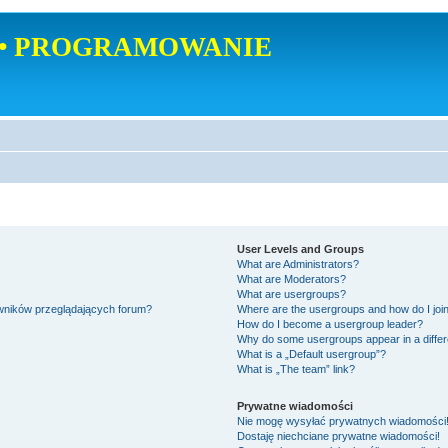
• PROGRAMOWANIE
User Levels and Groups
What are Administrators?
What are Moderators?
What are usergroups?
owników przeglądających forum?
Where are the usergroups and how do I joi
How do I become a usergroup leader?
Why do some usergroups appear in a differ
What is a „Default usergroup”?
What is „The team” link?
Prywatne wiadomości
Nie mogę wysyłać prywatnych wiadomości
Dostaję niechciane prywatne wiadomości!