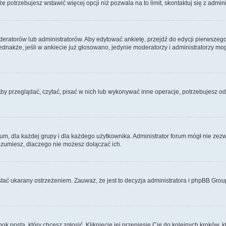
 że potrzebujesz wstawić więcej opcji niż pozwala na to limit, skontaktuj się z admin
eratorów lub administratorów. Aby edytować ankietę, przejdź do edycji pierwszego 
Jednakże, jeśli w ankiecie już głosowano, jedynie moderatorzy i administratorzy m
Aby przeglądać, czytać, pisać w nich lub wykonywać inne operacje, potrzebujesz 
 dla każdej grupy i dla każdego użytkownika. Administrator forum mógł nie zezwo
rozumiesz, dlaczego nie możesz dołączać ich.
tać ukarany ostrzeżeniem. Zauważ, że jest to decyzja administratora i phpBB Grou
bok posta, który chcesz zgłosić. Kliknięcie jej przeniesie Cię do kolejnych kroków