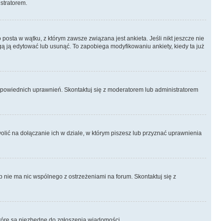
istratorem.
posta w wątku, z którym zawsze związana jest ankieta. Jeśli nikt jeszcze nie
ogą ją edytować lub usunąć. To zapobiega modyfikowaniu ankiety, kiedy ta już
odpowiednich uprawnień. Skontaktuj się z moderatorem lub administratorem
lić na dołączanie ich w dziale, w którym piszesz lub przyznać uprawnienia
p nie ma nic wspólnego z ostrzeżeniami na forum. Skontaktuj się z
, które są niezbędne do zgłoszenia wiadomości.