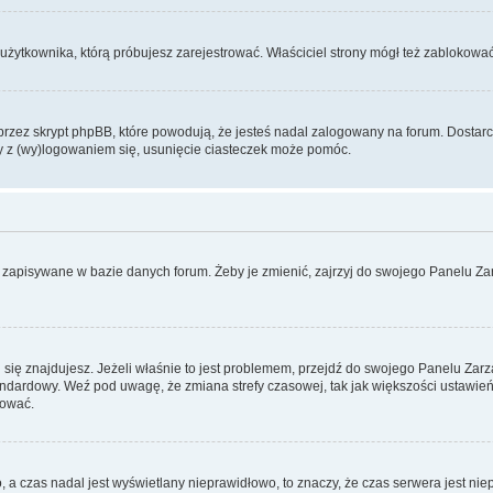
użytkownika, którą próbujesz zarejestrować. Właściciel strony mógł też zablokować 
zez skrypt phpBB, które powodują, że jesteś nadal zalogowany na forum. Dostarczaj
my z (wy)logowaniem się, usunięcie ciasteczek może pomóc.
 zapisywane w bazie danych forum. Żeby je zmienić, zajrzyj do swojego Panelu Zar
rej się znajdujesz. Jeżeli właśnie to jest problemem, przejdź do swojego Panelu Z
dardowy. Weź pod uwagę, że zmiana strefy czasowej, tak jak większości ustawień
rować.
o, a czas nadal jest wyświetlany nieprawidłowo, to znaczy, że czas serwera jest ni