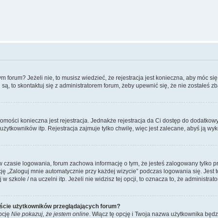
forum? Jeżeli nie, to musisz wiedzieć, że rejestracja jest konieczna, aby móc się 
 są, to skontaktuj się z administratorem forum, żeby upewnić się, że nie zostałeś
domości konieczna jest rejestracja. Jednakże rejestracja da Ci dostęp do dodatkow
żytkowników itp. Rejestracja zajmuje tylko chwilę, więc jest zalecane, abyś ją wyk
 czasie logowania, forum zachowa informację o tym, że jesteś zalogowany tylko p
 „Zaloguj mnie automatycznie przy każdej wizycie” podczas logowania się. Jest to
szkole / na uczelni itp. Jeżeli nie widzisz tej opcji, to oznacza to, że administrato
iście użytkowników przeglądających forum?
pcję
Nie pokazuj, że jestem online
. Włącz tę opcję i Twoja nazwa użytkownika będz