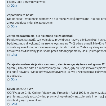
liczony jako ukryty użytkownik.
Góra
Zapomniałem hasła!
Nie panikuj! Twoje hasło wprawdzie nie może zostać odzyskane, ale bez prob
znów będziesz mógł się zalogować.
Góra
Zarejestrowałem się, ale nie mogę się zalogować!
Po pierwsze, sprawdź, czy wpisujesz prawidłową nazwę użytkownika i hasło. Jeś
będziesz musiał wykonać instrukcje wysłane na Twój adres e-mail. Niektóre 
została wyświetlona podczas rejestracji. Jeżeli został do Ciebie wysłany e-
został zaklasyfikowany jako spam przez filtr antyspamowy. Jeśli jesteś pewie
Góra
Zarejestrowałem się jakiś czas temu, ale nie mogę się teraz zalogować!?!
Spróbuj znaleźć adres e-mail wysłany do Ciebie, gdy się rejestrowałeś pierw
jakiegoś powodu. Wiele forów systematycznie usuwa użytkowników, którzy nic 
w dyskusje.
Góra
Czym jest COPPA?
COPPA, albo Child Online Privacy and Protection Act of 1998, to obowiązują
piśmienną zgodę rodziców lub prawnych opiekunów na zbieranie informacji pr
skontaktuj się z prawnikiem.
Góra