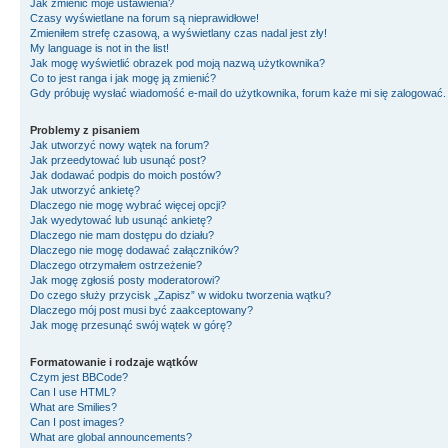
Jak zmienić moje ustawienia?
Czasy wyświetlane na forum są nieprawidłowe!
Zmieniłem strefę czasową, a wyświetlany czas nadal jest zły!
My language is not in the list!
Jak mogę wyświetlić obrazek pod moją nazwą użytkownika?
Co to jest ranga i jak mogę ją zmienić?
Gdy próbuję wysłać wiadomość e-mail do użytkownika, forum każe mi się zalogować
Problemy z pisaniem
Jak utworzyć nowy wątek na forum?
Jak przeedytować lub usunąć post?
Jak dodawać podpis do moich postów?
Jak utworzyć ankietę?
Dlaczego nie mogę wybrać więcej opcji?
Jak wyedytować lub usunąć ankietę?
Dlaczego nie mam dostępu do działu?
Dlaczego nie mogę dodawać załączników?
Dlaczego otrzymałem ostrzeżenie?
Jak mogę zgłosiś posty moderatorowi?
Do czego służy przycisk „Zapisz” w widoku tworzenia wątku?
Dlaczego mój post musi być zaakceptowany?
Jak mogę przesunąć swój wątek w górę?
Formatowanie i rodzaje wątków
Czym jest BBCode?
Can I use HTML?
What are Smilies?
Can I post images?
What are global announcements?