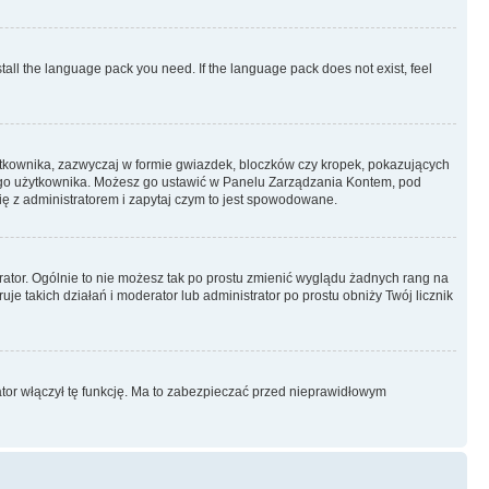
stall the language pack you need. If the language pack does not exist, feel
ytkownika, zazwyczaj w formie gwiazdek, bloczków czy kropek, pokazujących
ażdego użytkownika. Możesz go ustawić w Panelu Zarządzania Kontem, pod
ię z administratorem i zapytaj czym to jest spowodowane.
rator. Ogólnie to nie możesz tak po prostu zmienić wyglądu żadnych rang na
uje takich działań i moderator lub administrator po prostu obniży Twój licznik
ator włączył tę funkcję. Ma to zabezpieczać przed nieprawidłowym