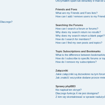
Otrzymałem spam lub obraźliwy e-mail od 
Friends and Foes
What are my Friends and Foes lists?
How can I add / remove users to my Friends
. Dlaczego?
Searching the Forums
How can I search a forum or forums?
Why does my search return no results?
Why does my search return a blank page!?
How do I search for members?
How can I find my own posts and topics?
Topic Subscriptions and Bookmarks
What is the difference between bookmarkin
How do I subscribe to specific forums or to
How do I remove my subscriptions?
Załączniki
Jakie załączniki są dozwolone na tym foru
Jak znaleźć wszystkie dodane przeze mnie
Sprawy phpBB3
Kto napisał ten skrypt?
Dlaczego funkcja X nie jest dostępna?
Z kim się skontaktować w sprawie naduży