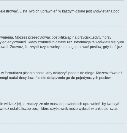
rejestrować. Lista Twoich uprawnień w każdym dziale jest wyświetlana pod
rawnienia. Możesz przeedytować post klikając na przycisk „edytuj” przy
 edytowałeś i kiedy zrobiłeś to ostatni raz. Informacja ta wyświetli się tylko
ytowali. Zauważ, że zwykli użytkownicy nie mogą usuwać postów, gdy ktoś już
s
w formularzu pisania posta, aby dołączyć podpis do niego. Możesz również
 mógł nadal decydować o nie dołączeniu go do pojedynczych postów
nie widzisz jej, to znaczy, że nie masz odpowiednich uprawnień, by tworzyć
wnież ustalić liczbę opcji, które użytkownik może wybrać w ankiecie, czas