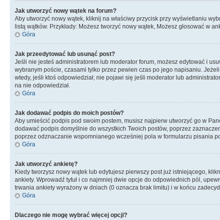
Jak utworzyć nowy wątek na forum?
Aby utworzyć nowy wątek, kliknij na właściwy przycisk przy wyświetlaniu wy
listą wątków. Przykłady: Możesz tworzyć nowy wątek, Możesz głosować w anki
Góra
Jak przeedytować lub usunąć post?
Jeśli nie jesteś administratorem lub moderator forum, możesz edytować i usuwa
wybranym poście, czasami tylko przez pewien czas po jego napisaniu. Jeżeli kt
wtedy, jeśli ktoś odpowiedział; nie pojawi się jeśli moderator lub administr
na nie odpowiedział.
Góra
Jak dodawać podpis do moich postów?
Aby umieścić podpis pod swoim postem, musisz najpierw utworzyć go w Pane
dodawać podpis domyślnie do wszystkich Twoich postów, poprzez zaznaczen
poprzez odznaczanie wspomnianego wcześniej pola w formularzu pisania po
Góra
Jak utworzyć ankietę?
Kiedy tworzysz nowy wątek lub edytujesz pierwszy post już istniejącego, klik
ankiety. Wprowadź tytuł i co najmniej dwie opcje do odpowiednich pól, upewni
trwania ankiety wyrażony w dniach (0 oznacza brak limitu) i w końcu zadec
Góra
Dlaczego nie mogę wybrać więcej opcji?