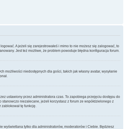
logować. A jeżeli się zarejestrowałeś i mimo to nie możesz się zalogować, to
 zbanowany. Jest też możliwe, że problem powoduje błędna konfiguracja forum.
ych możliwości niedostępnych dla gości, takich jak własny avatar, wysyłanie
onał.
rzez ustawiony przez administratora czas. To zapobiega przejęciu dostępu do
 stanowczo niezalecane, jeżeli korzystasz z forum ze współdzielonego z
r zablokował tę funkcję.
ie wyświetlana tylko dla administratorów, moderatorów i Ciebie. Będziesz