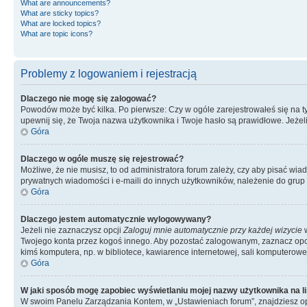
What are announcements?
What are sticky topics?
What are locked topics?
What are topic icons?
Problemy z logowaniem i rejestracją
Dlaczego nie mogę się zalogować?
Powodów może być kilka. Po pierwsze: Czy w ogóle zarejestrowałeś się na tym 
upewnij się, że Twoja nazwa użytkownika i Twoje hasło są prawidłowe. Jeżeli
Góra
Dlaczego w ogóle muszę się rejestrować?
Możliwe, że nie musisz, to od administratora forum zależy, czy aby pisać wia
prywatnych wiadomości i e-maili do innych użytkowników, należenie do grup u
Góra
Dlaczego jestem automatycznie wylogowywany?
Jeżeli nie zaznaczysz opcji
Zaloguj mnie automatycznie przy każdej wizycie
w
Twojego konta przez kogoś innego. Aby pozostać zalogowanym, zaznacz opcję
kimś komputera, np. w bibliotece, kawiarence internetowej, sali komputerowej w 
Góra
W jaki sposób mogę zapobiec wyświetlaniu mojej nazwy użytkownika na l
W swoim Panelu Zarządzania Kontem, w „Ustawieniach forum”, znajdziesz o