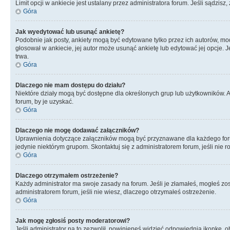
Limit opcji w ankiecie jest ustalany przez administratora forum. Jeśli sądzisz,
Góra
Jak wyedytować lub usunąć ankietę?
Podobnie jak posty, ankiety mogą być edytowane tylko przez ich autorów, mod
głosował w ankiecie, jej autor może usunąć ankietę lub edytować jej opcje. 
trwa.
Góra
Dlaczego nie mam dostępu do działu?
Niektóre działy mogą być dostępne dla określonych grup lub użytkowników. 
forum, by je uzyskać.
Góra
Dlaczego nie mogę dodawać załączników?
Uprawnienia dotyczące załączników mogą być przyznawane dla każdego forum,
jedynie niektórym grupom. Skontaktuj się z administratorem forum, jeśli nie 
Góra
Dlaczego otrzymałem ostrzeżenie?
Każdy administrator ma swoje zasady na forum. Jeśli je złamałeś, mogłeś zos
administratorem forum, jeśli nie wiesz, dlaczego otrzymałeś ostrzeżenie.
Góra
Jak mogę zgłosiś posty moderatorowi?
Jeśli administrator na to zezwolił, powinieneś widzieć odpowiednią ikonkę, o