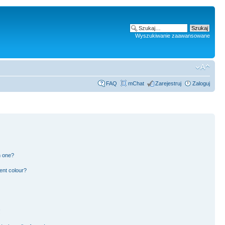
Wyszukiwanie zaawansowane
FAQ
mChat
Zarejestruj
Zaloguj
n one?
ent colour?
!