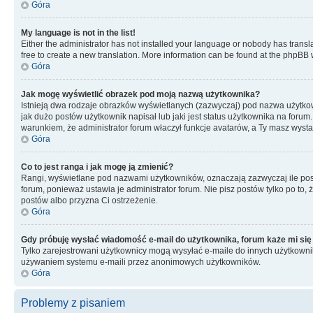
Góra
My language is not in the list!
Either the administrator has not installed your language or nobody has transla
free to create a new translation. More information can be found at the phpBB 
Góra
Jak mogę wyświetlić obrazek pod moją nazwą użytkownika?
Istnieją dwa rodzaje obrazków wyświetlanych (zazwyczaj) pod nazwa użytkow
jak dużo postów użytkownik napisał lub jaki jest status użytkownika na foru
warunkiem, że administrator forum właczył funkcje avatarów, a Ty masz wysta
Góra
Co to jest ranga i jak mogę ją zmienić?
Rangi, wyświetlane pod nazwami użytkowników, oznaczają zazwyczaj ile postó
forum, ponieważ ustawia je administrator forum. Nie pisz postów tylko po to, 
postów albo przyzna Ci ostrzeżenie.
Góra
Gdy próbuję wysłać wiadomość e-mail do użytkownika, forum każe mi się
Tylko zarejestrowani użytkownicy mogą wysyłać e-maile do innych użytkownikó
używaniem systemu e-maili przez anonimowych użytkowników.
Góra
Problemy z pisaniem