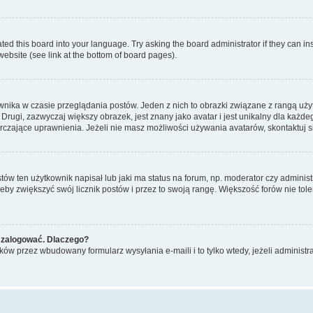
ted this board into your language. Try asking the board administrator if they can in
website (see link at the bottom of board pages).
nika w czasie przeglądania postów. Jeden z nich to obrazki związane z rangą uż
m. Drugi, zazwyczaj większy obrazek, jest znany jako avatar i jest unikalny dla k
rczające uprawnienia. Jeżeli nie masz możliwości używania avatarów, skontaktuj s
w ten użytkownik napisał lub jaki ma status na forum, np. moderator czy administ
żeby zwiększyć swój licznik postów i przez to swoją rangę. Większość forów nie toler
 zalogować. Dlaczego?
w przez wbudowany formularz wysyłania e-maili i to tylko wtedy, jeżeli administr