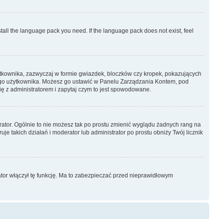
stall the language pack you need. If the language pack does not exist, feel
ytkownika, zazwyczaj w formie gwiazdek, bloczków czy kropek, pokazujących
ażdego użytkownika. Możesz go ustawić w Panelu Zarządzania Kontem, pod
ię z administratorem i zapytaj czym to jest spowodowane.
rator. Ogólnie to nie możesz tak po prostu zmienić wyglądu żadnych rang na
uje takich działań i moderator lub administrator po prostu obniży Twój licznik
ator włączył tę funkcję. Ma to zabezpieczać przed nieprawidłowym