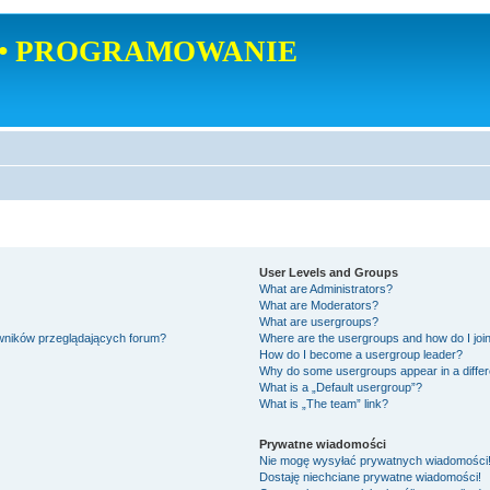
• PROGRAMOWANIE
User Levels and Groups
What are Administrators?
What are Moderators?
What are usergroups?
owników przeglądających forum?
Where are the usergroups and how do I joi
How do I become a usergroup leader?
Why do some usergroups appear in a differ
What is a „Default usergroup”?
What is „The team” link?
Prywatne wiadomości
Nie mogę wysyłać prywatnych wiadomości
Dostaję niechciane prywatne wiadomości!