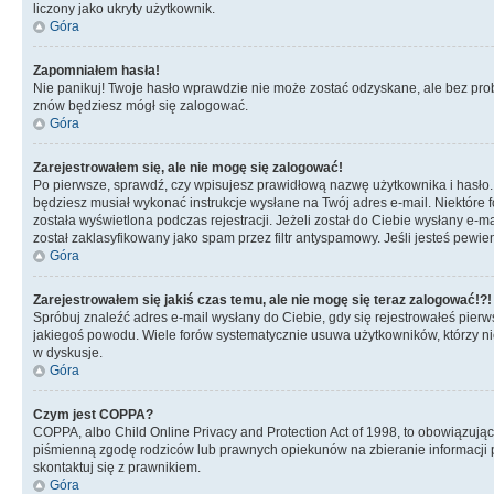
liczony jako ukryty użytkownik.
Góra
Zapomniałem hasła!
Nie panikuj! Twoje hasło wprawdzie nie może zostać odzyskane, ale bez prob
znów będziesz mógł się zalogować.
Góra
Zarejestrowałem się, ale nie mogę się zalogować!
Po pierwsze, sprawdź, czy wpisujesz prawidłową nazwę użytkownika i hasło. Jeś
będziesz musiał wykonać instrukcje wysłane na Twój adres e-mail. Niektóre 
została wyświetlona podczas rejestracji. Jeżeli został do Ciebie wysłany e-
został zaklasyfikowany jako spam przez filtr antyspamowy. Jeśli jesteś pewie
Góra
Zarejestrowałem się jakiś czas temu, ale nie mogę się teraz zalogować!?!
Spróbuj znaleźć adres e-mail wysłany do Ciebie, gdy się rejestrowałeś pierw
jakiegoś powodu. Wiele forów systematycznie usuwa użytkowników, którzy nic 
w dyskusje.
Góra
Czym jest COPPA?
COPPA, albo Child Online Privacy and Protection Act of 1998, to obowiązują
piśmienną zgodę rodziców lub prawnych opiekunów na zbieranie informacji pr
skontaktuj się z prawnikiem.
Góra