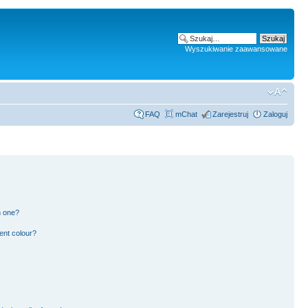
Wyszukiwanie zaawansowane
FAQ
mChat
Zarejestruj
Zaloguj
n one?
ent colour?
!