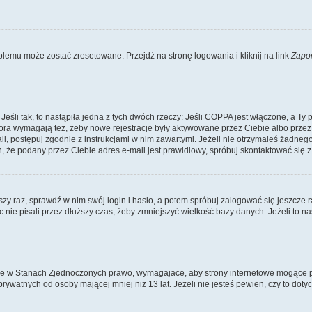
lemu może zostać zresetowane. Przejdź na stronę logowania i kliknij na link
Zapo
li tak, to nastąpiła jedna z tych dwóch rzeczy: Jeśli COPPA jest włączone, a Ty po
fora wymagają też, żeby nowe rejestracje były aktywowane przez Ciebie albo przez
mail, postępuj zgodnie z instrukcjami w nim zawartymi. Jeżeli nie otrzymałeś żadn
n, że podany przez Ciebie adres e-mail jest prawidłowy, spróbuj skontaktować się z
szy raz, sprawdź w nim swój login i hasło, a potem spróbuj zalogować się jeszcze r
nie pisali przez dłuższy czas, żeby zmniejszyć wielkość bazy danych. Jeżeli to na
ce w Stanach Zjednoczonych prawo, wymagajace, aby strony internetowe mogące pote
ywatnych od osoby mającej mniej niż 13 lat. Jeżeli nie jesteś pewien, czy to dot