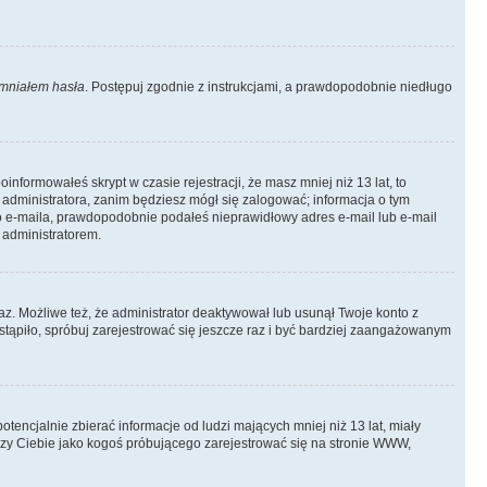
mniałem hasła
. Postępuj zgodnie z instrukcjami, a prawdopodobnie niedługo
informowałeś skrypt w czasie rejestracji, że masz mniej niż 13 lat, to
 administratora, zanim będziesz mógł się zalogować; informacja o tym
ego e-maila, prawdopodobnie podałeś nieprawidłowy adres e-mail lub e-mail
 administratorem.
az. Możliwe też, że administrator deaktywował lub usunął Twoje konto z
stąpiło, spróbuj zarejestrować się jeszcze raz i być bardziej zaangażowanym
ncjalnie zbierać informacje od ludzi mających mniej niż 13 lat, miały
yczy Ciebie jako kogoś próbującego zarejestrować się na stronie WWW,