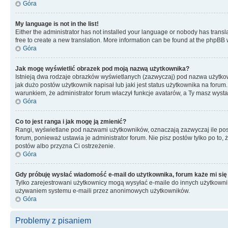
Góra
My language is not in the list!
Either the administrator has not installed your language or nobody has transla
free to create a new translation. More information can be found at the phpBB 
Góra
Jak mogę wyświetlić obrazek pod moją nazwą użytkownika?
Istnieją dwa rodzaje obrazków wyświetlanych (zazwyczaj) pod nazwa użytkow
jak dużo postów użytkownik napisał lub jaki jest status użytkownika na foru
warunkiem, że administrator forum właczył funkcje avatarów, a Ty masz wysta
Góra
Co to jest ranga i jak mogę ją zmienić?
Rangi, wyświetlane pod nazwami użytkowników, oznaczają zazwyczaj ile postó
forum, ponieważ ustawia je administrator forum. Nie pisz postów tylko po to, 
postów albo przyzna Ci ostrzeżenie.
Góra
Gdy próbuję wysłać wiadomość e-mail do użytkownika, forum każe mi się
Tylko zarejestrowani użytkownicy mogą wysyłać e-maile do innych użytkownikó
używaniem systemu e-maili przez anonimowych użytkowników.
Góra
Problemy z pisaniem