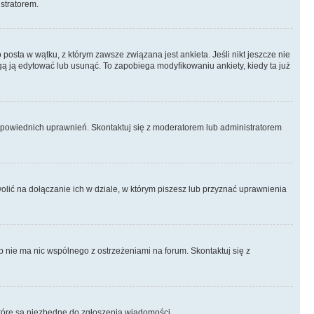
istratorem.
posta w wątku, z którym zawsze związana jest ankieta. Jeśli nikt jeszcze nie
ogą ją edytować lub usunąć. To zapobiega modyfikowaniu ankiety, kiedy ta już
odpowiednich uprawnień. Skontaktuj się z moderatorem lub administratorem
lić na dołączanie ich w dziale, w którym piszesz lub przyznać uprawnienia
p nie ma nic wspólnego z ostrzeżeniami na forum. Skontaktuj się z
, które są niezbędne do zgłoszenia wiadomości.