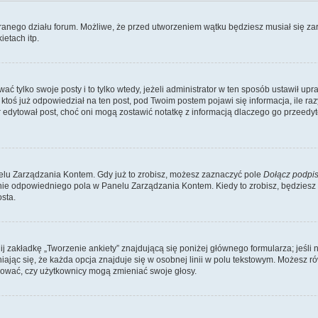
branego działu forum. Możliwe, że przed utworzeniem wątku będziesz musiał się za
etach itp.
ć tylko swoje posty i to tylko wtedy, jeżeli administrator w ten sposób ustawił up
oś już odpowiedział na ten post, pod Twoim postem pojawi się informacja, ile razy go
ator edytował post, choć oni mogą zostawić notatkę z informacją dlaczego go przeed
lu Zarządzania Kontem. Gdy już to zrobisz, możesz zaznaczyć pole
Dołącz podpi
ie odpowiedniego pola w Panelu Zarządzania Kontem. Kiedy to zrobisz, będziesz
sta.
nij zakładkę „Tworzenie ankiety” znajdującą się poniżej głównego formularza; jeśli 
ając się, że każda opcja znajduje się w osobnej linii w polu tekstowym. Możesz ró
ydować, czy użytkownicy mogą zmieniać swoje głosy.