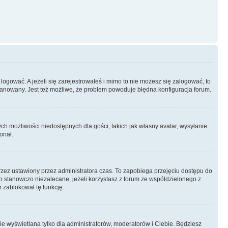
logować. A jeżeli się zarejestrowałeś i mimo to nie możesz się zalogować, to
 zbanowany. Jest też możliwe, że problem powoduje błędna konfiguracja forum.
ych możliwości niedostępnych dla gości, takich jak własny avatar, wysyłanie
onał.
rzez ustawiony przez administratora czas. To zapobiega przejęciu dostępu do
 stanowczo niezalecane, jeżeli korzystasz z forum ze współdzielonego z
r zablokował tę funkcję.
ie wyświetlana tylko dla administratorów, moderatorów i Ciebie. Będziesz