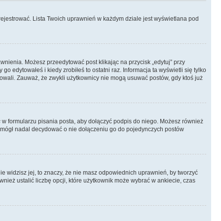
rejestrować. Lista Twoich uprawnień w każdym dziale jest wyświetlana pod
rawnienia. Możesz przeedytować post klikając na przycisk „edytuj” przy
 edytowałeś i kiedy zrobiłeś to ostatni raz. Informacja ta wyświetli się tylko
ytowali. Zauważ, że zwykli użytkownicy nie mogą usuwać postów, gdy ktoś już
s
w formularzu pisania posta, aby dołączyć podpis do niego. Możesz również
 mógł nadal decydować o nie dołączeniu go do pojedynczych postów
nie widzisz jej, to znaczy, że nie masz odpowiednich uprawnień, by tworzyć
wnież ustalić liczbę opcji, które użytkownik może wybrać w ankiecie, czas