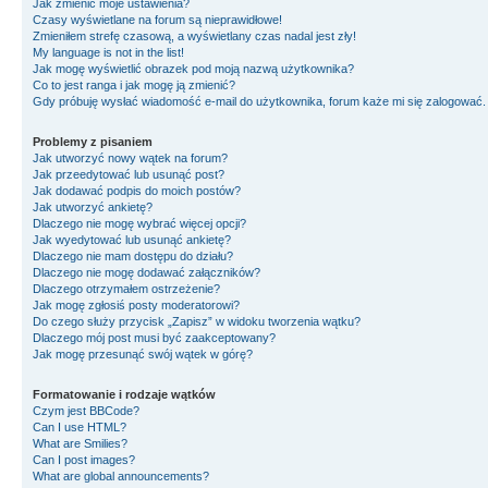
Jak zmienić moje ustawienia?
Czasy wyświetlane na forum są nieprawidłowe!
Zmieniłem strefę czasową, a wyświetlany czas nadal jest zły!
My language is not in the list!
Jak mogę wyświetlić obrazek pod moją nazwą użytkownika?
Co to jest ranga i jak mogę ją zmienić?
Gdy próbuję wysłać wiadomość e-mail do użytkownika, forum każe mi się zalogować
Problemy z pisaniem
Jak utworzyć nowy wątek na forum?
Jak przeedytować lub usunąć post?
Jak dodawać podpis do moich postów?
Jak utworzyć ankietę?
Dlaczego nie mogę wybrać więcej opcji?
Jak wyedytować lub usunąć ankietę?
Dlaczego nie mam dostępu do działu?
Dlaczego nie mogę dodawać załączników?
Dlaczego otrzymałem ostrzeżenie?
Jak mogę zgłosiś posty moderatorowi?
Do czego służy przycisk „Zapisz” w widoku tworzenia wątku?
Dlaczego mój post musi być zaakceptowany?
Jak mogę przesunąć swój wątek w górę?
Formatowanie i rodzaje wątków
Czym jest BBCode?
Can I use HTML?
What are Smilies?
Can I post images?
What are global announcements?