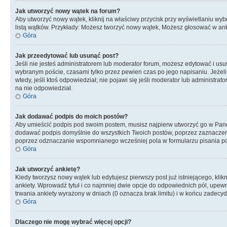
Jak utworzyć nowy wątek na forum?
Aby utworzyć nowy wątek, kliknij na właściwy przycisk przy wyświetlaniu wy
listą wątków. Przykłady: Możesz tworzyć nowy wątek, Możesz głosować w anki
Góra
Jak przeedytować lub usunąć post?
Jeśli nie jesteś administratorem lub moderator forum, możesz edytować i usuwa
wybranym poście, czasami tylko przez pewien czas po jego napisaniu. Jeżeli kt
wtedy, jeśli ktoś odpowiedział; nie pojawi się jeśli moderator lub administr
na nie odpowiedział.
Góra
Jak dodawać podpis do moich postów?
Aby umieścić podpis pod swoim postem, musisz najpierw utworzyć go w Pane
dodawać podpis domyślnie do wszystkich Twoich postów, poprzez zaznaczen
poprzez odznaczanie wspomnianego wcześniej pola w formularzu pisania po
Góra
Jak utworzyć ankietę?
Kiedy tworzysz nowy wątek lub edytujesz pierwszy post już istniejącego, klik
ankiety. Wprowadź tytuł i co najmniej dwie opcje do odpowiednich pól, upewni
trwania ankiety wyrażony w dniach (0 oznacza brak limitu) i w końcu zadec
Góra
Dlaczego nie mogę wybrać więcej opcji?