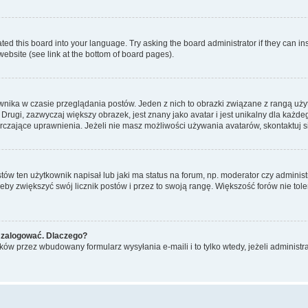
ted this board into your language. Try asking the board administrator if they can in
website (see link at the bottom of board pages).
nika w czasie przeglądania postów. Jeden z nich to obrazki związane z rangą uż
m. Drugi, zazwyczaj większy obrazek, jest znany jako avatar i jest unikalny dla k
rczające uprawnienia. Jeżeli nie masz możliwości używania avatarów, skontaktuj s
w ten użytkownik napisał lub jaki ma status na forum, np. moderator czy administ
żeby zwiększyć swój licznik postów i przez to swoją rangę. Większość forów nie toler
 zalogować. Dlaczego?
w przez wbudowany formularz wysyłania e-maili i to tylko wtedy, jeżeli administr