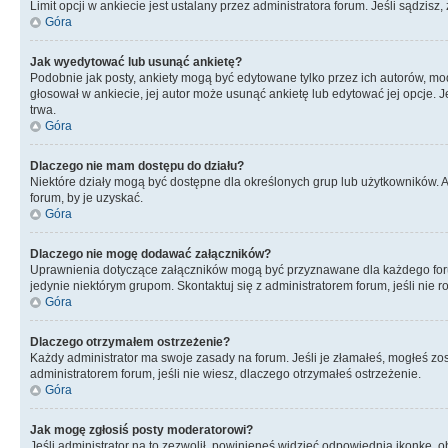
Limit opcji w ankiecie jest ustalany przez administratora forum. Jeśli sądzisz,
Góra
Jak wyedytować lub usunąć ankietę?
Podobnie jak posty, ankiety mogą być edytowane tylko przez ich autorów, mod
głosował w ankiecie, jej autor może usunąć ankietę lub edytować jej opcje. 
trwa.
Góra
Dlaczego nie mam dostępu do działu?
Niektóre działy mogą być dostępne dla określonych grup lub użytkowników. 
forum, by je uzyskać.
Góra
Dlaczego nie mogę dodawać załączników?
Uprawnienia dotyczące załączników mogą być przyznawane dla każdego forum,
jedynie niektórym grupom. Skontaktuj się z administratorem forum, jeśli nie 
Góra
Dlaczego otrzymałem ostrzeżenie?
Każdy administrator ma swoje zasady na forum. Jeśli je złamałeś, mogłeś zos
administratorem forum, jeśli nie wiesz, dlaczego otrzymałeś ostrzeżenie.
Góra
Jak mogę zgłosiś posty moderatorowi?
Jeśli administrator na to zezwolił, powinieneś widzieć odpowiednią ikonkę, o