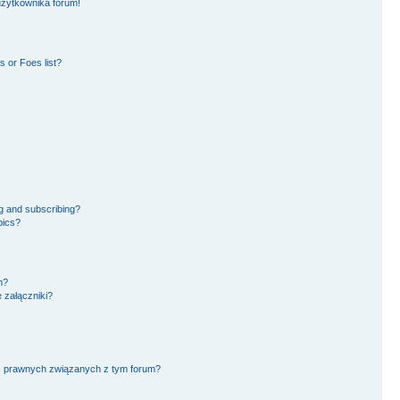
użytkownika forum!
 or Foes list?
g and subscribing?
pics?
m?
 załączniki?
ć prawnych związanych z tym forum?