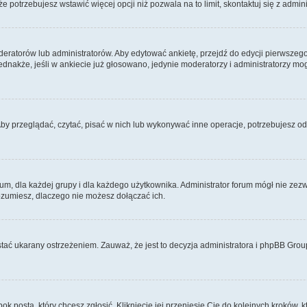
 że potrzebujesz wstawić więcej opcji niż pozwala na to limit, skontaktuj się z admin
eratorów lub administratorów. Aby edytować ankietę, przejdź do edycji pierwszego 
Jednakże, jeśli w ankiecie już głosowano, jedynie moderatorzy i administratorzy m
Aby przeglądać, czytać, pisać w nich lub wykonywać inne operacje, potrzebujesz 
 dla każdej grupy i dla każdego użytkownika. Administrator forum mógł nie zezwo
rozumiesz, dlaczego nie możesz dołączać ich.
tać ukarany ostrzeżeniem. Zauważ, że jest to decyzja administratora i phpBB Grou
bok posta, który chcesz zgłosić. Kliknięcie jej przeniesie Cię do kolejnych kroków