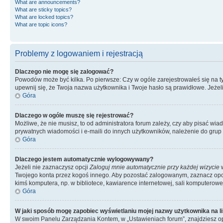
What are announcements?
What are sticky topics?
What are locked topics?
What are topic icons?
Problemy z logowaniem i rejestracją
Dlaczego nie mogę się zalogować?
Powodów może być kilka. Po pierwsze: Czy w ogóle zarejestrowałeś się na tym 
upewnij się, że Twoja nazwa użytkownika i Twoje hasło są prawidłowe. Jeżeli
Góra
Dlaczego w ogóle muszę się rejestrować?
Możliwe, że nie musisz, to od administratora forum zależy, czy aby pisać wia
prywatnych wiadomości i e-maili do innych użytkowników, należenie do grup u
Góra
Dlaczego jestem automatycznie wylogowywany?
Jeżeli nie zaznaczysz opcji
Zaloguj mnie automatycznie przy każdej wizycie
w
Twojego konta przez kogoś innego. Aby pozostać zalogowanym, zaznacz opcję
kimś komputera, np. w bibliotece, kawiarence internetowej, sali komputerowej w 
Góra
W jaki sposób mogę zapobiec wyświetlaniu mojej nazwy użytkownika na l
W swoim Panelu Zarządzania Kontem, w „Ustawieniach forum”, znajdziesz o