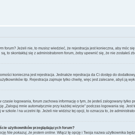
forum? Jeżeli nie, to musisz wiedzieć, że rejestracja jest konieczna, aby móc się 
 są, to skontaktuj się z administratorem forum, żeby upewnić się, że nie zostałeś
domości konieczna jest rejestracja. Jednakże rejestracja da Ci dostęp do dodatkow
żytkowników itp. Rejestracja zajmuje tylko chwilę, więc jest zalecane, abyś ją wyk
 czasie logowania, forum zachowa informację o tym, że jesteś zalogowany tylko p
 „Zaloguj mnie automatycznie przy każdej wizycie” podczas logowania się. Jest to
szkole / na uczelni itp. Jeżeli nie widzisz tej opcji, to oznacza to, że administrato
iście użytkowników przeglądających forum?
pcję
Nie pokazuj, że jestem online
. Włącz tę opcję i Twoja nazwa użytkownika będz