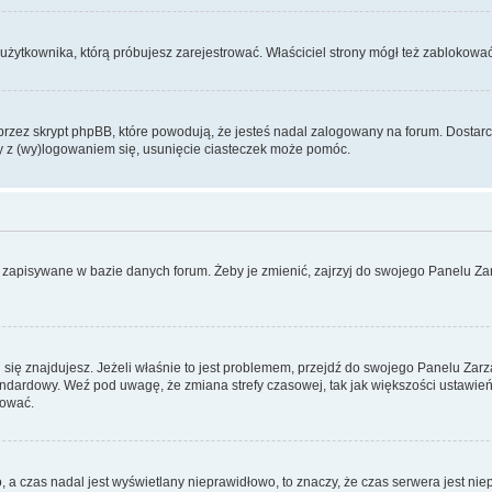
użytkownika, którą próbujesz zarejestrować. Właściciel strony mógł też zablokować 
zez skrypt phpBB, które powodują, że jesteś nadal zalogowany na forum. Dostarczaj
my z (wy)logowaniem się, usunięcie ciasteczek może pomóc.
 zapisywane w bazie danych forum. Żeby je zmienić, zajrzyj do swojego Panelu Zar
rej się znajdujesz. Jeżeli właśnie to jest problemem, przejdź do swojego Panelu Z
dardowy. Weź pod uwagę, że zmiana strefy czasowej, tak jak większości ustawień
rować.
o, a czas nadal jest wyświetlany nieprawidłowo, to znaczy, że czas serwera jest ni