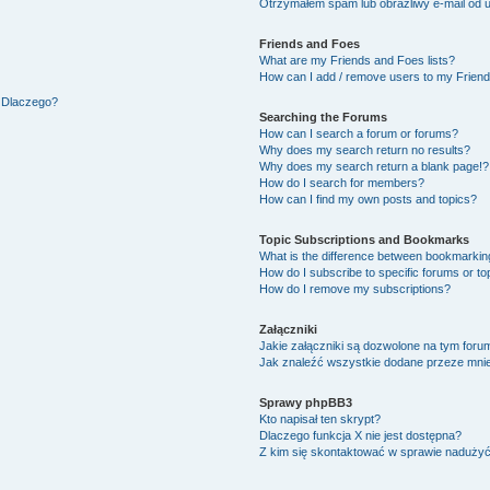
Otrzymałem spam lub obraźliwy e-mail od 
Friends and Foes
What are my Friends and Foes lists?
How can I add / remove users to my Friends
. Dlaczego?
Searching the Forums
How can I search a forum or forums?
Why does my search return no results?
Why does my search return a blank page!?
How do I search for members?
How can I find my own posts and topics?
Topic Subscriptions and Bookmarks
What is the difference between bookmarkin
How do I subscribe to specific forums or to
How do I remove my subscriptions?
Załączniki
Jakie załączniki są dozwolone na tym foru
Jak znaleźć wszystkie dodane przeze mnie
Sprawy phpBB3
Kto napisał ten skrypt?
Dlaczego funkcja X nie jest dostępna?
Z kim się skontaktować w sprawie naduży