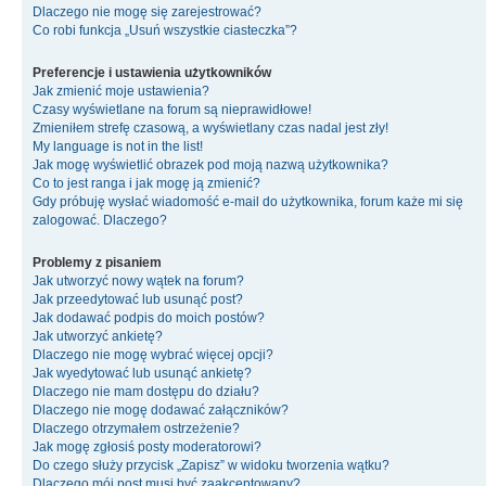
Dlaczego nie mogę się zarejestrować?
Co robi funkcja „Usuń wszystkie ciasteczka”?
Preferencje i ustawienia użytkowników
Jak zmienić moje ustawienia?
Czasy wyświetlane na forum są nieprawidłowe!
Zmieniłem strefę czasową, a wyświetlany czas nadal jest zły!
My language is not in the list!
Jak mogę wyświetlić obrazek pod moją nazwą użytkownika?
Co to jest ranga i jak mogę ją zmienić?
Gdy próbuję wysłać wiadomość e-mail do użytkownika, forum każe mi się
zalogować. Dlaczego?
Problemy z pisaniem
Jak utworzyć nowy wątek na forum?
Jak przeedytować lub usunąć post?
Jak dodawać podpis do moich postów?
Jak utworzyć ankietę?
Dlaczego nie mogę wybrać więcej opcji?
Jak wyedytować lub usunąć ankietę?
Dlaczego nie mam dostępu do działu?
Dlaczego nie mogę dodawać załączników?
Dlaczego otrzymałem ostrzeżenie?
Jak mogę zgłosiś posty moderatorowi?
Do czego służy przycisk „Zapisz” w widoku tworzenia wątku?
Dlaczego mój post musi być zaakceptowany?