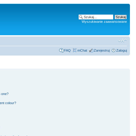
Wyszukiwanie zaawansowane
FAQ
mChat
Zarejestruj
Zaloguj
n one?
ent colour?
!