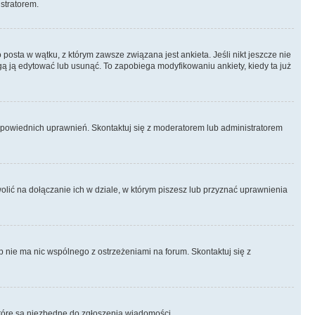
istratorem.
posta w wątku, z którym zawsze związana jest ankieta. Jeśli nikt jeszcze nie
ogą ją edytować lub usunąć. To zapobiega modyfikowaniu ankiety, kiedy ta już
odpowiednich uprawnień. Skontaktuj się z moderatorem lub administratorem
lić na dołączanie ich w dziale, w którym piszesz lub przyznać uprawnienia
p nie ma nic wspólnego z ostrzeżeniami na forum. Skontaktuj się z
, które są niezbędne do zgłoszenia wiadomości.