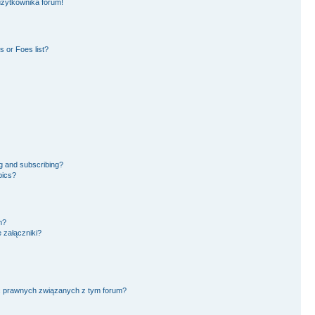
użytkownika forum!
 or Foes list?
g and subscribing?
pics?
m?
 załączniki?
ć prawnych związanych z tym forum?