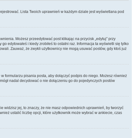
rejestrować. Lista Twoich uprawnień w każdym dziale jest wyświetlana pod
rawnienia. Możesz przeedytować post klikając na przycisk „edytuj” przy
 edytowałeś i kiedy zrobiłeś to ostatni raz. Informacja ta wyświetli się tylko
ytowali. Zauważ, że zwykli użytkownicy nie mogą usuwać postów, gdy ktoś już
s
w formularzu pisania posta, aby dołączyć podpis do niego. Możesz również
 mógł nadal decydować o nie dołączeniu go do pojedynczych postów
nie widzisz jej, to znaczy, że nie masz odpowiednich uprawnień, by tworzyć
wnież ustalić liczbę opcji, które użytkownik może wybrać w ankiecie, czas