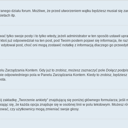
branego działu forum. Możliwe, że przed utworzeniem wątku będziesz musiał się za
etach itp.
ć tylko swoje posty i to tylko wtedy, jeżeli administrator w ten sposób ustawił up
oś już odpowiedział na ten post, pod Twoim postem pojawi się informacja, ile razy go
ator edytował post, choć oni mogą zostawić notatkę z informacją dlaczego go przeed
lu Zarządzania Kontem. Gdy już to zrobisz, możesz zaznaczyć pole
Dołącz podpi
ie odpowiedniego pola w Panelu Zarządzania Kontem. Kiedy to zrobisz, będziesz
sta.
nij zakładkę „Tworzenie ankiety” znajdującą się poniżej głównego formularza; jeśli 
ając się, że każda opcja znajduje się w osobnej linii w polu tekstowym. Możesz ró
ydować, czy użytkownicy mogą zmieniać swoje głosy.