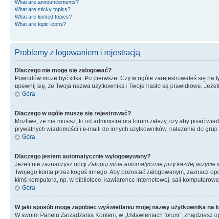
What are announcements?
What are sticky topics?
What are locked topics?
What are topic icons?
Problemy z logowaniem i rejestracją
Dlaczego nie mogę się zalogować?
Powodów może być kilka. Po pierwsze: Czy w ogóle zarejestrowałeś się na tym 
upewnij się, że Twoja nazwa użytkownika i Twoje hasło są prawidłowe. Jeżeli
Góra
Dlaczego w ogóle muszę się rejestrować?
Możliwe, że nie musisz, to od administratora forum zależy, czy aby pisać wia
prywatnych wiadomości i e-maili do innych użytkowników, należenie do grup u
Góra
Dlaczego jestem automatycznie wylogowywany?
Jeżeli nie zaznaczysz opcji
Zaloguj mnie automatycznie przy każdej wizycie
w
Twojego konta przez kogoś innego. Aby pozostać zalogowanym, zaznacz opcję
kimś komputera, np. w bibliotece, kawiarence internetowej, sali komputerowej w 
Góra
W jaki sposób mogę zapobiec wyświetlaniu mojej nazwy użytkownika na l
W swoim Panelu Zarządzania Kontem, w „Ustawieniach forum”, znajdziesz o