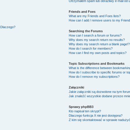
Otrzymałem spam lub obraźliwy e-mail od 
Friends and Foes
What are my Friends and Foes lists?
How can I add / remove users to my Friends
. Dlaczego?
Searching the Forums
How can I search a forum or forums?
Why does my search return no results?
Why does my search return a blank page!?
How do I search for members?
How can I find my own posts and topics?
Topic Subscriptions and Bookmarks
What is the difference between bookmarkin
How do I subscribe to specific forums or to
How do I remove my subscriptions?
Załączniki
Jakie załączniki są dozwolone na tym foru
Jak znaleźć wszystkie dodane przeze mnie
Sprawy phpBB3
Kto napisał ten skrypt?
Dlaczego funkcja X nie jest dostępna?
Z kim się skontaktować w sprawie naduży