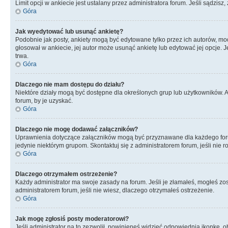
Limit opcji w ankiecie jest ustalany przez administratora forum. Jeśli sądzisz,
Góra
Jak wyedytować lub usunąć ankietę?
Podobnie jak posty, ankiety mogą być edytowane tylko przez ich autorów, mod
głosował w ankiecie, jej autor może usunąć ankietę lub edytować jej opcje. 
trwa.
Góra
Dlaczego nie mam dostępu do działu?
Niektóre działy mogą być dostępne dla określonych grup lub użytkowników. 
forum, by je uzyskać.
Góra
Dlaczego nie mogę dodawać załączników?
Uprawnienia dotyczące załączników mogą być przyznawane dla każdego forum,
jedynie niektórym grupom. Skontaktuj się z administratorem forum, jeśli nie 
Góra
Dlaczego otrzymałem ostrzeżenie?
Każdy administrator ma swoje zasady na forum. Jeśli je złamałeś, mogłeś zos
administratorem forum, jeśli nie wiesz, dlaczego otrzymałeś ostrzeżenie.
Góra
Jak mogę zgłosiś posty moderatorowi?
Jeśli administrator na to zezwolił, powinieneś widzieć odpowiednią ikonkę, o