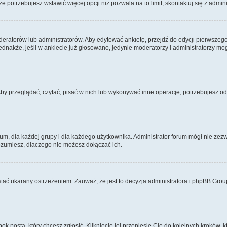
 że potrzebujesz wstawić więcej opcji niż pozwala na to limit, skontaktuj się z admin
eratorów lub administratorów. Aby edytować ankietę, przejdź do edycji pierwszego 
Jednakże, jeśli w ankiecie już głosowano, jedynie moderatorzy i administratorzy m
Aby przeglądać, czytać, pisać w nich lub wykonywać inne operacje, potrzebujesz 
 dla każdej grupy i dla każdego użytkownika. Administrator forum mógł nie zezwo
rozumiesz, dlaczego nie możesz dołączać ich.
tać ukarany ostrzeżeniem. Zauważ, że jest to decyzja administratora i phpBB Grou
bok posta, który chcesz zgłosić. Kliknięcie jej przeniesie Cię do kolejnych kroków