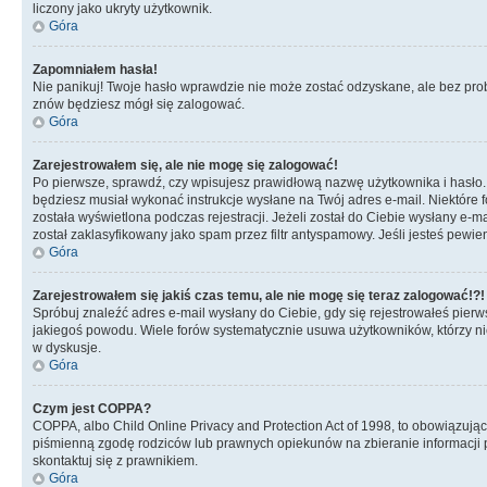
liczony jako ukryty użytkownik.
Góra
Zapomniałem hasła!
Nie panikuj! Twoje hasło wprawdzie nie może zostać odzyskane, ale bez prob
znów będziesz mógł się zalogować.
Góra
Zarejestrowałem się, ale nie mogę się zalogować!
Po pierwsze, sprawdź, czy wpisujesz prawidłową nazwę użytkownika i hasło. Jeś
będziesz musiał wykonać instrukcje wysłane na Twój adres e-mail. Niektóre 
została wyświetlona podczas rejestracji. Jeżeli został do Ciebie wysłany e-
został zaklasyfikowany jako spam przez filtr antyspamowy. Jeśli jesteś pewie
Góra
Zarejestrowałem się jakiś czas temu, ale nie mogę się teraz zalogować!?!
Spróbuj znaleźć adres e-mail wysłany do Ciebie, gdy się rejestrowałeś pierw
jakiegoś powodu. Wiele forów systematycznie usuwa użytkowników, którzy nic 
w dyskusje.
Góra
Czym jest COPPA?
COPPA, albo Child Online Privacy and Protection Act of 1998, to obowiązują
piśmienną zgodę rodziców lub prawnych opiekunów na zbieranie informacji pr
skontaktuj się z prawnikiem.
Góra