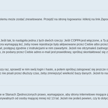
lemu może zostać zresetowane. Przejdź na stronę logowania i kliknij na link
Zapo
li tak, to nastąpiła jedna z tych dwóch rzeczy: Jeśli COPPA jest włączone, a Ty po
fora wymagają też, żeby nowe rejestracje były aktywowane przez Ciebie albo przez
mail, postępuj zgodnie z instrukcjami w nim zawartymi. Jeżeli nie otrzymałeś żadn
n, że podany przez Ciebie adres e-mail jest prawidłowy, spróbuj skontaktować się z
szy raz, sprawdź w nim swój login i hasło, a potem spróbuj zalogować się jeszcze r
nie pisali przez dłuższy czas, żeby zmniejszyć wielkość bazy danych. Jeżeli to na
ce w Stanach Zjednoczonych prawo, wymagajace, aby strony internetowe mogące pote
ywatnych od osoby mającej mniej niż 13 lat. Jeżeli nie jesteś pewien, czy to dot