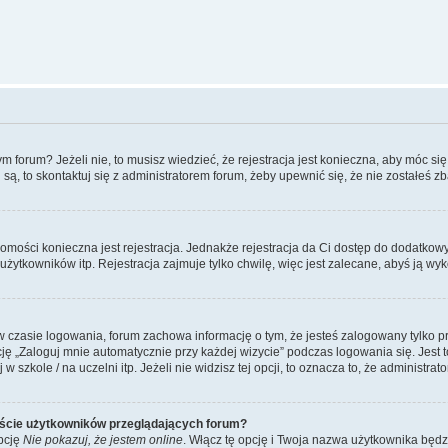
forum? Jeżeli nie, to musisz wiedzieć, że rejestracja jest konieczna, aby móc się 
 są, to skontaktuj się z administratorem forum, żeby upewnić się, że nie zostałeś
domości konieczna jest rejestracja. Jednakże rejestracja da Ci dostęp do dodatkow
żytkowników itp. Rejestracja zajmuje tylko chwilę, więc jest zalecane, abyś ją wyk
 czasie logowania, forum zachowa informację o tym, że jesteś zalogowany tylko p
 „Zaloguj mnie automatycznie przy każdej wizycie” podczas logowania się. Jest to
szkole / na uczelni itp. Jeżeli nie widzisz tej opcji, to oznacza to, że administrato
iście użytkowników przeglądających forum?
pcję
Nie pokazuj, że jestem online
. Włącz tę opcję i Twoja nazwa użytkownika będz