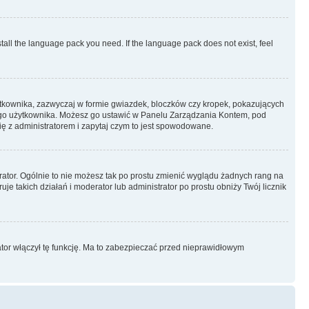
stall the language pack you need. If the language pack does not exist, feel
ytkownika, zazwyczaj w formie gwiazdek, bloczków czy kropek, pokazujących
ażdego użytkownika. Możesz go ustawić w Panelu Zarządzania Kontem, pod
ię z administratorem i zapytaj czym to jest spowodowane.
rator. Ogólnie to nie możesz tak po prostu zmienić wyglądu żadnych rang na
uje takich działań i moderator lub administrator po prostu obniży Twój licznik
ator włączył tę funkcję. Ma to zabezpieczać przed nieprawidłowym