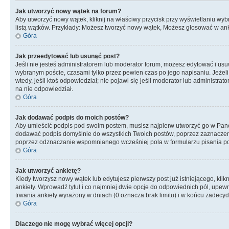
Jak utworzyć nowy wątek na forum?
Aby utworzyć nowy wątek, kliknij na właściwy przycisk przy wyświetlaniu wy
listą wątków. Przykłady: Możesz tworzyć nowy wątek, Możesz głosować w anki
Góra
Jak przeedytować lub usunąć post?
Jeśli nie jesteś administratorem lub moderator forum, możesz edytować i usuwa
wybranym poście, czasami tylko przez pewien czas po jego napisaniu. Jeżeli kt
wtedy, jeśli ktoś odpowiedział; nie pojawi się jeśli moderator lub administr
na nie odpowiedział.
Góra
Jak dodawać podpis do moich postów?
Aby umieścić podpis pod swoim postem, musisz najpierw utworzyć go w Pane
dodawać podpis domyślnie do wszystkich Twoich postów, poprzez zaznaczen
poprzez odznaczanie wspomnianego wcześniej pola w formularzu pisania po
Góra
Jak utworzyć ankietę?
Kiedy tworzysz nowy wątek lub edytujesz pierwszy post już istniejącego, klik
ankiety. Wprowadź tytuł i co najmniej dwie opcje do odpowiednich pól, upewni
trwania ankiety wyrażony w dniach (0 oznacza brak limitu) i w końcu zadec
Góra
Dlaczego nie mogę wybrać więcej opcji?