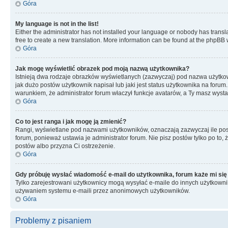
Góra
My language is not in the list!
Either the administrator has not installed your language or nobody has transla
free to create a new translation. More information can be found at the phpBB 
Góra
Jak mogę wyświetlić obrazek pod moją nazwą użytkownika?
Istnieją dwa rodzaje obrazków wyświetlanych (zazwyczaj) pod nazwa użytkow
jak dużo postów użytkownik napisał lub jaki jest status użytkownika na foru
warunkiem, że administrator forum właczył funkcje avatarów, a Ty masz wysta
Góra
Co to jest ranga i jak mogę ją zmienić?
Rangi, wyświetlane pod nazwami użytkowników, oznaczają zazwyczaj ile postó
forum, ponieważ ustawia je administrator forum. Nie pisz postów tylko po to, 
postów albo przyzna Ci ostrzeżenie.
Góra
Gdy próbuję wysłać wiadomość e-mail do użytkownika, forum każe mi się
Tylko zarejestrowani użytkownicy mogą wysyłać e-maile do innych użytkownikó
używaniem systemu e-maili przez anonimowych użytkowników.
Góra
Problemy z pisaniem