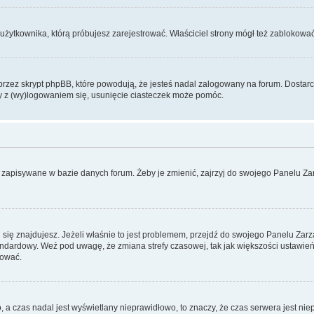
użytkownika, którą próbujesz zarejestrować. Właściciel strony mógł też zablokować 
zez skrypt phpBB, które powodują, że jesteś nadal zalogowany na forum. Dostarczaj
my z (wy)logowaniem się, usunięcie ciasteczek może pomóc.
 zapisywane w bazie danych forum. Żeby je zmienić, zajrzyj do swojego Panelu Zar
rej się znajdujesz. Jeżeli właśnie to jest problemem, przejdź do swojego Panelu Z
dardowy. Weź pod uwagę, że zmiana strefy czasowej, tak jak większości ustawień
rować.
o, a czas nadal jest wyświetlany nieprawidłowo, to znaczy, że czas serwera jest ni