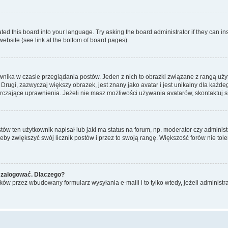
ted this board into your language. Try asking the board administrator if they can in
website (see link at the bottom of board pages).
nika w czasie przeglądania postów. Jeden z nich to obrazki związane z rangą uż
m. Drugi, zazwyczaj większy obrazek, jest znany jako avatar i jest unikalny dla k
rczające uprawnienia. Jeżeli nie masz możliwości używania avatarów, skontaktuj s
w ten użytkownik napisał lub jaki ma status na forum, np. moderator czy administ
żeby zwiększyć swój licznik postów i przez to swoją rangę. Większość forów nie toler
 zalogować. Dlaczego?
w przez wbudowany formularz wysyłania e-maili i to tylko wtedy, jeżeli administr