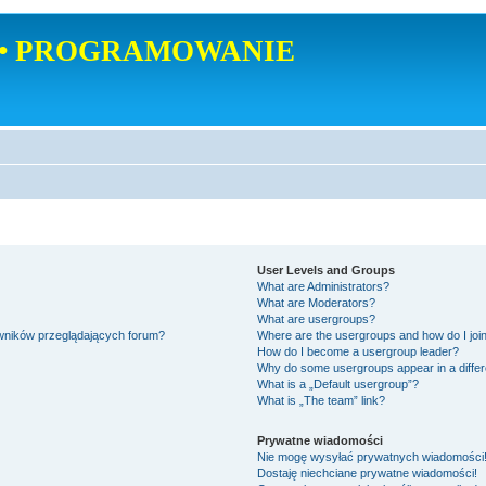
• PROGRAMOWANIE
User Levels and Groups
What are Administrators?
What are Moderators?
What are usergroups?
owników przeglądających forum?
Where are the usergroups and how do I joi
How do I become a usergroup leader?
Why do some usergroups appear in a differ
What is a „Default usergroup”?
What is „The team” link?
Prywatne wiadomości
Nie mogę wysyłać prywatnych wiadomości
Dostaję niechciane prywatne wiadomości!