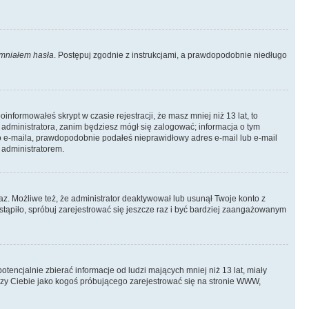
mniałem hasła
. Postępuj zgodnie z instrukcjami, a prawdopodobnie niedługo
informowałeś skrypt w czasie rejestracji, że masz mniej niż 13 lat, to
 administratora, zanim będziesz mógł się zalogować; informacja o tym
ego e-maila, prawdopodobnie podałeś nieprawidłowy adres e-mail lub e-mail
 administratorem.
az. Możliwe też, że administrator deaktywował lub usunął Twoje konto z
stąpiło, spróbuj zarejestrować się jeszcze raz i być bardziej zaangażowanym
ncjalnie zbierać informacje od ludzi mających mniej niż 13 lat, miały
yczy Ciebie jako kogoś próbującego zarejestrować się na stronie WWW,