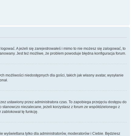
logować. A jeżeli się zarejestrowałeś i mimo to nie możesz się zalogować, to
 zbanowany. Jest też możliwe, że problem powoduje błędna konfiguracja forum.
ych możliwości niedostępnych dla gości, takich jak własny avatar, wysyłanie
onał.
rzez ustawiony przez administratora czas. To zapobiega przejęciu dostępu do
 stanowczo niezalecane, jeżeli korzystasz z forum ze współdzielonego z
r zablokował tę funkcję.
ie wyświetlana tylko dla administratorów, moderatorów i Ciebie. Będziesz