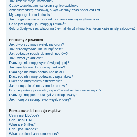
Jak zmienić moje ustawienia?
Czasy wyświetlane na forum są nieprawidłowe!
Zmieniłem strefę czasową, a wyświetlany czas nadal jest zły!
My language is not in the list!
Jak mogę wyświetlić obrazek pod moją nazwą użytkownika?
Co to jest ranga i jak mogę ją zmienić?
Gdy próbuję wysłać wiadomość e-mail do użytkownika, forum każe mi się zalogować
Problemy z pisaniem
Jak utworzyć nowy wątek na forum?
Jak przeedytować lub usunąć post?
Jak dodawać podpis do moich postów?
Jak utworzyć ankietę?
Dlaczego nie mogę wybrać więcej opcji?
Jak wyedytować lub usunąć ankietę?
Dlaczego nie mam dostępu do działu?
Dlaczego nie mogę dodawać załączników?
Dlaczego otrzymałem ostrzeżenie?
Jak mogę zgłosiś posty moderatorowi?
Do czego służy przycisk „Zapisz” w widoku tworzenia wątku?
Dlaczego mój post musi być zaakceptowany?
Jak mogę przesunąć swój wątek w górę?
Formatowanie i rodzaje wątków
Czym jest BBCode?
Can I use HTML?
What are Smilies?
Can I post images?
What are global announcements?