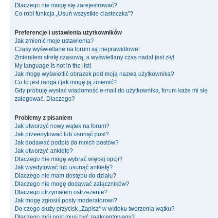
Dlaczego nie mogę się zarejestrować?
Co robi funkcja „Usuń wszystkie ciasteczka”?
Preferencje i ustawienia użytkowników
Jak zmienić moje ustawienia?
Czasy wyświetlane na forum są nieprawidłowe!
Zmieniłem strefę czasową, a wyświetlany czas nadal jest zły!
My language is not in the list!
Jak mogę wyświetlić obrazek pod moją nazwą użytkownika?
Co to jest ranga i jak mogę ją zmienić?
Gdy próbuję wysłać wiadomość e-mail do użytkownika, forum każe mi się
zalogować. Dlaczego?
Problemy z pisaniem
Jak utworzyć nowy wątek na forum?
Jak przeedytować lub usunąć post?
Jak dodawać podpis do moich postów?
Jak utworzyć ankietę?
Dlaczego nie mogę wybrać więcej opcji?
Jak wyedytować lub usunąć ankietę?
Dlaczego nie mam dostępu do działu?
Dlaczego nie mogę dodawać załączników?
Dlaczego otrzymałem ostrzeżenie?
Jak mogę zgłosiś posty moderatorowi?
Do czego służy przycisk „Zapisz” w widoku tworzenia wątku?
Dlaczego mój post musi być zaakceptowany?