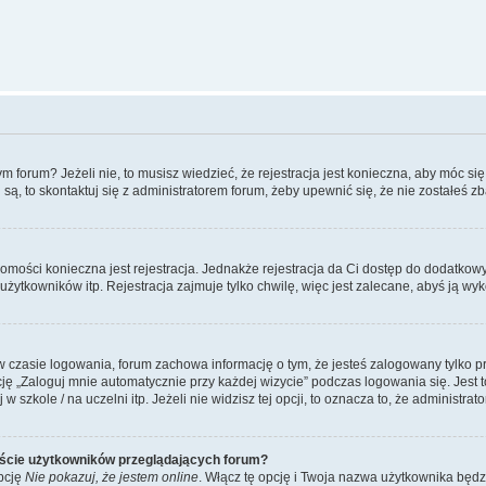
forum? Jeżeli nie, to musisz wiedzieć, że rejestracja jest konieczna, aby móc się 
 są, to skontaktuj się z administratorem forum, żeby upewnić się, że nie zostałeś
domości konieczna jest rejestracja. Jednakże rejestracja da Ci dostęp do dodatkow
żytkowników itp. Rejestracja zajmuje tylko chwilę, więc jest zalecane, abyś ją wyk
 czasie logowania, forum zachowa informację o tym, że jesteś zalogowany tylko p
 „Zaloguj mnie automatycznie przy każdej wizycie” podczas logowania się. Jest to
szkole / na uczelni itp. Jeżeli nie widzisz tej opcji, to oznacza to, że administrato
iście użytkowników przeglądających forum?
pcję
Nie pokazuj, że jestem online
. Włącz tę opcję i Twoja nazwa użytkownika będz