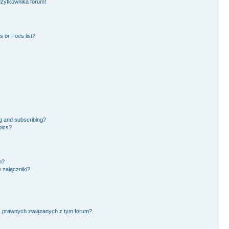
użytkownika forum!
 or Foes list?
g and subscribing?
pics?
m?
 załączniki?
ć prawnych związanych z tym forum?