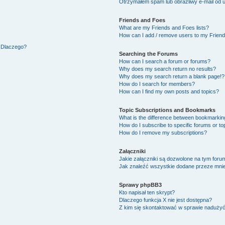
Otrzymałem spam lub obraźliwy e-mail od 
Friends and Foes
What are my Friends and Foes lists?
How can I add / remove users to my Friends
. Dlaczego?
Searching the Forums
How can I search a forum or forums?
Why does my search return no results?
Why does my search return a blank page!?
How do I search for members?
How can I find my own posts and topics?
Topic Subscriptions and Bookmarks
What is the difference between bookmarkin
How do I subscribe to specific forums or to
How do I remove my subscriptions?
Załączniki
Jakie załączniki są dozwolone na tym foru
Jak znaleźć wszystkie dodane przeze mnie
Sprawy phpBB3
Kto napisał ten skrypt?
Dlaczego funkcja X nie jest dostępna?
Z kim się skontaktować w sprawie naduży