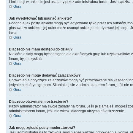
Limit opcji w ankiecie jest ustalany przez administratora forum. Jeśli sądzisz,
Góra
Jak wyedytować lub usunąć ankietę?
Podobnie jak posty, ankiety mogą być edytowane tylko przez ich autorów, mod
głosował w ankiecie, jej autor może usunąć ankietę lub edytować jej opcje. 
trwa.
Góra
Dlaczego nie mam dostępu do działu?
Niektóre działy mogą być dostępne dla określonych grup lub użytkowników. 
forum, by je uzyskać.
Góra
Dlaczego nie mogę dodawać załączników?
Uprawnienia dotyczące załączników mogą być przyznawane dla każdego forum,
jedynie niektórym grupom. Skontaktuj się z administratorem forum, jeśli nie 
Góra
Dlaczego otrzymałem ostrzeżenie?
Każdy administrator ma swoje zasady na forum. Jeśli je złamałeś, mogłeś zos
administratorem forum, jeśli nie wiesz, dlaczego otrzymałeś ostrzeżenie.
Góra
Jak mogę zgłosiś posty moderatorowi?
Jeśli administrator na to zezwolił, powinieneś widzieć odpowiednią ikonkę, o