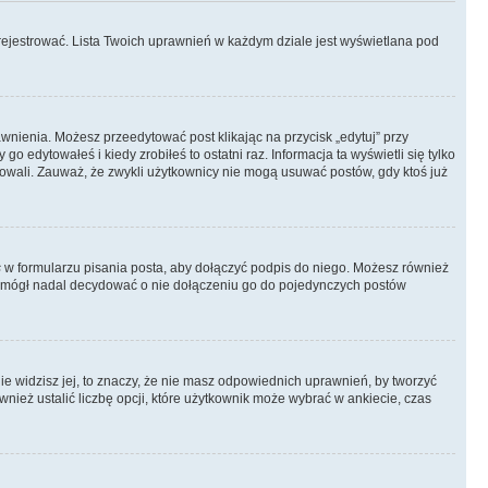
rejestrować. Lista Twoich uprawnień w każdym dziale jest wyświetlana pod
rawnienia. Możesz przeedytować post klikając na przycisk „edytuj” przy
 edytowałeś i kiedy zrobiłeś to ostatni raz. Informacja ta wyświetli się tylko
ytowali. Zauważ, że zwykli użytkownicy nie mogą usuwać postów, gdy ktoś już
s
w formularzu pisania posta, aby dołączyć podpis do niego. Możesz również
 mógł nadal decydować o nie dołączeniu go do pojedynczych postów
nie widzisz jej, to znaczy, że nie masz odpowiednich uprawnień, by tworzyć
wnież ustalić liczbę opcji, które użytkownik może wybrać w ankiecie, czas