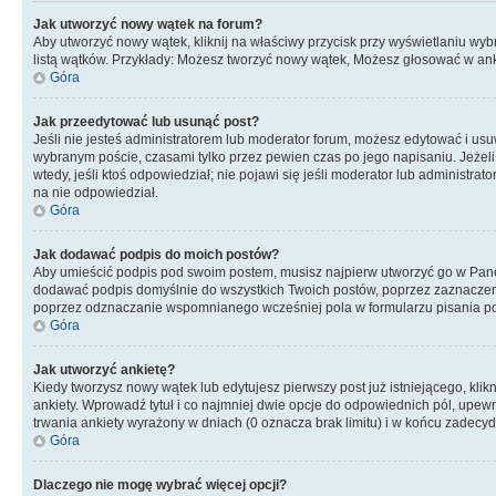
Jak utworzyć nowy wątek na forum?
Aby utworzyć nowy wątek, kliknij na właściwy przycisk przy wyświetlaniu wy
listą wątków. Przykłady: Możesz tworzyć nowy wątek, Możesz głosować w anki
Góra
Jak przeedytować lub usunąć post?
Jeśli nie jesteś administratorem lub moderator forum, możesz edytować i usuwa
wybranym poście, czasami tylko przez pewien czas po jego napisaniu. Jeżeli kt
wtedy, jeśli ktoś odpowiedział; nie pojawi się jeśli moderator lub administr
na nie odpowiedział.
Góra
Jak dodawać podpis do moich postów?
Aby umieścić podpis pod swoim postem, musisz najpierw utworzyć go w Pane
dodawać podpis domyślnie do wszystkich Twoich postów, poprzez zaznaczen
poprzez odznaczanie wspomnianego wcześniej pola w formularzu pisania po
Góra
Jak utworzyć ankietę?
Kiedy tworzysz nowy wątek lub edytujesz pierwszy post już istniejącego, klik
ankiety. Wprowadź tytuł i co najmniej dwie opcje do odpowiednich pól, upewni
trwania ankiety wyrażony w dniach (0 oznacza brak limitu) i w końcu zadec
Góra
Dlaczego nie mogę wybrać więcej opcji?