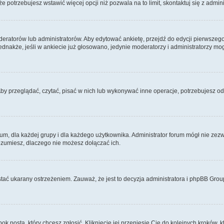
 że potrzebujesz wstawić więcej opcji niż pozwala na to limit, skontaktuj się z admin
eratorów lub administratorów. Aby edytować ankietę, przejdź do edycji pierwszego 
Jednakże, jeśli w ankiecie już głosowano, jedynie moderatorzy i administratorzy m
Aby przeglądać, czytać, pisać w nich lub wykonywać inne operacje, potrzebujesz 
 dla każdej grupy i dla każdego użytkownika. Administrator forum mógł nie zezwo
rozumiesz, dlaczego nie możesz dołączać ich.
tać ukarany ostrzeżeniem. Zauważ, że jest to decyzja administratora i phpBB Grou
bok posta, który chcesz zgłosić. Kliknięcie jej przeniesie Cię do kolejnych kroków