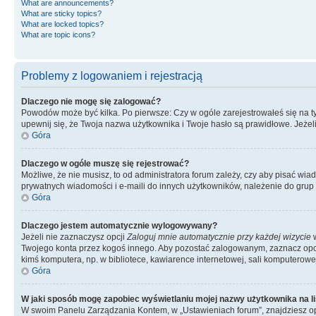
What are announcements?
What are sticky topics?
What are locked topics?
What are topic icons?
Problemy z logowaniem i rejestracją
Dlaczego nie mogę się zalogować?
Powodów może być kilka. Po pierwsze: Czy w ogóle zarejestrowałeś się na tym 
upewnij się, że Twoja nazwa użytkownika i Twoje hasło są prawidłowe. Jeżeli
Góra
Dlaczego w ogóle muszę się rejestrować?
Możliwe, że nie musisz, to od administratora forum zależy, czy aby pisać wia
prywatnych wiadomości i e-maili do innych użytkowników, należenie do grup u
Góra
Dlaczego jestem automatycznie wylogowywany?
Jeżeli nie zaznaczysz opcji
Zaloguj mnie automatycznie przy każdej wizycie
w
Twojego konta przez kogoś innego. Aby pozostać zalogowanym, zaznacz opcję
kimś komputera, np. w bibliotece, kawiarence internetowej, sali komputerowej w 
Góra
W jaki sposób mogę zapobiec wyświetlaniu mojej nazwy użytkownika na l
W swoim Panelu Zarządzania Kontem, w „Ustawieniach forum”, znajdziesz o