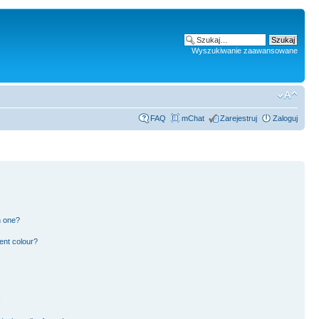
Wyszukiwanie zaawansowane
FAQ
mChat
Zarejestruj
Zaloguj
n one?
ent colour?
!