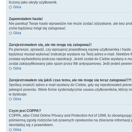
liczony jako ukryty użytkownik.
Góra
Zapomniałem hasła!
Nie panikuj! Twoje hasło wprawdzie nie może zostać odzyskane, ale bez prob
znów będziesz mógł się zalogować.
Góra
Zarejestrowałem się, ale nie mogę się zalogować!
Po pierwsze, sprawdź, czy wpisujesz prawidłową nazwę użytkownika i hasło. Jeś
będziesz musiał wykonać instrukcje wysłane na Twój adres e-mail. Niektóre 
została wyświetlona podczas rejestracji. Jeżeli został do Ciebie wysłany e-
został zaklasyfikowany jako spam przez filtr antyspamowy. Jeśli jesteś pewie
Góra
Zarejestrowałem się jakiś czas temu, ale nie mogę się teraz zalogować!?!
Spróbuj znaleźć adres e-mail wysłany do Ciebie, gdy się rejestrowałeś pierw
jakiegoś powodu. Wiele forów systematycznie usuwa użytkowników, którzy nic 
w dyskusje.
Góra
Czym jest COPPA?
COPPA, albo Child Online Privacy and Protection Act of 1998, to obowiązują
piśmienną zgodę rodziców lub prawnych opiekunów na zbieranie informacji pr
skontaktuj się z prawnikiem.
Góra