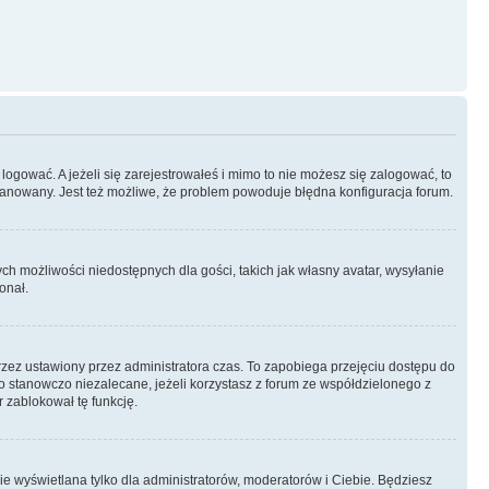
logować. A jeżeli się zarejestrowałeś i mimo to nie możesz się zalogować, to
 zbanowany. Jest też możliwe, że problem powoduje błędna konfiguracja forum.
ych możliwości niedostępnych dla gości, takich jak własny avatar, wysyłanie
onał.
rzez ustawiony przez administratora czas. To zapobiega przejęciu dostępu do
 stanowczo niezalecane, jeżeli korzystasz z forum ze współdzielonego z
r zablokował tę funkcję.
ie wyświetlana tylko dla administratorów, moderatorów i Ciebie. Będziesz