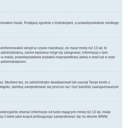
mniałem hasła
. Postępuj zgodnie z instrukcjami, a prawdopodobnie niedługo
informowałeś skrypt w czasie rejestracji, że masz mniej niż 13 lat, to
 administratora, zanim będziesz mógł się zalogować; informacja o tym
ego e-maila, prawdopodobnie podałeś nieprawidłowy adres e-mail lub e-mail
 administratorem.
az. Możliwe też, że administrator deaktywował lub usunął Twoje konto z
stąpiło, spróbuj zarejestrować się jeszcze raz i być bardziej zaangażowanym
ncjalnie zbierać informacje od ludzi mających mniej niż 13 lat, miały
yczy Ciebie jako kogoś próbującego zarejestrować się na stronie WWW,