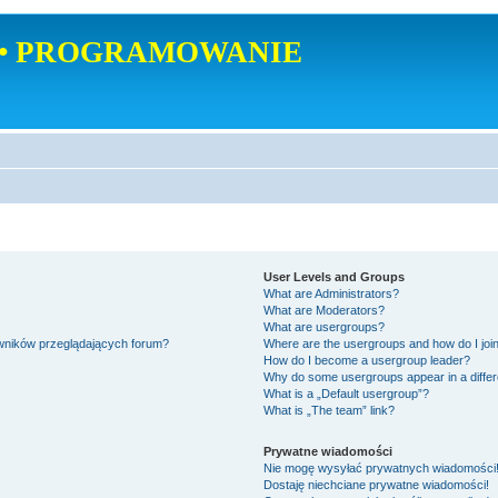
• PROGRAMOWANIE
User Levels and Groups
What are Administrators?
What are Moderators?
What are usergroups?
owników przeglądających forum?
Where are the usergroups and how do I joi
How do I become a usergroup leader?
Why do some usergroups appear in a differ
What is a „Default usergroup”?
What is „The team” link?
Prywatne wiadomości
Nie mogę wysyłać prywatnych wiadomości
Dostaję niechciane prywatne wiadomości!