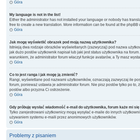
Góra
My language is not in the list!
Either the administrator has not installed your language or nobody has transla
free to create a new translation. More information can be found at the phpBB 
Góra
Jak mogę wyświetlić obrazek pod moją nazwą użytkownika?
Istnieją dwa rodzaje obrazków wyświetlanych (zazwyczaj) pod nazwa użytkow
jak dużo postów użytkownik napisał lub jaki jest status użytkownika na foru
warunkiem, że administrator forum właczył funkcje avatarów, a Ty masz wysta
Góra
Co to jest ranga i jak mogę ją zmienić?
Rangi, wyświetlane pod nazwami użytkowników, oznaczają zazwyczaj ile postó
forum, ponieważ ustawia je administrator forum. Nie pisz postów tylko po to, 
postów albo przyzna Ci ostrzeżenie.
Góra
Gdy próbuję wysłać wiadomość e-mail do użytkownika, forum każe mi się
Tylko zarejestrowani użytkownicy mogą wysyłać e-maile do innych użytkownikó
używaniem systemu e-maili przez anonimowych użytkowników.
Góra
Problemy z pisaniem