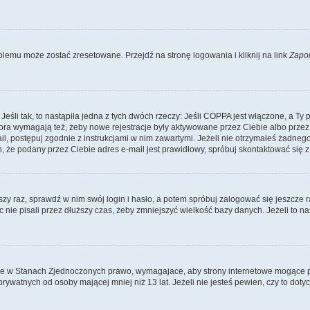
lemu może zostać zresetowane. Przejdź na stronę logowania i kliknij na link
Zapo
li tak, to nastąpiła jedna z tych dwóch rzeczy: Jeśli COPPA jest włączone, a Ty po
fora wymagają też, żeby nowe rejestracje były aktywowane przez Ciebie albo przez
mail, postępuj zgodnie z instrukcjami w nim zawartymi. Jeżeli nie otrzymałeś żadn
n, że podany przez Ciebie adres e-mail jest prawidłowy, spróbuj skontaktować się z
szy raz, sprawdź w nim swój login i hasło, a potem spróbuj zalogować się jeszcze r
nie pisali przez dłuższy czas, żeby zmniejszyć wielkość bazy danych. Jeżeli to na
ce w Stanach Zjednoczonych prawo, wymagajace, aby strony internetowe mogące pote
ywatnych od osoby mającej mniej niż 13 lat. Jeżeli nie jesteś pewien, czy to dot