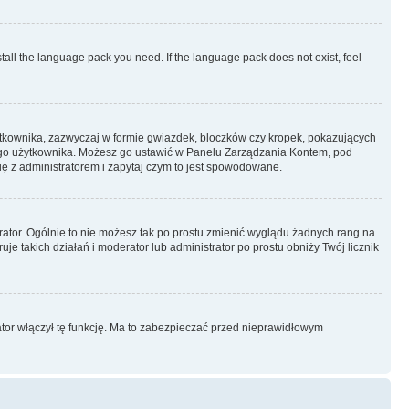
stall the language pack you need. If the language pack does not exist, feel
ytkownika, zazwyczaj w formie gwiazdek, bloczków czy kropek, pokazujących
ażdego użytkownika. Możesz go ustawić w Panelu Zarządzania Kontem, pod
ię z administratorem i zapytaj czym to jest spowodowane.
rator. Ogólnie to nie możesz tak po prostu zmienić wyglądu żadnych rang na
uje takich działań i moderator lub administrator po prostu obniży Twój licznik
ator włączył tę funkcję. Ma to zabezpieczać przed nieprawidłowym