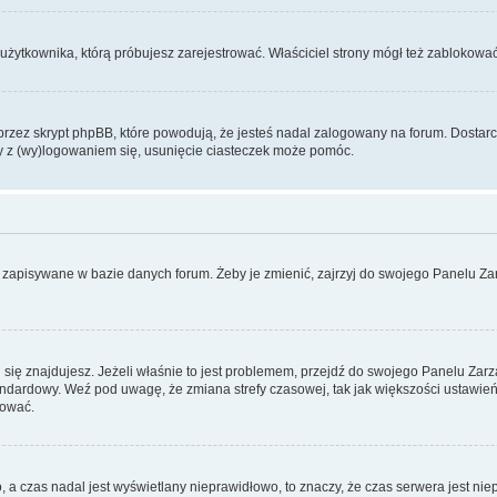
użytkownika, którą próbujesz zarejestrować. Właściciel strony mógł też zablokować 
zez skrypt phpBB, które powodują, że jesteś nadal zalogowany na forum. Dostarczaj
my z (wy)logowaniem się, usunięcie ciasteczek może pomóc.
 zapisywane w bazie danych forum. Żeby je zmienić, zajrzyj do swojego Panelu Zar
rej się znajdujesz. Jeżeli właśnie to jest problemem, przejdź do swojego Panelu Z
dardowy. Weź pod uwagę, że zmiana strefy czasowej, tak jak większości ustawień
rować.
o, a czas nadal jest wyświetlany nieprawidłowo, to znaczy, że czas serwera jest ni