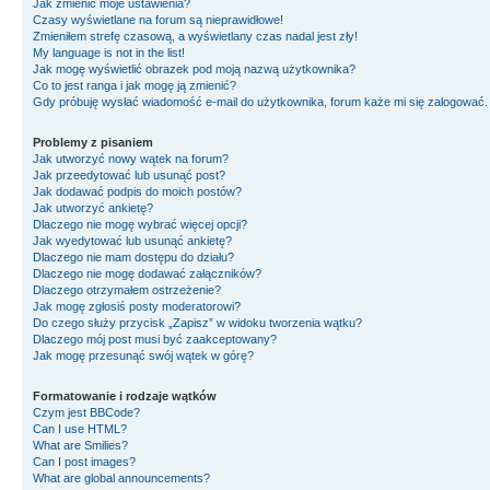
Jak zmienić moje ustawienia?
Czasy wyświetlane na forum są nieprawidłowe!
Zmieniłem strefę czasową, a wyświetlany czas nadal jest zły!
My language is not in the list!
Jak mogę wyświetlić obrazek pod moją nazwą użytkownika?
Co to jest ranga i jak mogę ją zmienić?
Gdy próbuję wysłać wiadomość e-mail do użytkownika, forum każe mi się zalogować
Problemy z pisaniem
Jak utworzyć nowy wątek na forum?
Jak przeedytować lub usunąć post?
Jak dodawać podpis do moich postów?
Jak utworzyć ankietę?
Dlaczego nie mogę wybrać więcej opcji?
Jak wyedytować lub usunąć ankietę?
Dlaczego nie mam dostępu do działu?
Dlaczego nie mogę dodawać załączników?
Dlaczego otrzymałem ostrzeżenie?
Jak mogę zgłosiś posty moderatorowi?
Do czego służy przycisk „Zapisz” w widoku tworzenia wątku?
Dlaczego mój post musi być zaakceptowany?
Jak mogę przesunąć swój wątek w górę?
Formatowanie i rodzaje wątków
Czym jest BBCode?
Can I use HTML?
What are Smilies?
Can I post images?
What are global announcements?