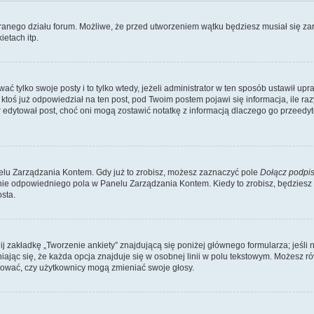
branego działu forum. Możliwe, że przed utworzeniem wątku będziesz musiał się za
etach itp.
ć tylko swoje posty i to tylko wtedy, jeżeli administrator w ten sposób ustawił up
oś już odpowiedział na ten post, pod Twoim postem pojawi się informacja, ile razy go
ator edytował post, choć oni mogą zostawić notatkę z informacją dlaczego go przeed
lu Zarządzania Kontem. Gdy już to zrobisz, możesz zaznaczyć pole
Dołącz podpi
ie odpowiedniego pola w Panelu Zarządzania Kontem. Kiedy to zrobisz, będziesz
sta.
nij zakładkę „Tworzenie ankiety” znajdującą się poniżej głównego formularza; jeśli 
ając się, że każda opcja znajduje się w osobnej linii w polu tekstowym. Możesz ró
ydować, czy użytkownicy mogą zmieniać swoje głosy.