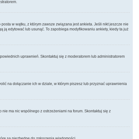
istratorem.
posta w wątku, z którym zawsze związana jest ankieta. Jeśli nikt jeszcze nie
ogą ją edytować lub usunąć. To zapobiega modyfikowaniu ankiety, kiedy ta już
odpowiednich uprawnień. Skontaktuj się z moderatorem lub administratorem
lić na dołączanie ich w dziale, w którym piszesz lub przyznać uprawnienia
p nie ma nic wspólnego z ostrzeżeniami na forum. Skontaktuj się z
, które są niezbędne do zgłoszenia wiadomości.