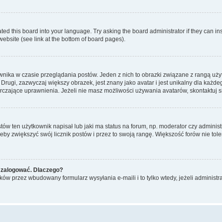
ted this board into your language. Try asking the board administrator if they can in
website (see link at the bottom of board pages).
nika w czasie przeglądania postów. Jeden z nich to obrazki związane z rangą uż
m. Drugi, zazwyczaj większy obrazek, jest znany jako avatar i jest unikalny dla k
rczające uprawnienia. Jeżeli nie masz możliwości używania avatarów, skontaktuj s
w ten użytkownik napisał lub jaki ma status na forum, np. moderator czy administ
żeby zwiększyć swój licznik postów i przez to swoją rangę. Większość forów nie toler
 zalogować. Dlaczego?
w przez wbudowany formularz wysyłania e-maili i to tylko wtedy, jeżeli administr