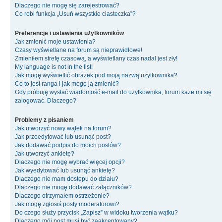
Dlaczego nie mogę się zarejestrować?
Co robi funkcja „Usuń wszystkie ciasteczka”?
Preferencje i ustawienia użytkowników
Jak zmienić moje ustawienia?
Czasy wyświetlane na forum są nieprawidłowe!
Zmieniłem strefę czasową, a wyświetlany czas nadal jest zły!
My language is not in the list!
Jak mogę wyświetlić obrazek pod moją nazwą użytkownika?
Co to jest ranga i jak mogę ją zmienić?
Gdy próbuję wysłać wiadomość e-mail do użytkownika, forum każe mi się
zalogować. Dlaczego?
Problemy z pisaniem
Jak utworzyć nowy wątek na forum?
Jak przeedytować lub usunąć post?
Jak dodawać podpis do moich postów?
Jak utworzyć ankietę?
Dlaczego nie mogę wybrać więcej opcji?
Jak wyedytować lub usunąć ankietę?
Dlaczego nie mam dostępu do działu?
Dlaczego nie mogę dodawać załączników?
Dlaczego otrzymałem ostrzeżenie?
Jak mogę zgłosiś posty moderatorowi?
Do czego służy przycisk „Zapisz” w widoku tworzenia wątku?
Dlaczego mój post musi być zaakceptowany?