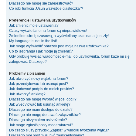
Dlaczego nie mogę się zarejestrować?
Co robi funkcja „Usuń wszystkie ciasteczka”?
Preferencje i ustawienia użytkowników
Jak zmienić moje ustawienia?
Czasy wyświetlane na forum są nieprawidłowe!
Zmieniłem strefę czasową, a wyświetlany czas nadal jest zły!
My language is not in the list!
Jak mogę wyświetlić obrazek pod moją nazwą użytkownika?
Co to jest ranga i jak mogę ją zmienić?
Gdy próbuję wysłać wiadomość e-mail do użytkownika, forum każe mi się
zalogować. Dlaczego?
Problemy z pisaniem
Jak utworzyć nowy wątek na forum?
Jak przeedytować lub usunąć post?
Jak dodawać podpis do moich postów?
Jak utworzyć ankietę?
Dlaczego nie mogę wybrać więcej opcji?
Jak wyedytować lub usunąć ankietę?
Dlaczego nie mam dostępu do działu?
Dlaczego nie mogę dodawać załączników?
Dlaczego otrzymałem ostrzeżenie?
Jak mogę zgłosiś posty moderatorowi?
Do czego służy przycisk „Zapisz” w widoku tworzenia wątku?
Dlaczego mój post musi być zaakceptowany?