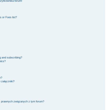
użytkownika forum!
 or Foes list?
g and subscribing?
pics?
m?
 załączniki?
ć prawnych związanych z tym forum?