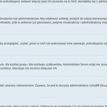
 że potrzebujesz wstawić więcej opcji niż pozwala na to limit, skontaktuj się z admin
eratorów lub administratorów. Aby edytować ankietę, przejdź do edycji pierwszego 
Jednakże, jeśli w ankiecie już głosowano, jedynie moderatorzy i administratorzy m
Aby przeglądać, czytać, pisać w nich lub wykonywać inne operacje, potrzebujesz 
 dla każdej grupy i dla każdego użytkownika. Administrator forum mógł nie zezwo
rozumiesz, dlaczego nie możesz dołączać ich.
tać ukarany ostrzeżeniem. Zauważ, że jest to decyzja administratora i phpBB Grou
bok posta, który chcesz zgłosić. Kliknięcie jej przeniesie Cię do kolejnych kroków