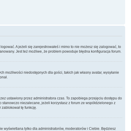
logować. A jeżeli się zarejestrowałeś i mimo to nie możesz się zalogować, to
 zbanowany. Jest też możliwe, że problem powoduje błędna konfiguracja forum.
ych możliwości niedostępnych dla gości, takich jak własny avatar, wysyłanie
onał.
rzez ustawiony przez administratora czas. To zapobiega przejęciu dostępu do
 stanowczo niezalecane, jeżeli korzystasz z forum ze współdzielonego z
r zablokował tę funkcję.
ie wyświetlana tylko dla administratorów, moderatorów i Ciebie. Będziesz