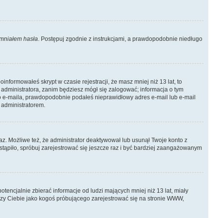
mniałem hasła
. Postępuj zgodnie z instrukcjami, a prawdopodobnie niedługo
informowałeś skrypt w czasie rejestracji, że masz mniej niż 13 lat, to
 administratora, zanim będziesz mógł się zalogować; informacja o tym
ego e-maila, prawdopodobnie podałeś nieprawidłowy adres e-mail lub e-mail
 administratorem.
az. Możliwe też, że administrator deaktywował lub usunął Twoje konto z
stąpiło, spróbuj zarejestrować się jeszcze raz i być bardziej zaangażowanym
ncjalnie zbierać informacje od ludzi mających mniej niż 13 lat, miały
yczy Ciebie jako kogoś próbującego zarejestrować się na stronie WWW,