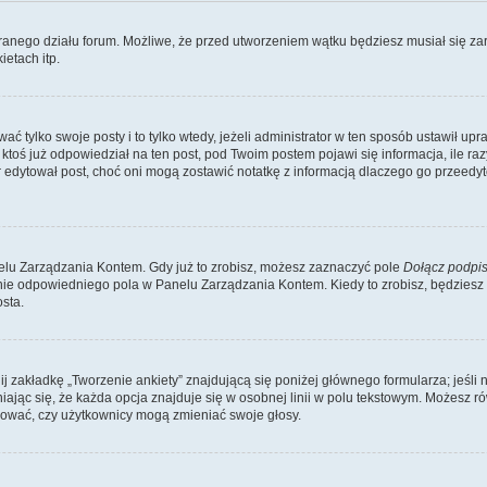
branego działu forum. Możliwe, że przed utworzeniem wątku będziesz musiał się za
etach itp.
ć tylko swoje posty i to tylko wtedy, jeżeli administrator w ten sposób ustawił up
oś już odpowiedział na ten post, pod Twoim postem pojawi się informacja, ile razy go
ator edytował post, choć oni mogą zostawić notatkę z informacją dlaczego go przeed
lu Zarządzania Kontem. Gdy już to zrobisz, możesz zaznaczyć pole
Dołącz podpi
ie odpowiedniego pola w Panelu Zarządzania Kontem. Kiedy to zrobisz, będziesz
sta.
nij zakładkę „Tworzenie ankiety” znajdującą się poniżej głównego formularza; jeśli 
ając się, że każda opcja znajduje się w osobnej linii w polu tekstowym. Możesz ró
ydować, czy użytkownicy mogą zmieniać swoje głosy.