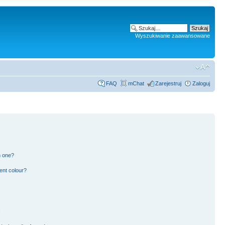
Wyszukiwanie zaawansowane
FAQ
mChat
Zarejestruj
Zaloguj
n one?
ent colour?
!