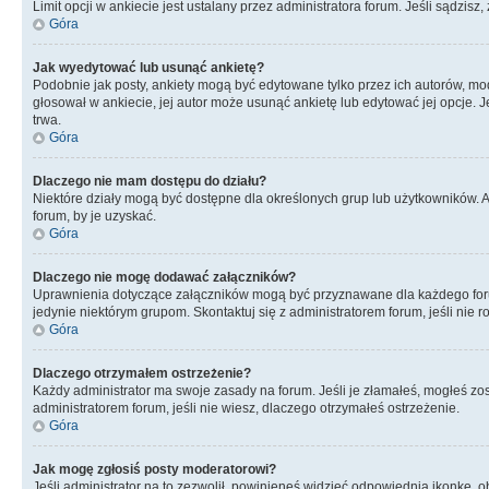
Limit opcji w ankiecie jest ustalany przez administratora forum. Jeśli sądzisz,
Góra
Jak wyedytować lub usunąć ankietę?
Podobnie jak posty, ankiety mogą być edytowane tylko przez ich autorów, mod
głosował w ankiecie, jej autor może usunąć ankietę lub edytować jej opcje. 
trwa.
Góra
Dlaczego nie mam dostępu do działu?
Niektóre działy mogą być dostępne dla określonych grup lub użytkowników. 
forum, by je uzyskać.
Góra
Dlaczego nie mogę dodawać załączników?
Uprawnienia dotyczące załączników mogą być przyznawane dla każdego forum,
jedynie niektórym grupom. Skontaktuj się z administratorem forum, jeśli nie 
Góra
Dlaczego otrzymałem ostrzeżenie?
Każdy administrator ma swoje zasady na forum. Jeśli je złamałeś, mogłeś zos
administratorem forum, jeśli nie wiesz, dlaczego otrzymałeś ostrzeżenie.
Góra
Jak mogę zgłosiś posty moderatorowi?
Jeśli administrator na to zezwolił, powinieneś widzieć odpowiednią ikonkę, o