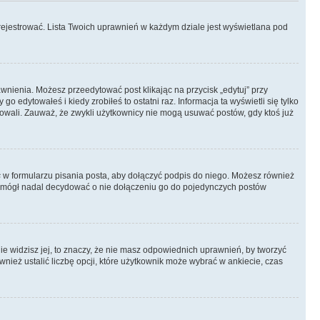
rejestrować. Lista Twoich uprawnień w każdym dziale jest wyświetlana pod
rawnienia. Możesz przeedytować post klikając na przycisk „edytuj” przy
 edytowałeś i kiedy zrobiłeś to ostatni raz. Informacja ta wyświetli się tylko
ytowali. Zauważ, że zwykli użytkownicy nie mogą usuwać postów, gdy ktoś już
s
w formularzu pisania posta, aby dołączyć podpis do niego. Możesz również
 mógł nadal decydować o nie dołączeniu go do pojedynczych postów
nie widzisz jej, to znaczy, że nie masz odpowiednich uprawnień, by tworzyć
wnież ustalić liczbę opcji, które użytkownik może wybrać w ankiecie, czas