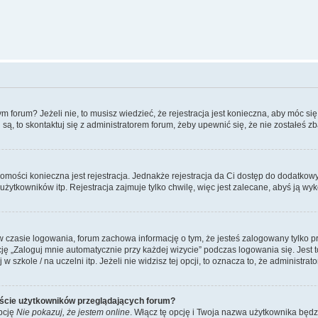
forum? Jeżeli nie, to musisz wiedzieć, że rejestracja jest konieczna, aby móc się 
 są, to skontaktuj się z administratorem forum, żeby upewnić się, że nie zostałeś
domości konieczna jest rejestracja. Jednakże rejestracja da Ci dostęp do dodatkow
żytkowników itp. Rejestracja zajmuje tylko chwilę, więc jest zalecane, abyś ją wyk
 czasie logowania, forum zachowa informację o tym, że jesteś zalogowany tylko p
 „Zaloguj mnie automatycznie przy każdej wizycie” podczas logowania się. Jest to
szkole / na uczelni itp. Jeżeli nie widzisz tej opcji, to oznacza to, że administrato
iście użytkowników przeglądających forum?
pcję
Nie pokazuj, że jestem online
. Włącz tę opcję i Twoja nazwa użytkownika będz