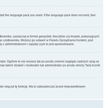
stall the language pack you need. If the language pack does not exist, feel
ytkownika, zazwyczaj w formie gwiazdek, bloczków czy kropek, pokazujących
ażdego użytkownika. Możesz go ustawić w Panelu Zarządzania Kontem, pod
ię z administratorem i zapytaj czym to jest spowodowane.
rator. Ogólnie to nie możesz tak po prostu zmienić wyglądu żadnych rang na
uje takich działań i moderator lub administrator po prostu obniży Twój licznik
ator włączył tę funkcję. Ma to zabezpieczać przed nieprawidłowym