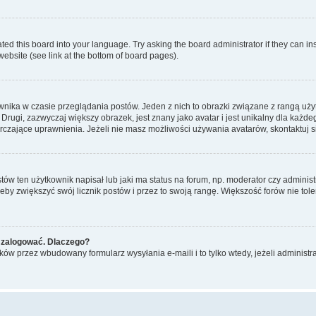
ted this board into your language. Try asking the board administrator if they can in
website (see link at the bottom of board pages).
nika w czasie przeglądania postów. Jeden z nich to obrazki związane z rangą uż
m. Drugi, zazwyczaj większy obrazek, jest znany jako avatar i jest unikalny dla k
rczające uprawnienia. Jeżeli nie masz możliwości używania avatarów, skontaktuj s
w ten użytkownik napisał lub jaki ma status na forum, np. moderator czy administ
żeby zwiększyć swój licznik postów i przez to swoją rangę. Większość forów nie toler
 zalogować. Dlaczego?
w przez wbudowany formularz wysyłania e-maili i to tylko wtedy, jeżeli administr