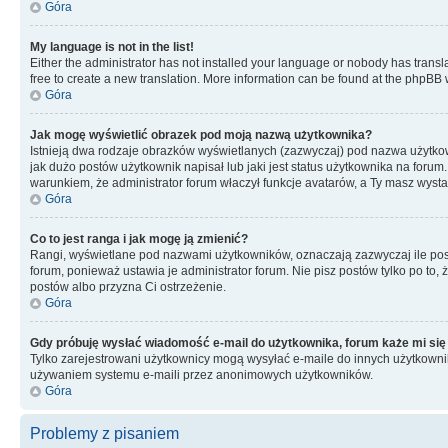
Góra
My language is not in the list!
Either the administrator has not installed your language or nobody has transla
free to create a new translation. More information can be found at the phpBB 
Góra
Jak mogę wyświetlić obrazek pod moją nazwą użytkownika?
Istnieją dwa rodzaje obrazków wyświetlanych (zazwyczaj) pod nazwa użytkow
jak dużo postów użytkownik napisał lub jaki jest status użytkownika na foru
warunkiem, że administrator forum właczył funkcje avatarów, a Ty masz wysta
Góra
Co to jest ranga i jak mogę ją zmienić?
Rangi, wyświetlane pod nazwami użytkowników, oznaczają zazwyczaj ile postó
forum, ponieważ ustawia je administrator forum. Nie pisz postów tylko po to, 
postów albo przyzna Ci ostrzeżenie.
Góra
Gdy próbuję wysłać wiadomość e-mail do użytkownika, forum każe mi się
Tylko zarejestrowani użytkownicy mogą wysyłać e-maile do innych użytkownikó
używaniem systemu e-maili przez anonimowych użytkowników.
Góra
Problemy z pisaniem