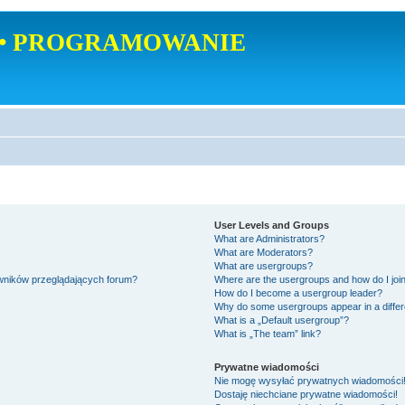
• PROGRAMOWANIE
User Levels and Groups
What are Administrators?
What are Moderators?
What are usergroups?
owników przeglądających forum?
Where are the usergroups and how do I joi
How do I become a usergroup leader?
Why do some usergroups appear in a differ
What is a „Default usergroup”?
What is „The team” link?
Prywatne wiadomości
Nie mogę wysyłać prywatnych wiadomości
Dostaję niechciane prywatne wiadomości!