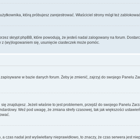
użytkownika, którą próbujesz zarejestrować. Właściciel strony mógł też zablokować 
zez skrypt phpBB, które powodują, że jesteś nadal zalogowany na forum. Dostarczaj
my z (wy)logowaniem się, usunięcie ciasteczek może pomóc.
 zapisywane w bazie danych forum. Żeby je zmienić, zajrzyj do swojego Panelu Zar
rej się znajdujesz. Jeżeli właśnie to jest problemem, przejdź do swojego Panelu Z
dardowy. Weź pod uwagę, że zmiana strefy czasowej, tak jak większości ustawień
rować.
o, a czas nadal jest wyświetlany nieprawidłowo, to znaczy, że czas serwera jest ni