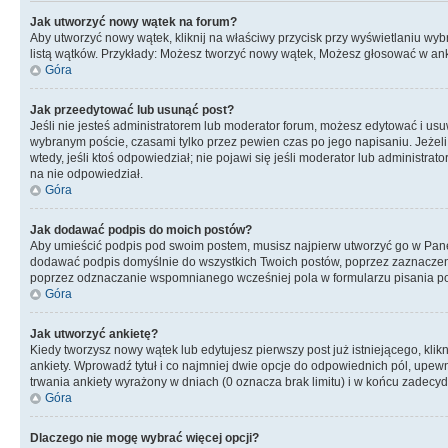
Jak utworzyć nowy wątek na forum?
Aby utworzyć nowy wątek, kliknij na właściwy przycisk przy wyświetlaniu wy
listą wątków. Przykłady: Możesz tworzyć nowy wątek, Możesz głosować w anki
Góra
Jak przeedytować lub usunąć post?
Jeśli nie jesteś administratorem lub moderator forum, możesz edytować i usuwa
wybranym poście, czasami tylko przez pewien czas po jego napisaniu. Jeżeli kt
wtedy, jeśli ktoś odpowiedział; nie pojawi się jeśli moderator lub administr
na nie odpowiedział.
Góra
Jak dodawać podpis do moich postów?
Aby umieścić podpis pod swoim postem, musisz najpierw utworzyć go w Pane
dodawać podpis domyślnie do wszystkich Twoich postów, poprzez zaznaczen
poprzez odznaczanie wspomnianego wcześniej pola w formularzu pisania po
Góra
Jak utworzyć ankietę?
Kiedy tworzysz nowy wątek lub edytujesz pierwszy post już istniejącego, klik
ankiety. Wprowadź tytuł i co najmniej dwie opcje do odpowiednich pól, upewni
trwania ankiety wyrażony w dniach (0 oznacza brak limitu) i w końcu zadec
Góra
Dlaczego nie mogę wybrać więcej opcji?