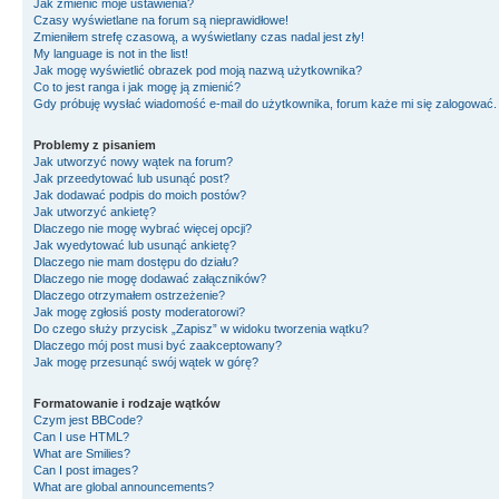
Jak zmienić moje ustawienia?
Czasy wyświetlane na forum są nieprawidłowe!
Zmieniłem strefę czasową, a wyświetlany czas nadal jest zły!
My language is not in the list!
Jak mogę wyświetlić obrazek pod moją nazwą użytkownika?
Co to jest ranga i jak mogę ją zmienić?
Gdy próbuję wysłać wiadomość e-mail do użytkownika, forum każe mi się zalogować
Problemy z pisaniem
Jak utworzyć nowy wątek na forum?
Jak przeedytować lub usunąć post?
Jak dodawać podpis do moich postów?
Jak utworzyć ankietę?
Dlaczego nie mogę wybrać więcej opcji?
Jak wyedytować lub usunąć ankietę?
Dlaczego nie mam dostępu do działu?
Dlaczego nie mogę dodawać załączników?
Dlaczego otrzymałem ostrzeżenie?
Jak mogę zgłosiś posty moderatorowi?
Do czego służy przycisk „Zapisz” w widoku tworzenia wątku?
Dlaczego mój post musi być zaakceptowany?
Jak mogę przesunąć swój wątek w górę?
Formatowanie i rodzaje wątków
Czym jest BBCode?
Can I use HTML?
What are Smilies?
Can I post images?
What are global announcements?