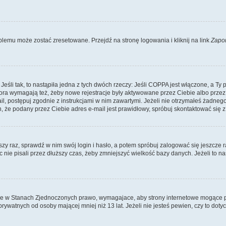
lemu może zostać zresetowane. Przejdź na stronę logowania i kliknij na link
Zapo
li tak, to nastąpiła jedna z tych dwóch rzeczy: Jeśli COPPA jest włączone, a Ty po
fora wymagają też, żeby nowe rejestracje były aktywowane przez Ciebie albo przez
mail, postępuj zgodnie z instrukcjami w nim zawartymi. Jeżeli nie otrzymałeś żadn
n, że podany przez Ciebie adres e-mail jest prawidłowy, spróbuj skontaktować się z
szy raz, sprawdź w nim swój login i hasło, a potem spróbuj zalogować się jeszcze r
nie pisali przez dłuższy czas, żeby zmniejszyć wielkość bazy danych. Jeżeli to na
ce w Stanach Zjednoczonych prawo, wymagajace, aby strony internetowe mogące pote
ywatnych od osoby mającej mniej niż 13 lat. Jeżeli nie jesteś pewien, czy to dot