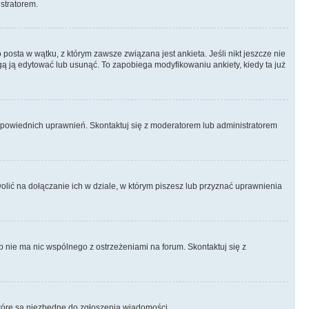
istratorem.
posta w wątku, z którym zawsze związana jest ankieta. Jeśli nikt jeszcze nie
ogą ją edytować lub usunąć. To zapobiega modyfikowaniu ankiety, kiedy ta już
odpowiednich uprawnień. Skontaktuj się z moderatorem lub administratorem
lić na dołączanie ich w dziale, w którym piszesz lub przyznać uprawnienia
p nie ma nic wspólnego z ostrzeżeniami na forum. Skontaktuj się z
, które są niezbędne do zgłoszenia wiadomości.