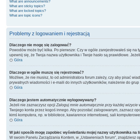
What are announcements?
What are sticky topics?
What are locked topics?
What are topic icons?
Problemy z logowaniem i rejestracją
Dlaczego nie mogę się zalogować?
Powodów może być kilka. Po pierwsze: Czy w ogóle zarejestrowałeś się na tym 
upewnij się, że Twoja nazwa użytkownika i Twoje hasło są prawidłowe. Jeżeli
Góra
Dlaczego w ogóle muszę się rejestrować?
Możliwe, że nie musisz, to od administratora forum zależy, czy aby pisać wia
prywatnych wiadomości i e-maili do innych użytkowników, należenie do grup u
Góra
Dlaczego jestem automatycznie wylogowywany?
Jeżeli nie zaznaczysz opcji
Zaloguj mnie automatycznie przy każdej wizycie
w
Twojego konta przez kogoś innego. Aby pozostać zalogowanym, zaznacz opcję
kimś komputera, np. w bibliotece, kawiarence internetowej, sali komputerowej w 
Góra
W jaki sposób mogę zapobiec wyświetlaniu mojej nazwy użytkownika na l
W swoim Panelu Zarządzania Kontem, w „Ustawieniach forum”, znajdziesz o