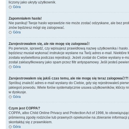
liczony jako ukryty użytkownik.
Góra
Zapomniałem hasła!
Nie panikuj! Twoje hasło wprawdzie nie może zostać odzyskane, ale bez prob
znów będziesz mógł się zalogować.
Góra
Zarejestrowałem się, ale nie mogę się zalogować!
Po pierwsze, sprawdź, czy wpisujesz prawidłową nazwę użytkownika i hasło. Jeś
będziesz musiał wykonać instrukcje wysłane na Twój adres e-mail. Niektóre 
została wyświetlona podczas rejestracji. Jeżeli został do Ciebie wysłany e-
został zaklasyfikowany jako spam przez filtr antyspamowy. Jeśli jesteś pewie
Góra
Zarejestrowałem się jakiś czas temu, ale nie mogę się teraz zalogować!?!
Spróbuj znaleźć adres e-mail wysłany do Ciebie, gdy się rejestrowałeś pierw
jakiegoś powodu. Wiele forów systematycznie usuwa użytkowników, którzy nic 
w dyskusje.
Góra
Czym jest COPPA?
COPPA, albo Child Online Privacy and Protection Act of 1998, to obowiązują
piśmienną zgodę rodziców lub prawnych opiekunów na zbieranie informacji pr
skontaktuj się z prawnikiem.
Góra