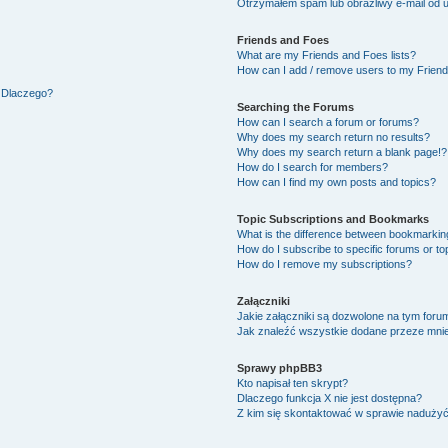
Otrzymałem spam lub obraźliwy e-mail od 
Friends and Foes
What are my Friends and Foes lists?
How can I add / remove users to my Friends
. Dlaczego?
Searching the Forums
How can I search a forum or forums?
Why does my search return no results?
Why does my search return a blank page!?
How do I search for members?
How can I find my own posts and topics?
Topic Subscriptions and Bookmarks
What is the difference between bookmarkin
How do I subscribe to specific forums or to
How do I remove my subscriptions?
Załączniki
Jakie załączniki są dozwolone na tym foru
Jak znaleźć wszystkie dodane przeze mnie
Sprawy phpBB3
Kto napisał ten skrypt?
Dlaczego funkcja X nie jest dostępna?
Z kim się skontaktować w sprawie naduży