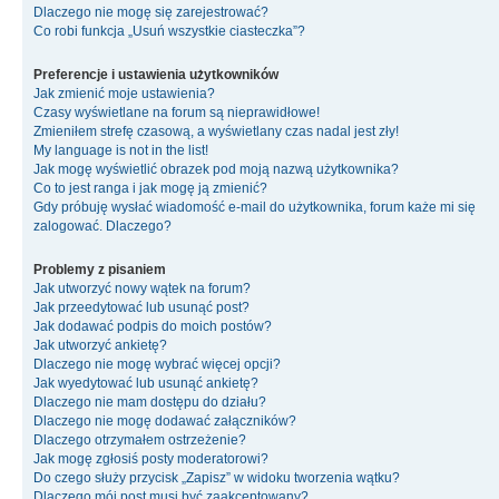
Dlaczego nie mogę się zarejestrować?
Co robi funkcja „Usuń wszystkie ciasteczka”?
Preferencje i ustawienia użytkowników
Jak zmienić moje ustawienia?
Czasy wyświetlane na forum są nieprawidłowe!
Zmieniłem strefę czasową, a wyświetlany czas nadal jest zły!
My language is not in the list!
Jak mogę wyświetlić obrazek pod moją nazwą użytkownika?
Co to jest ranga i jak mogę ją zmienić?
Gdy próbuję wysłać wiadomość e-mail do użytkownika, forum każe mi się
zalogować. Dlaczego?
Problemy z pisaniem
Jak utworzyć nowy wątek na forum?
Jak przeedytować lub usunąć post?
Jak dodawać podpis do moich postów?
Jak utworzyć ankietę?
Dlaczego nie mogę wybrać więcej opcji?
Jak wyedytować lub usunąć ankietę?
Dlaczego nie mam dostępu do działu?
Dlaczego nie mogę dodawać załączników?
Dlaczego otrzymałem ostrzeżenie?
Jak mogę zgłosiś posty moderatorowi?
Do czego służy przycisk „Zapisz” w widoku tworzenia wątku?
Dlaczego mój post musi być zaakceptowany?