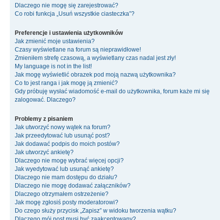
Dlaczego nie mogę się zarejestrować?
Co robi funkcja „Usuń wszystkie ciasteczka”?
Preferencje i ustawienia użytkowników
Jak zmienić moje ustawienia?
Czasy wyświetlane na forum są nieprawidłowe!
Zmieniłem strefę czasową, a wyświetlany czas nadal jest zły!
My language is not in the list!
Jak mogę wyświetlić obrazek pod moją nazwą użytkownika?
Co to jest ranga i jak mogę ją zmienić?
Gdy próbuję wysłać wiadomość e-mail do użytkownika, forum każe mi się
zalogować. Dlaczego?
Problemy z pisaniem
Jak utworzyć nowy wątek na forum?
Jak przeedytować lub usunąć post?
Jak dodawać podpis do moich postów?
Jak utworzyć ankietę?
Dlaczego nie mogę wybrać więcej opcji?
Jak wyedytować lub usunąć ankietę?
Dlaczego nie mam dostępu do działu?
Dlaczego nie mogę dodawać załączników?
Dlaczego otrzymałem ostrzeżenie?
Jak mogę zgłosiś posty moderatorowi?
Do czego służy przycisk „Zapisz” w widoku tworzenia wątku?
Dlaczego mój post musi być zaakceptowany?