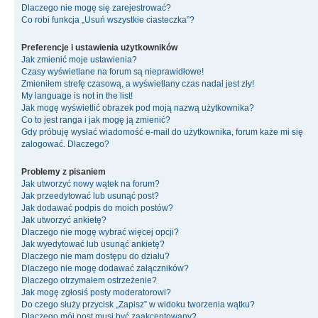
Dlaczego nie mogę się zarejestrować?
Co robi funkcja „Usuń wszystkie ciasteczka”?
Preferencje i ustawienia użytkowników
Jak zmienić moje ustawienia?
Czasy wyświetlane na forum są nieprawidłowe!
Zmieniłem strefę czasową, a wyświetlany czas nadal jest zły!
My language is not in the list!
Jak mogę wyświetlić obrazek pod moją nazwą użytkownika?
Co to jest ranga i jak mogę ją zmienić?
Gdy próbuję wysłać wiadomość e-mail do użytkownika, forum każe mi się
zalogować. Dlaczego?
Problemy z pisaniem
Jak utworzyć nowy wątek na forum?
Jak przeedytować lub usunąć post?
Jak dodawać podpis do moich postów?
Jak utworzyć ankietę?
Dlaczego nie mogę wybrać więcej opcji?
Jak wyedytować lub usunąć ankietę?
Dlaczego nie mam dostępu do działu?
Dlaczego nie mogę dodawać załączników?
Dlaczego otrzymałem ostrzeżenie?
Jak mogę zgłosiś posty moderatorowi?
Do czego służy przycisk „Zapisz” w widoku tworzenia wątku?
Dlaczego mój post musi być zaakceptowany?