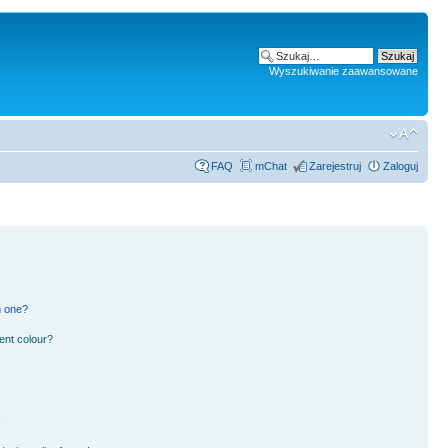
Wyszukiwanie zaawansowane
FAQ
mChat
Zarejestruj
Zaloguj
n one?
ent colour?
!