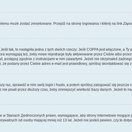
lemu może zostać zresetowane. Przejdź na stronę logowania i kliknij na link
Zapo
li tak, to nastąpiła jedna z tych dwóch rzeczy: Jeśli COPPA jest włączone, a Ty po
fora wymagają też, żeby nowe rejestracje były aktywowane przez Ciebie albo przez
mail, postępuj zgodnie z instrukcjami w nim zawartymi. Jeżeli nie otrzymałeś żadn
n, że podany przez Ciebie adres e-mail jest prawidłowy, spróbuj skontaktować się z
szy raz, sprawdź w nim swój login i hasło, a potem spróbuj zalogować się jeszcze r
nie pisali przez dłuższy czas, żeby zmniejszyć wielkość bazy danych. Jeżeli to na
ce w Stanach Zjednoczonych prawo, wymagajace, aby strony internetowe mogące pote
ywatnych od osoby mającej mniej niż 13 lat. Jeżeli nie jesteś pewien, czy to dot