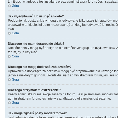
Limit opcji w ankiecie jest ustalany przez administratora forum. Jeśli sądzisz,
Góra
Jak wyedytować lub usunąć ankietę?
Podobnie jak posty, ankiety mogą być edytowane tylko przez ich autorów, mod
głosował w ankiecie, jej autor może usunąć ankietę lub edytować jej opcje. 
trwa.
Góra
Dlaczego nie mam dostępu do działu?
Niektóre działy mogą być dostępne dla określonych grup lub użytkowników. 
forum, by je uzyskać.
Góra
Dlaczego nie mogę dodawać załączników?
Uprawnienia dotyczące załączników mogą być przyznawane dla każdego forum,
jedynie niektórym grupom. Skontaktuj się z administratorem forum, jeśli nie 
Góra
Dlaczego otrzymałem ostrzeżenie?
Każdy administrator ma swoje zasady na forum. Jeśli je złamałeś, mogłeś zos
administratorem forum, jeśli nie wiesz, dlaczego otrzymałeś ostrzeżenie.
Góra
Jak mogę zgłosiś posty moderatorowi?
Jeśli administrator na to zezwolił, powinieneś widzieć odpowiednią ikonkę, o