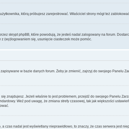
użytkownika, którą próbujesz zarejestrować. Właściciel strony mógł też zablokować 
zez skrypt phpBB, które powodują, że jesteś nadal zalogowany na forum. Dostarczaj
my z (wy)logowaniem się, usunięcie ciasteczek może pomóc.
 zapisywane w bazie danych forum. Żeby je zmienić, zajrzyj do swojego Panelu Zar
rej się znajdujesz. Jeżeli właśnie to jest problemem, przejdź do swojego Panelu Z
dardowy. Weź pod uwagę, że zmiana strefy czasowej, tak jak większości ustawień
rować.
o, a czas nadal jest wyświetlany nieprawidłowo, to znaczy, że czas serwera jest ni