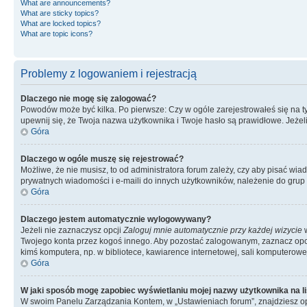
What are announcements?
What are sticky topics?
What are locked topics?
What are topic icons?
Problemy z logowaniem i rejestracją
Dlaczego nie mogę się zalogować?
Powodów może być kilka. Po pierwsze: Czy w ogóle zarejestrowałeś się na tym 
upewnij się, że Twoja nazwa użytkownika i Twoje hasło są prawidłowe. Jeżeli
Góra
Dlaczego w ogóle muszę się rejestrować?
Możliwe, że nie musisz, to od administratora forum zależy, czy aby pisać wia
prywatnych wiadomości i e-maili do innych użytkowników, należenie do grup u
Góra
Dlaczego jestem automatycznie wylogowywany?
Jeżeli nie zaznaczysz opcji
Zaloguj mnie automatycznie przy każdej wizycie
w
Twojego konta przez kogoś innego. Aby pozostać zalogowanym, zaznacz opcję
kimś komputera, np. w bibliotece, kawiarence internetowej, sali komputerowej w 
Góra
W jaki sposób mogę zapobiec wyświetlaniu mojej nazwy użytkownika na l
W swoim Panelu Zarządzania Kontem, w „Ustawieniach forum”, znajdziesz o