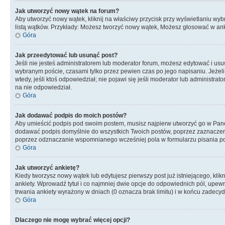
Jak utworzyć nowy wątek na forum?
Aby utworzyć nowy wątek, kliknij na właściwy przycisk przy wyświetlaniu wy
listą wątków. Przykłady: Możesz tworzyć nowy wątek, Możesz głosować w anki
Góra
Jak przeedytować lub usunąć post?
Jeśli nie jesteś administratorem lub moderator forum, możesz edytować i usuwa
wybranym poście, czasami tylko przez pewien czas po jego napisaniu. Jeżeli kt
wtedy, jeśli ktoś odpowiedział; nie pojawi się jeśli moderator lub administr
na nie odpowiedział.
Góra
Jak dodawać podpis do moich postów?
Aby umieścić podpis pod swoim postem, musisz najpierw utworzyć go w Pane
dodawać podpis domyślnie do wszystkich Twoich postów, poprzez zaznaczen
poprzez odznaczanie wspomnianego wcześniej pola w formularzu pisania po
Góra
Jak utworzyć ankietę?
Kiedy tworzysz nowy wątek lub edytujesz pierwszy post już istniejącego, klik
ankiety. Wprowadź tytuł i co najmniej dwie opcje do odpowiednich pól, upewni
trwania ankiety wyrażony w dniach (0 oznacza brak limitu) i w końcu zadec
Góra
Dlaczego nie mogę wybrać więcej opcji?