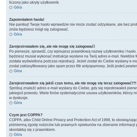
liczony jako ukryty użytkownik.
Góra
Zapomniałem hasła!
Nie panikuj! Twoje hasło wprawdzie nie może zostać odzyskane, ale bez prob
znów będziesz mógł się zalogować.
Góra
Zarejestrowałem się, ale nie mogę się zalogować!
Po pierwsze, sprawdź, czy wpisujesz prawidłową nazwę użytkownika i hasło. Jeś
będziesz musiał wykonać instrukcje wysłane na Twój adres e-mail. Niektóre 
została wyświetlona podczas rejestracji. Jeżeli został do Ciebie wysłany e-
został zaklasyfikowany jako spam przez filtr antyspamowy. Jeśli jesteś pewie
Góra
Zarejestrowałem się jakiś czas temu, ale nie mogę się teraz zalogować!?!
Spróbuj znaleźć adres e-mail wysłany do Ciebie, gdy się rejestrowałeś pierw
jakiegoś powodu. Wiele forów systematycznie usuwa użytkowników, którzy nic 
w dyskusje.
Góra
Czym jest COPPA?
COPPA, albo Child Online Privacy and Protection Act of 1998, to obowiązują
piśmienną zgodę rodziców lub prawnych opiekunów na zbieranie informacji pr
skontaktuj się z prawnikiem.
Góra