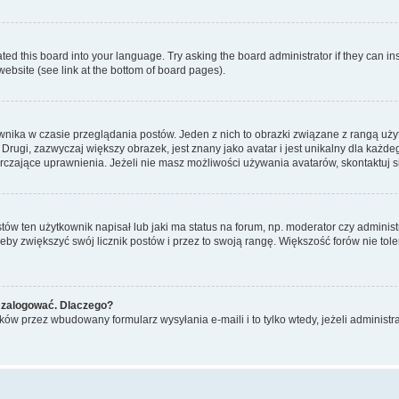
ted this board into your language. Try asking the board administrator if they can in
website (see link at the bottom of board pages).
nika w czasie przeglądania postów. Jeden z nich to obrazki związane z rangą uż
m. Drugi, zazwyczaj większy obrazek, jest znany jako avatar i jest unikalny dla k
rczające uprawnienia. Jeżeli nie masz możliwości używania avatarów, skontaktuj s
w ten użytkownik napisał lub jaki ma status na forum, np. moderator czy administ
żeby zwiększyć swój licznik postów i przez to swoją rangę. Większość forów nie toler
 zalogować. Dlaczego?
w przez wbudowany formularz wysyłania e-maili i to tylko wtedy, jeżeli administr