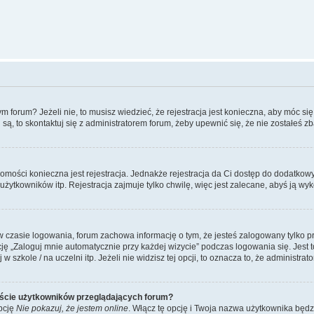
forum? Jeżeli nie, to musisz wiedzieć, że rejestracja jest konieczna, aby móc się 
 są, to skontaktuj się z administratorem forum, żeby upewnić się, że nie zostałeś
domości konieczna jest rejestracja. Jednakże rejestracja da Ci dostęp do dodatkow
żytkowników itp. Rejestracja zajmuje tylko chwilę, więc jest zalecane, abyś ją wyk
 czasie logowania, forum zachowa informację o tym, że jesteś zalogowany tylko p
 „Zaloguj mnie automatycznie przy każdej wizycie” podczas logowania się. Jest to
szkole / na uczelni itp. Jeżeli nie widzisz tej opcji, to oznacza to, że administrato
iście użytkowników przeglądających forum?
pcję
Nie pokazuj, że jestem online
. Włącz tę opcję i Twoja nazwa użytkownika będz