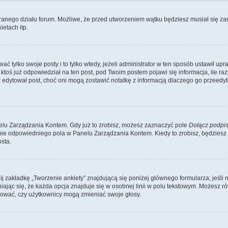
branego działu forum. Możliwe, że przed utworzeniem wątku będziesz musiał się za
etach itp.
ć tylko swoje posty i to tylko wtedy, jeżeli administrator w ten sposób ustawił up
oś już odpowiedział na ten post, pod Twoim postem pojawi się informacja, ile razy go
ator edytował post, choć oni mogą zostawić notatkę z informacją dlaczego go przeed
lu Zarządzania Kontem. Gdy już to zrobisz, możesz zaznaczyć pole
Dołącz podpi
ie odpowiedniego pola w Panelu Zarządzania Kontem. Kiedy to zrobisz, będziesz
sta.
nij zakładkę „Tworzenie ankiety” znajdującą się poniżej głównego formularza; jeśli 
ając się, że każda opcja znajduje się w osobnej linii w polu tekstowym. Możesz ró
ydować, czy użytkownicy mogą zmieniać swoje głosy.