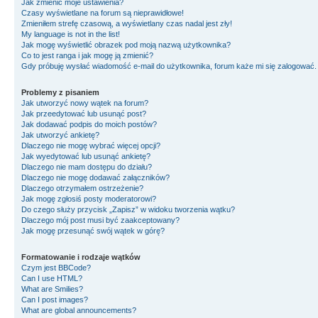
Jak zmienić moje ustawienia?
Czasy wyświetlane na forum są nieprawidłowe!
Zmieniłem strefę czasową, a wyświetlany czas nadal jest zły!
My language is not in the list!
Jak mogę wyświetlić obrazek pod moją nazwą użytkownika?
Co to jest ranga i jak mogę ją zmienić?
Gdy próbuję wysłać wiadomość e-mail do użytkownika, forum każe mi się zalogować
Problemy z pisaniem
Jak utworzyć nowy wątek na forum?
Jak przeedytować lub usunąć post?
Jak dodawać podpis do moich postów?
Jak utworzyć ankietę?
Dlaczego nie mogę wybrać więcej opcji?
Jak wyedytować lub usunąć ankietę?
Dlaczego nie mam dostępu do działu?
Dlaczego nie mogę dodawać załączników?
Dlaczego otrzymałem ostrzeżenie?
Jak mogę zgłosiś posty moderatorowi?
Do czego służy przycisk „Zapisz” w widoku tworzenia wątku?
Dlaczego mój post musi być zaakceptowany?
Jak mogę przesunąć swój wątek w górę?
Formatowanie i rodzaje wątków
Czym jest BBCode?
Can I use HTML?
What are Smilies?
Can I post images?
What are global announcements?