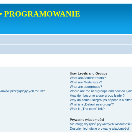
• PROGRAMOWANIE
User Levels and Groups
What are Administrators?
What are Moderators?
What are usergroups?
owników przeglądających forum?
Where are the usergroups and how do I joi
How do I become a usergroup leader?
Why do some usergroups appear in a differ
What is a „Default usergroup”?
What is „The team” link?
Prywatne wiadomości
Nie mogę wysyłać prywatnych wiadomości
Dostaję niechciane prywatne wiadomości!