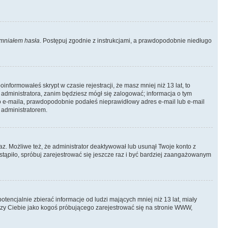
mniałem hasła
. Postępuj zgodnie z instrukcjami, a prawdopodobnie niedługo
informowałeś skrypt w czasie rejestracji, że masz mniej niż 13 lat, to
 administratora, zanim będziesz mógł się zalogować; informacja o tym
ego e-maila, prawdopodobnie podałeś nieprawidłowy adres e-mail lub e-mail
 administratorem.
az. Możliwe też, że administrator deaktywował lub usunął Twoje konto z
stąpiło, spróbuj zarejestrować się jeszcze raz i być bardziej zaangażowanym
ncjalnie zbierać informacje od ludzi mających mniej niż 13 lat, miały
yczy Ciebie jako kogoś próbującego zarejestrować się na stronie WWW,