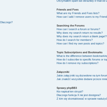
Otrzymałem spam lub obraźliwy e-mail od 
Friends and Foes
What are my Friends and Foes lists?
How can I add / remove users to my Friends
. Dlaczego?
Searching the Forums
How can I search a forum or forums?
Why does my search return no results?
Why does my search return a blank page!?
How do I search for members?
How can I find my own posts and topics?
Topic Subscriptions and Bookmarks
What is the difference between bookmarkin
How do I subscribe to specific forums or to
How do I remove my subscriptions?
Załączniki
Jakie załączniki są dozwolone na tym foru
Jak znaleźć wszystkie dodane przeze mnie
Sprawy phpBB3
Kto napisał ten skrypt?
Dlaczego funkcja X nie jest dostępna?
Z kim się skontaktować w sprawie naduży