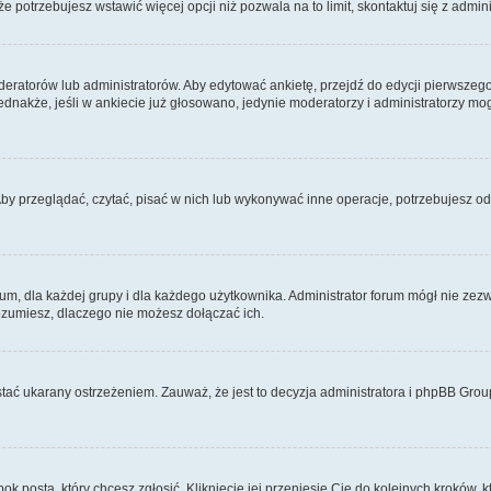
 że potrzebujesz wstawić więcej opcji niż pozwala na to limit, skontaktuj się z admin
eratorów lub administratorów. Aby edytować ankietę, przejdź do edycji pierwszego 
Jednakże, jeśli w ankiecie już głosowano, jedynie moderatorzy i administratorzy m
Aby przeglądać, czytać, pisać w nich lub wykonywać inne operacje, potrzebujesz 
 dla każdej grupy i dla każdego użytkownika. Administrator forum mógł nie zezwo
rozumiesz, dlaczego nie możesz dołączać ich.
tać ukarany ostrzeżeniem. Zauważ, że jest to decyzja administratora i phpBB Grou
bok posta, który chcesz zgłosić. Kliknięcie jej przeniesie Cię do kolejnych kroków