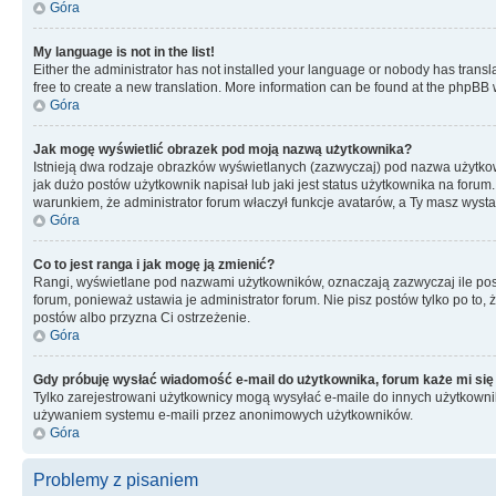
Góra
My language is not in the list!
Either the administrator has not installed your language or nobody has transla
free to create a new translation. More information can be found at the phpBB 
Góra
Jak mogę wyświetlić obrazek pod moją nazwą użytkownika?
Istnieją dwa rodzaje obrazków wyświetlanych (zazwyczaj) pod nazwa użytkow
jak dużo postów użytkownik napisał lub jaki jest status użytkownika na foru
warunkiem, że administrator forum właczył funkcje avatarów, a Ty masz wysta
Góra
Co to jest ranga i jak mogę ją zmienić?
Rangi, wyświetlane pod nazwami użytkowników, oznaczają zazwyczaj ile postó
forum, ponieważ ustawia je administrator forum. Nie pisz postów tylko po to, 
postów albo przyzna Ci ostrzeżenie.
Góra
Gdy próbuję wysłać wiadomość e-mail do użytkownika, forum każe mi się
Tylko zarejestrowani użytkownicy mogą wysyłać e-maile do innych użytkownikó
używaniem systemu e-maili przez anonimowych użytkowników.
Góra
Problemy z pisaniem