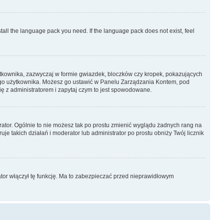
stall the language pack you need. If the language pack does not exist, feel
ytkownika, zazwyczaj w formie gwiazdek, bloczków czy kropek, pokazujących
ażdego użytkownika. Możesz go ustawić w Panelu Zarządzania Kontem, pod
ię z administratorem i zapytaj czym to jest spowodowane.
rator. Ogólnie to nie możesz tak po prostu zmienić wyglądu żadnych rang na
uje takich działań i moderator lub administrator po prostu obniży Twój licznik
ator włączył tę funkcję. Ma to zabezpieczać przed nieprawidłowym