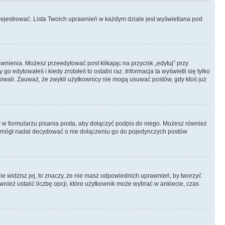
rejestrować. Lista Twoich uprawnień w każdym dziale jest wyświetlana pod
rawnienia. Możesz przeedytować post klikając na przycisk „edytuj” przy
 edytowałeś i kiedy zrobiłeś to ostatni raz. Informacja ta wyświetli się tylko
ytowali. Zauważ, że zwykli użytkownicy nie mogą usuwać postów, gdy ktoś już
s
w formularzu pisania posta, aby dołączyć podpis do niego. Możesz również
 mógł nadal decydować o nie dołączeniu go do pojedynczych postów
nie widzisz jej, to znaczy, że nie masz odpowiednich uprawnień, by tworzyć
wnież ustalić liczbę opcji, które użytkownik może wybrać w ankiecie, czas