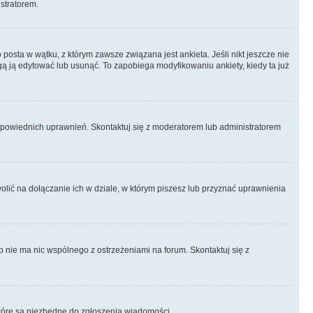
istratorem.
posta w wątku, z którym zawsze związana jest ankieta. Jeśli nikt jeszcze nie
ogą ją edytować lub usunąć. To zapobiega modyfikowaniu ankiety, kiedy ta już
odpowiednich uprawnień. Skontaktuj się z moderatorem lub administratorem
lić na dołączanie ich w dziale, w którym piszesz lub przyznać uprawnienia
p nie ma nic wspólnego z ostrzeżeniami na forum. Skontaktuj się z
, które są niezbędne do zgłoszenia wiadomości.