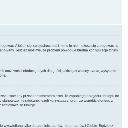
logować. A jeżeli się zarejestrowałeś i mimo to nie możesz się zalogować, to
 zbanowany. Jest też możliwe, że problem powoduje błędna konfiguracja forum.
ych możliwości niedostępnych dla gości, takich jak własny avatar, wysyłanie
onał.
rzez ustawiony przez administratora czas. To zapobiega przejęciu dostępu do
 stanowczo niezalecane, jeżeli korzystasz z forum ze współdzielonego z
r zablokował tę funkcję.
ie wyświetlana tylko dla administratorów, moderatorów i Ciebie. Będziesz