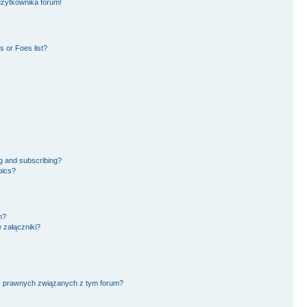
użytkownika forum!
 or Foes list?
g and subscribing?
pics?
m?
 załączniki?
ć prawnych związanych z tym forum?