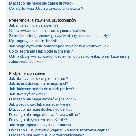
Dlaczego nie mogę się zarejestrować?
Co robi funkcja „Usuń wszystkie ciasteczka”?
Preferencje i ustawienia użytkowników
Jak zmienić moje ustawienia?
Czasy wyświetlane na forum są nieprawidłowe!
Zmieniłem strefę czasową, a wyświetlany czas nadal jest zły!
My language is not in the list!
Jak mogę wyświetlić obrazek pod moją nazwą użytkownika?
Co to jest ranga i jak mogę ją zmienić?
Gdy próbuję wysłać wiadomość e-mail do użytkownika, forum każe mi się
zalogować. Dlaczego?
Problemy z pisaniem
Jak utworzyć nowy wątek na forum?
Jak przeedytować lub usunąć post?
Jak dodawać podpis do moich postów?
Jak utworzyć ankietę?
Dlaczego nie mogę wybrać więcej opcji?
Jak wyedytować lub usunąć ankietę?
Dlaczego nie mam dostępu do działu?
Dlaczego nie mogę dodawać załączników?
Dlaczego otrzymałem ostrzeżenie?
Jak mogę zgłosiś posty moderatorowi?
Do czego służy przycisk „Zapisz” w widoku tworzenia wątku?
Dlaczego mój post musi być zaakceptowany?