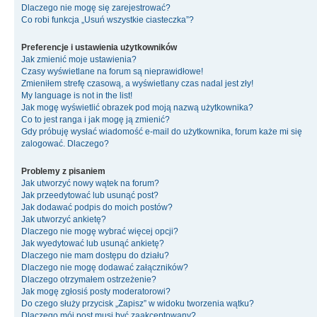
Dlaczego nie mogę się zarejestrować?
Co robi funkcja „Usuń wszystkie ciasteczka”?
Preferencje i ustawienia użytkowników
Jak zmienić moje ustawienia?
Czasy wyświetlane na forum są nieprawidłowe!
Zmieniłem strefę czasową, a wyświetlany czas nadal jest zły!
My language is not in the list!
Jak mogę wyświetlić obrazek pod moją nazwą użytkownika?
Co to jest ranga i jak mogę ją zmienić?
Gdy próbuję wysłać wiadomość e-mail do użytkownika, forum każe mi się
zalogować. Dlaczego?
Problemy z pisaniem
Jak utworzyć nowy wątek na forum?
Jak przeedytować lub usunąć post?
Jak dodawać podpis do moich postów?
Jak utworzyć ankietę?
Dlaczego nie mogę wybrać więcej opcji?
Jak wyedytować lub usunąć ankietę?
Dlaczego nie mam dostępu do działu?
Dlaczego nie mogę dodawać załączników?
Dlaczego otrzymałem ostrzeżenie?
Jak mogę zgłosiś posty moderatorowi?
Do czego służy przycisk „Zapisz” w widoku tworzenia wątku?
Dlaczego mój post musi być zaakceptowany?