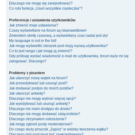
Dlaczego nie mogę się zarejestrować?
Co robi funkcja „Usuń wszystkie ciasteczka”?
Preferencje i ustawienia użytkowników
Jak zmienić moje ustawienia?
Czasy wyświetlane na forum są nieprawidłowe!
Zmieniłem strefę czasową, a wyświetlany czas nadal jest zły!
My language is not in the list!
Jak mogę wyświetlić obrazek pod moją nazwą użytkownika?
Co to jest ranga i jak mogę ją zmienić?
Gdy próbuję wysłać wiadomość e-mail do użytkownika, forum każe mi się
zalogować. Dlaczego?
Problemy z pisaniem
Jak utworzyć nowy wątek na forum?
Jak przeedytować lub usunąć post?
Jak dodawać podpis do moich postów?
Jak utworzyć ankietę?
Dlaczego nie mogę wybrać więcej opcji?
Jak wyedytować lub usunąć ankietę?
Dlaczego nie mam dostępu do działu?
Dlaczego nie mogę dodawać załączników?
Dlaczego otrzymałem ostrzeżenie?
Jak mogę zgłosiś posty moderatorowi?
Do czego służy przycisk „Zapisz” w widoku tworzenia wątku?
Dlaczego mój post musi być zaakceptowany?