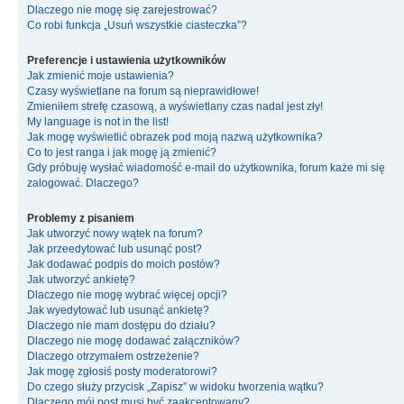
Dlaczego nie mogę się zarejestrować?
Co robi funkcja „Usuń wszystkie ciasteczka”?
Preferencje i ustawienia użytkowników
Jak zmienić moje ustawienia?
Czasy wyświetlane na forum są nieprawidłowe!
Zmieniłem strefę czasową, a wyświetlany czas nadal jest zły!
My language is not in the list!
Jak mogę wyświetlić obrazek pod moją nazwą użytkownika?
Co to jest ranga i jak mogę ją zmienić?
Gdy próbuję wysłać wiadomość e-mail do użytkownika, forum każe mi się
zalogować. Dlaczego?
Problemy z pisaniem
Jak utworzyć nowy wątek na forum?
Jak przeedytować lub usunąć post?
Jak dodawać podpis do moich postów?
Jak utworzyć ankietę?
Dlaczego nie mogę wybrać więcej opcji?
Jak wyedytować lub usunąć ankietę?
Dlaczego nie mam dostępu do działu?
Dlaczego nie mogę dodawać załączników?
Dlaczego otrzymałem ostrzeżenie?
Jak mogę zgłosiś posty moderatorowi?
Do czego służy przycisk „Zapisz” w widoku tworzenia wątku?
Dlaczego mój post musi być zaakceptowany?