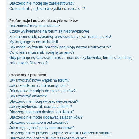
Dlaczego nie mogę się zarejestrować?
Co robi funkcja „Usuń wszystkie ciasteczka”?
Preferencje i ustawienia użytkowników
Jak zmienić moje ustawienia?
Czasy wyświetlane na forum są nieprawidłowe!
Zmieniłem strefę czasową, a wyświetlany czas nadal jest zły!
My language is not in the list!
Jak mogę wyświetlić obrazek pod moją nazwą użytkownika?
Co to jest ranga i jak mogę ją zmienić?
Gdy próbuję wysłać wiadomość e-mail do użytkownika, forum każe mi się
zalogować. Dlaczego?
Problemy z pisaniem
Jak utworzyć nowy wątek na forum?
Jak przeedytować lub usunąć post?
Jak dodawać podpis do moich postów?
Jak utworzyć ankietę?
Dlaczego nie mogę wybrać więcej opcji?
Jak wyedytować lub usunąć ankietę?
Dlaczego nie mam dostępu do działu?
Dlaczego nie mogę dodawać załączników?
Dlaczego otrzymałem ostrzeżenie?
Jak mogę zgłosiś posty moderatorowi?
Do czego służy przycisk „Zapisz” w widoku tworzenia wątku?
Dlaczego mój post musi być zaakceptowany?