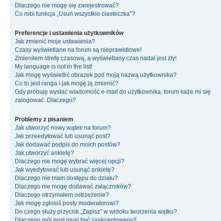
Dlaczego nie mogę się zarejestrować?
Co robi funkcja „Usuń wszystkie ciasteczka”?
Preferencje i ustawienia użytkowników
Jak zmienić moje ustawienia?
Czasy wyświetlane na forum są nieprawidłowe!
Zmieniłem strefę czasową, a wyświetlany czas nadal jest zły!
My language is not in the list!
Jak mogę wyświetlić obrazek pod moją nazwą użytkownika?
Co to jest ranga i jak mogę ją zmienić?
Gdy próbuję wysłać wiadomość e-mail do użytkownika, forum każe mi się
zalogować. Dlaczego?
Problemy z pisaniem
Jak utworzyć nowy wątek na forum?
Jak przeedytować lub usunąć post?
Jak dodawać podpis do moich postów?
Jak utworzyć ankietę?
Dlaczego nie mogę wybrać więcej opcji?
Jak wyedytować lub usunąć ankietę?
Dlaczego nie mam dostępu do działu?
Dlaczego nie mogę dodawać załączników?
Dlaczego otrzymałem ostrzeżenie?
Jak mogę zgłosiś posty moderatorowi?
Do czego służy przycisk „Zapisz” w widoku tworzenia wątku?
Dlaczego mój post musi być zaakceptowany?