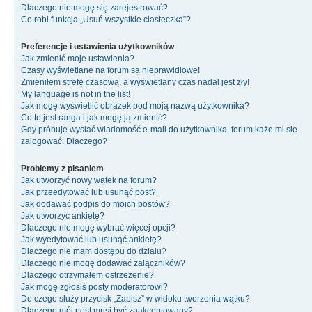
Dlaczego nie mogę się zarejestrować?
Co robi funkcja „Usuń wszystkie ciasteczka”?
Preferencje i ustawienia użytkowników
Jak zmienić moje ustawienia?
Czasy wyświetlane na forum są nieprawidłowe!
Zmieniłem strefę czasową, a wyświetlany czas nadal jest zły!
My language is not in the list!
Jak mogę wyświetlić obrazek pod moją nazwą użytkownika?
Co to jest ranga i jak mogę ją zmienić?
Gdy próbuję wysłać wiadomość e-mail do użytkownika, forum każe mi się
zalogować. Dlaczego?
Problemy z pisaniem
Jak utworzyć nowy wątek na forum?
Jak przeedytować lub usunąć post?
Jak dodawać podpis do moich postów?
Jak utworzyć ankietę?
Dlaczego nie mogę wybrać więcej opcji?
Jak wyedytować lub usunąć ankietę?
Dlaczego nie mam dostępu do działu?
Dlaczego nie mogę dodawać załączników?
Dlaczego otrzymałem ostrzeżenie?
Jak mogę zgłosiś posty moderatorowi?
Do czego służy przycisk „Zapisz” w widoku tworzenia wątku?
Dlaczego mój post musi być zaakceptowany?