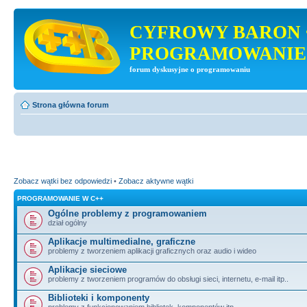
CYFROWY BARON 
PROGRAMOWANIE
forum dyskusyjne o programowaniu
Strona główna forum
Zobacz wątki bez odpowiedzi
•
Zobacz aktywne wątki
PROGRAMOWANIE W C++
Ogólne problemy z programowaniem
dział ogólny
Aplikacje multimedialne, graficzne
problemy z tworzeniem aplikacji graficznych oraz audio i wideo
Aplikacje sieciowe
problemy z tworzeniem programów do obsługi sieci, internetu, e-mail itp..
Biblioteki i komponenty