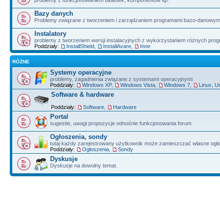
problemy z funkcjonowaniem bibliotek, komponentów itp.
Bazy danych
Problemy związane z tworzeniem i zarządzaniem programami bazo-danowym
Instalatory
problemy z tworzeniem wersji instalacyjnych z wykorzystaniem różnych pro
Poddziały:
InstallShield
,
InstallAvare
,
Inne
RÓŻNE
Systemy operacyjne
problemy, zagadnienia związane z systemami operacyjnymi
Poddziały:
Windows XP
,
Windows Vista
,
Windows 7
,
Linux, U
Software & hardware
Poddziały:
Software
,
Hardware
Portal
sugestie, uwagi propozycje odnośnie funkcjonowania forum
Ogłoszenia, sondy
tutaj każdy zarejestrowany użytkownik może zamieszczać własne ogł
Poddziały:
Ogłoszenia
,
Sondy
Dyskusje
Dyskusje na dowolny temat.