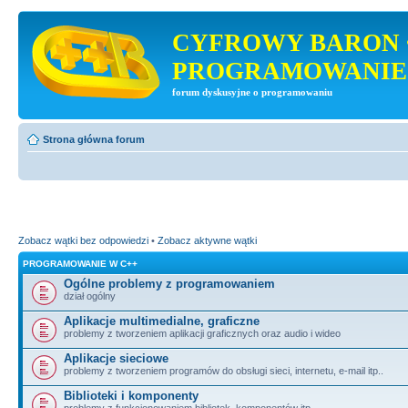
CYFROWY BARON 
PROGRAMOWANIE
forum dyskusyjne o programowaniu
Strona główna forum
Zobacz wątki bez odpowiedzi
•
Zobacz aktywne wątki
PROGRAMOWANIE W C++
Ogólne problemy z programowaniem
dział ogólny
Aplikacje multimedialne, graficzne
problemy z tworzeniem aplikacji graficznych oraz audio i wideo
Aplikacje sieciowe
problemy z tworzeniem programów do obsługi sieci, internetu, e-mail itp..
Biblioteki i komponenty