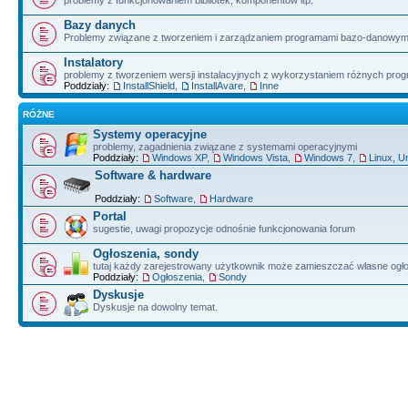
problemy z funkcjonowaniem bibliotek, komponentów itp.
Bazy danych
Problemy związane z tworzeniem i zarządzaniem programami bazo-danowym
Instalatory
problemy z tworzeniem wersji instalacyjnych z wykorzystaniem różnych pro
Poddziały:
InstallShield
,
InstallAvare
,
Inne
RÓŻNE
Systemy operacyjne
problemy, zagadnienia związane z systemami operacyjnymi
Poddziały:
Windows XP
,
Windows Vista
,
Windows 7
,
Linux, U
Software & hardware
Poddziały:
Software
,
Hardware
Portal
sugestie, uwagi propozycje odnośnie funkcjonowania forum
Ogłoszenia, sondy
tutaj każdy zarejestrowany użytkownik może zamieszczać własne ogł
Poddziały:
Ogłoszenia
,
Sondy
Dyskusje
Dyskusje na dowolny temat.