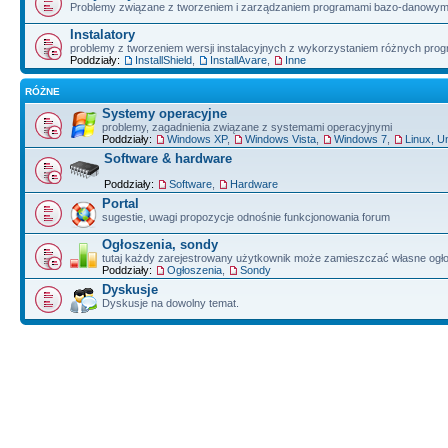
Problemy związane z tworzeniem i zarządzaniem programami bazo-danowym
Instalatory
problemy z tworzeniem wersji instalacyjnych z wykorzystaniem różnych pro
Poddziały:
InstallShield
,
InstallAvare
,
Inne
RÓŻNE
Systemy operacyjne
problemy, zagadnienia związane z systemami operacyjnymi
Poddziały:
Windows XP
,
Windows Vista
,
Windows 7
,
Linux, U
Software & hardware
Poddziały:
Software
,
Hardware
Portal
sugestie, uwagi propozycje odnośnie funkcjonowania forum
Ogłoszenia, sondy
tutaj każdy zarejestrowany użytkownik może zamieszczać własne ogł
Poddziały:
Ogłoszenia
,
Sondy
Dyskusje
Dyskusje na dowolny temat.