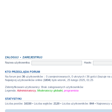
ZALOGUJ
•
ZAREJESTRUJ
Nazwa użytkownika:
Hasło:
KTO PRZEGLĄDA FORUM
Na forum jest
36
użytkowników :: 0 zarejestrowanych, 0 ukrytych i 36 gości (bazuje na
Najwięcej użytkowników online (
1834
) było wtorek, 25 lutego 2025, 01:25
Zidentyfikowani użytkownicy: Brak zalogowanych użytkowników
Legenda:
Administratorzy
,
Moderatorzy globalni
,
programista
STATYSTYKI
Liczba postów:
16150
• Liczba wątków:
2120
• Liczba użytkowników:
844
• Najnowszy 