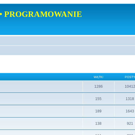
• PROGRAMOWANIE
WĄTKI
POST
1286
1041
155
1318
189
1643
138
921