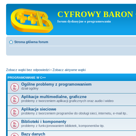
CYFROWY BARON 
forum dyskusyjne o programowaniu
Strona główna forum
Zobacz wątki bez odpowiedzi
•
Zobacz aktywne wątki
PROGRAMOWANIE W C++
Ogólne problemy z programowaniem
dział ogólny
Aplikacje multimedialne, graficzne
problemy z tworzeniem aplikacji graficznych oraz audio i wideo
Aplikacje sieciowe
problemy z tworzeniem programów do obsługi sieci, internetu, e-mail itp..
Biblioteki i komponenty
problemy z funkcjonowaniem bibliotek, komponentów itp.
Bazy danych