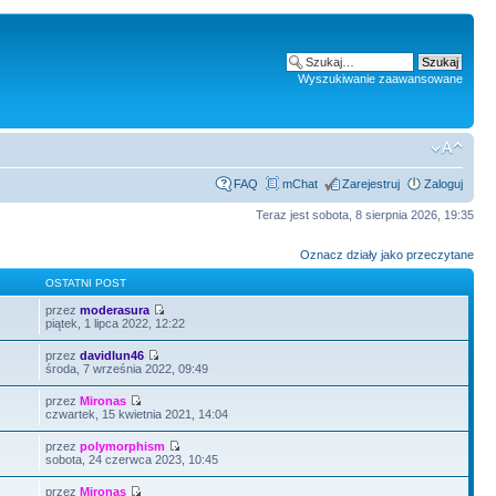
Wyszukiwanie zaawansowane
FAQ
mChat
Zarejestruj
Zaloguj
Teraz jest sobota, 8 sierpnia 2026, 19:35
Oznacz działy jako przeczytane
Y
OSTATNI POST
przez
moderasura
2
piątek, 1 lipca 2022, 12:22
przez
davidlun46
środa, 7 września 2022, 09:49
przez
Mironas
czwartek, 15 kwietnia 2021, 14:04
przez
polymorphism
sobota, 24 czerwca 2023, 10:45
przez
Mironas