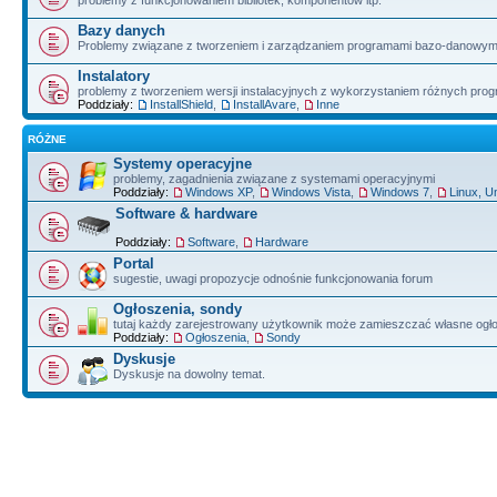
problemy z funkcjonowaniem bibliotek, komponentów itp.
Bazy danych
Problemy związane z tworzeniem i zarządzaniem programami bazo-danowym
Instalatory
problemy z tworzeniem wersji instalacyjnych z wykorzystaniem różnych pro
Poddziały:
InstallShield
,
InstallAvare
,
Inne
RÓŻNE
Systemy operacyjne
problemy, zagadnienia związane z systemami operacyjnymi
Poddziały:
Windows XP
,
Windows Vista
,
Windows 7
,
Linux, U
Software & hardware
Poddziały:
Software
,
Hardware
Portal
sugestie, uwagi propozycje odnośnie funkcjonowania forum
Ogłoszenia, sondy
tutaj każdy zarejestrowany użytkownik może zamieszczać własne ogł
Poddziały:
Ogłoszenia
,
Sondy
Dyskusje
Dyskusje na dowolny temat.