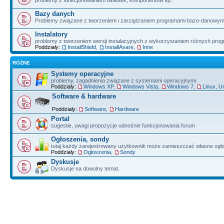
problemy z funkcjonowaniem bibliotek, komponentów itp.
Bazy danych
Problemy związane z tworzeniem i zarządzaniem programami bazo-danowym
Instalatory
problemy z tworzeniem wersji instalacyjnych z wykorzystaniem różnych pro
Poddziały:
InstallShield
,
InstallAvare
,
Inne
RÓŻNE
Systemy operacyjne
problemy, zagadnienia związane z systemami operacyjnymi
Poddziały:
Windows XP
,
Windows Vista
,
Windows 7
,
Linux, U
Software & hardware
Poddziały:
Software
,
Hardware
Portal
sugestie, uwagi propozycje odnośnie funkcjonowania forum
Ogłoszenia, sondy
tutaj każdy zarejestrowany użytkownik może zamieszczać własne ogł
Poddziały:
Ogłoszenia
,
Sondy
Dyskusje
Dyskusje na dowolny temat.