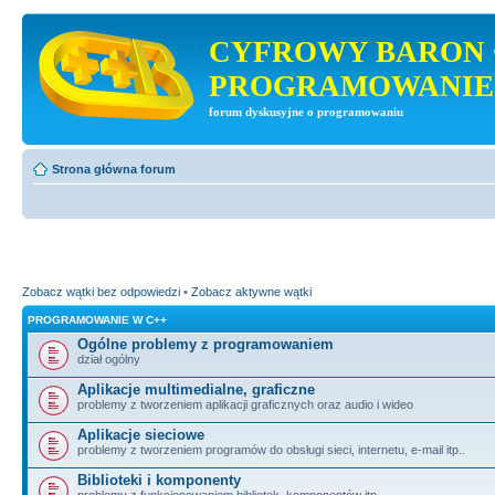
CYFROWY BARON 
PROGRAMOWANIE
forum dyskusyjne o programowaniu
Strona główna forum
Zobacz wątki bez odpowiedzi
•
Zobacz aktywne wątki
PROGRAMOWANIE W C++
Ogólne problemy z programowaniem
dział ogólny
Aplikacje multimedialne, graficzne
problemy z tworzeniem aplikacji graficznych oraz audio i wideo
Aplikacje sieciowe
problemy z tworzeniem programów do obsługi sieci, internetu, e-mail itp..
Biblioteki i komponenty