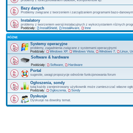
problemy z funkcjonowaniem bibliotek, komponentów itp.
Bazy danych
Problemy związane z tworzeniem i zarządzaniem programami bazo-danowym
Instalatory
problemy z tworzeniem wersji instalacyjnych z wykorzystaniem różnych pro
Poddziały:
InstallShield
,
InstallAvare
,
Inne
RÓŻNE
Systemy operacyjne
problemy, zagadnienia związane z systemami operacyjnymi
Poddziały:
Windows XP
,
Windows Vista
,
Windows 7
,
Linux, U
Software & hardware
Poddziały:
Software
,
Hardware
Portal
sugestie, uwagi propozycje odnośnie funkcjonowania forum
Ogłoszenia, sondy
tutaj każdy zarejestrowany użytkownik może zamieszczać własne ogł
Poddziały:
Ogłoszenia
,
Sondy
Dyskusje
Dyskusje na dowolny temat.