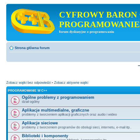
CYFROWY BARON 
PROGRAMOWANIE
forum dyskusyjne o programowaniu
Strona główna forum
Zobacz wątki bez odpowiedzi
•
Zobacz aktywne wątki
PROGRAMOWANIE W C++
Ogólne problemy z programowaniem
dział ogólny
Aplikacje multimedialne, graficzne
problemy z tworzeniem aplikacji graficznych oraz audio i wideo
Aplikacje sieciowe
problemy z tworzeniem programów do obsługi sieci, internetu, e-mail itp..
Biblioteki i komponenty