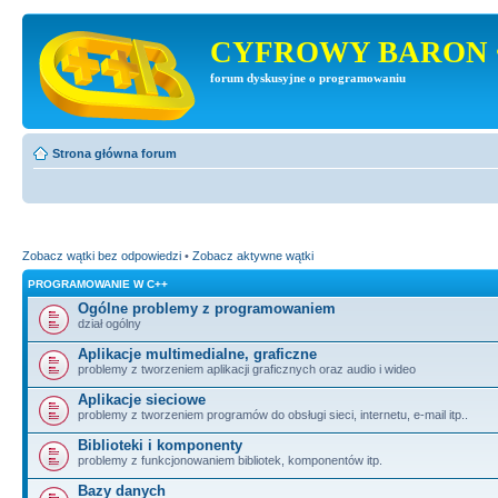
CYFROWY BARON 
forum dyskusyjne o programowaniu
Strona główna forum
Zobacz wątki bez odpowiedzi
•
Zobacz aktywne wątki
PROGRAMOWANIE W C++
Ogólne problemy z programowaniem
dział ogólny
Aplikacje multimedialne, graficzne
problemy z tworzeniem aplikacji graficznych oraz audio i wideo
Aplikacje sieciowe
problemy z tworzeniem programów do obsługi sieci, internetu, e-mail itp..
Biblioteki i komponenty
problemy z funkcjonowaniem bibliotek, komponentów itp.
Bazy danych