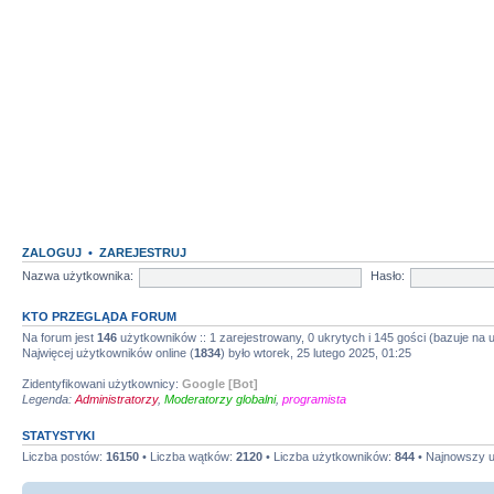
ZALOGUJ
•
ZAREJESTRUJ
Nazwa użytkownika:
Hasło:
KTO PRZEGLĄDA FORUM
Na forum jest
146
użytkowników :: 1 zarejestrowany, 0 ukrytych i 145 gości (bazuje na
Najwięcej użytkowników online (
1834
) było wtorek, 25 lutego 2025, 01:25
Zidentyfikowani użytkownicy:
Google [Bot]
Legenda:
Administratorzy
,
Moderatorzy globalni
,
programista
STATYSTYKI
Liczba postów:
16150
• Liczba wątków:
2120
• Liczba użytkowników:
844
• Najnowszy 