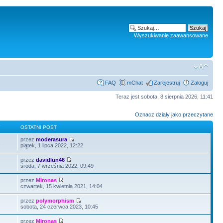
Wyszukiwanie zaawansowane
FAQ
mChat
Zarejestruj
Zaloguj
Teraz jest sobota, 8 sierpnia 2026, 11:41
Oznacz działy jako przeczytane
Y
OSTATNI POST
przez
moderasura
2
piątek, 1 lipca 2022, 12:22
przez
davidlun46
środa, 7 września 2022, 09:49
przez
Mironas
czwartek, 15 kwietnia 2021, 14:04
przez
polymorphism
sobota, 24 czerwca 2023, 10:45
przez
Mironas