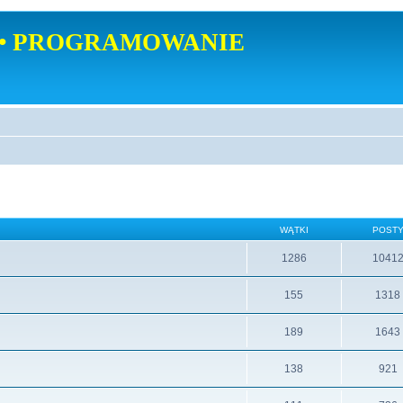
• PROGRAMOWANIE
WĄTKI
POST
1286
1041
155
1318
189
1643
138
921