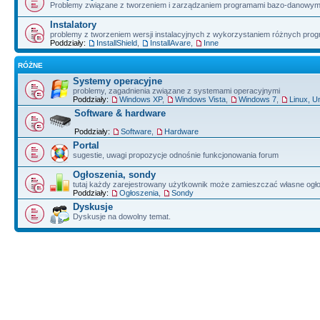
Problemy związane z tworzeniem i zarządzaniem programami bazo-danowym
Instalatory
problemy z tworzeniem wersji instalacyjnych z wykorzystaniem różnych pro
Poddziały:
InstallShield
,
InstallAvare
,
Inne
RÓŻNE
Systemy operacyjne
problemy, zagadnienia związane z systemami operacyjnymi
Poddziały:
Windows XP
,
Windows Vista
,
Windows 7
,
Linux, U
Software & hardware
Poddziały:
Software
,
Hardware
Portal
sugestie, uwagi propozycje odnośnie funkcjonowania forum
Ogłoszenia, sondy
tutaj każdy zarejestrowany użytkownik może zamieszczać własne ogł
Poddziały:
Ogłoszenia
,
Sondy
Dyskusje
Dyskusje na dowolny temat.