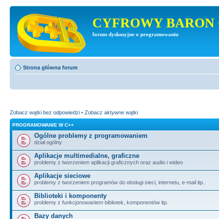
CYFROWY BARON 
forum dyskusyjne o programowaniu
Strona główna forum
Zobacz wątki bez odpowiedzi
•
Zobacz aktywne wątki
PROGRAMOWANIE W C++
Ogólne problemy z programowaniem
dział ogólny
Aplikacje multimedialne, graficzne
problemy z tworzeniem aplikacji graficznych oraz audio i wideo
Aplikacje sieciowe
problemy z tworzeniem programów do obsługi sieci, internetu, e-mail itp..
Biblioteki i komponenty
problemy z funkcjonowaniem bibliotek, komponentów itp.
Bazy danych