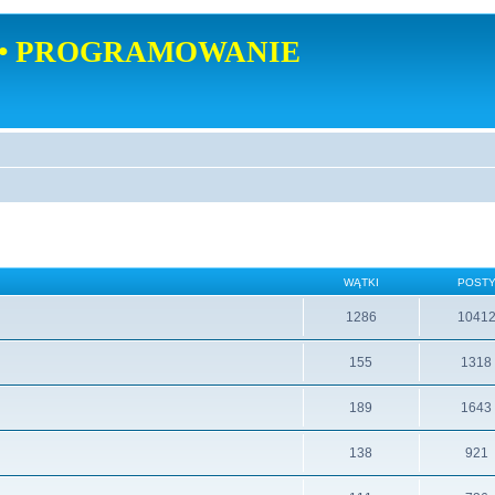
• PROGRAMOWANIE
WĄTKI
POST
1286
1041
155
1318
189
1643
138
921