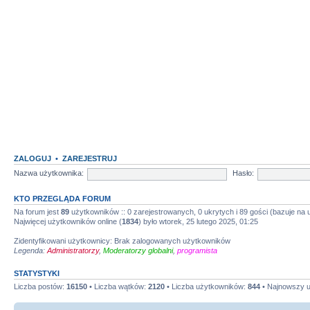
ZALOGUJ
•
ZAREJESTRUJ
Nazwa użytkownika:
Hasło:
KTO PRZEGLĄDA FORUM
Na forum jest
89
użytkowników :: 0 zarejestrowanych, 0 ukrytych i 89 gości (bazuje na
Najwięcej użytkowników online (
1834
) było wtorek, 25 lutego 2025, 01:25
Zidentyfikowani użytkownicy: Brak zalogowanych użytkowników
Legenda:
Administratorzy
,
Moderatorzy globalni
,
programista
STATYSTYKI
Liczba postów:
16150
• Liczba wątków:
2120
• Liczba użytkowników:
844
• Najnowszy 