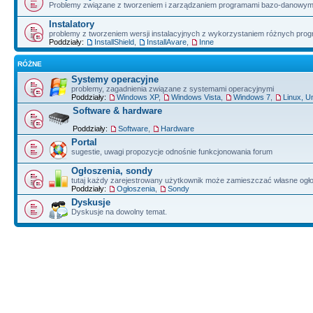
Problemy związane z tworzeniem i zarządzaniem programami bazo-danowym
Instalatory
problemy z tworzeniem wersji instalacyjnych z wykorzystaniem różnych pro
Poddziały:
InstallShield
,
InstallAvare
,
Inne
RÓŻNE
Systemy operacyjne
problemy, zagadnienia związane z systemami operacyjnymi
Poddziały:
Windows XP
,
Windows Vista
,
Windows 7
,
Linux, U
Software & hardware
Poddziały:
Software
,
Hardware
Portal
sugestie, uwagi propozycje odnośnie funkcjonowania forum
Ogłoszenia, sondy
tutaj każdy zarejestrowany użytkownik może zamieszczać własne ogł
Poddziały:
Ogłoszenia
,
Sondy
Dyskusje
Dyskusje na dowolny temat.