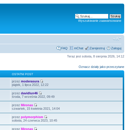
Wyszukiwanie zaawansowane
FAQ
mChat
Zarejestruj
Zaloguj
Teraz jest sobota, 8 sierpnia 2026, 14:12
Oznacz działy jako przeczytane
Y
OSTATNI POST
przez
moderasura
2
piątek, 1 lipca 2022, 12:22
przez
davidlun46
środa, 7 września 2022, 09:49
przez
Mironas
czwartek, 15 kwietnia 2021, 14:04
przez
polymorphism
sobota, 24 czerwca 2023, 10:45
przez
Mironas