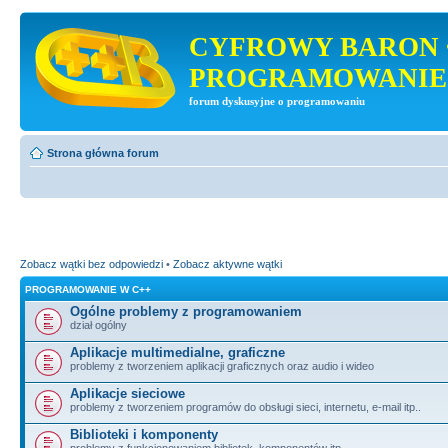
CYFROWY BARON 
PROGRAMOWANIE
forum dyskusyjne o programowaniu
Strona główna forum
Zobacz wątki bez odpowiedzi
•
Zobacz aktywne wątki
PROGRAMOWANIE W C++
Ogólne problemy z programowaniem
dział ogólny
Aplikacje multimedialne, graficzne
problemy z tworzeniem aplikacji graficznych oraz audio i wideo
Aplikacje sieciowe
problemy z tworzeniem programów do obsługi sieci, internetu, e-mail itp..
Biblioteki i komponenty