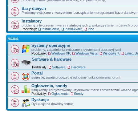
problemy z funkcjonowaniem bibliotek, komponentów itp.
Bazy danych
Problemy związane z tworzeniem i zarządzaniem programami bazo-danowym
Instalatory
problemy z tworzeniem wersji instalacyjnych z wykorzystaniem różnych pro
Poddziały:
InstallShield
,
InstallAvare
,
Inne
RÓŻNE
Systemy operacyjne
problemy, zagadnienia związane z systemami operacyjnymi
Poddziały:
Windows XP
,
Windows Vista
,
Windows 7
,
Linux, U
Software & hardware
Poddziały:
Software
,
Hardware
Portal
sugestie, uwagi propozycje odnośnie funkcjonowania forum
Ogłoszenia, sondy
tutaj każdy zarejestrowany użytkownik może zamieszczać własne ogł
Poddziały:
Ogłoszenia
,
Sondy
Dyskusje
Dyskusje na dowolny temat.