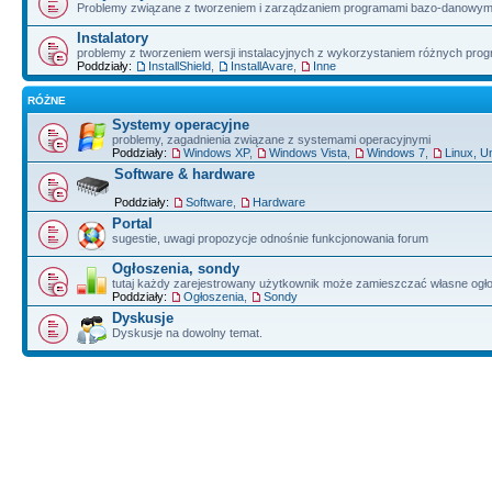
Problemy związane z tworzeniem i zarządzaniem programami bazo-danowym
Instalatory
problemy z tworzeniem wersji instalacyjnych z wykorzystaniem różnych pro
Poddziały:
InstallShield
,
InstallAvare
,
Inne
RÓŻNE
Systemy operacyjne
problemy, zagadnienia związane z systemami operacyjnymi
Poddziały:
Windows XP
,
Windows Vista
,
Windows 7
,
Linux, U
Software & hardware
Poddziały:
Software
,
Hardware
Portal
sugestie, uwagi propozycje odnośnie funkcjonowania forum
Ogłoszenia, sondy
tutaj każdy zarejestrowany użytkownik może zamieszczać własne ogł
Poddziały:
Ogłoszenia
,
Sondy
Dyskusje
Dyskusje na dowolny temat.