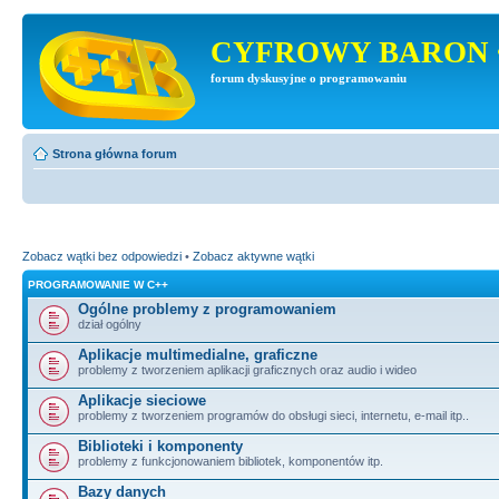
CYFROWY BARON 
forum dyskusyjne o programowaniu
Strona główna forum
Zobacz wątki bez odpowiedzi
•
Zobacz aktywne wątki
PROGRAMOWANIE W C++
Ogólne problemy z programowaniem
dział ogólny
Aplikacje multimedialne, graficzne
problemy z tworzeniem aplikacji graficznych oraz audio i wideo
Aplikacje sieciowe
problemy z tworzeniem programów do obsługi sieci, internetu, e-mail itp..
Biblioteki i komponenty
problemy z funkcjonowaniem bibliotek, komponentów itp.
Bazy danych