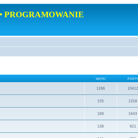
• PROGRAMOWANIE
WĄTKI
POST
1286
1041
155
1318
189
1643
138
921