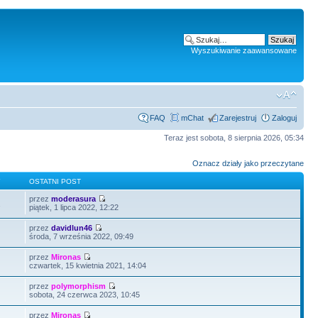
Wyszukiwanie zaawansowane
FAQ
mChat
Zarejestruj
Zaloguj
Teraz jest sobota, 8 sierpnia 2026, 05:34
Oznacz działy jako przeczytane
Y
OSTATNI POST
przez
moderasura
2
piątek, 1 lipca 2022, 12:22
przez
davidlun46
środa, 7 września 2022, 09:49
przez
Mironas
czwartek, 15 kwietnia 2021, 14:04
przez
polymorphism
sobota, 24 czerwca 2023, 10:45
przez
Mironas