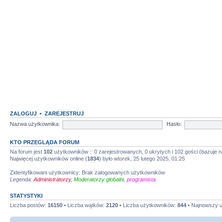
ZALOGUJ
•
ZAREJESTRUJ
Nazwa użytkownika:
Hasło:
KTO PRZEGLĄDA FORUM
Na forum jest
102
użytkowników :: 0 zarejestrowanych, 0 ukrytych i 102 gości (bazuje 
Najwięcej użytkowników online (
1834
) było wtorek, 25 lutego 2025, 01:25
Zidentyfikowani użytkownicy: Brak zalogowanych użytkowników
Legenda:
Administratorzy
,
Moderatorzy globalni
,
programista
STATYSTYKI
Liczba postów:
16150
• Liczba wątków:
2120
• Liczba użytkowników:
844
• Najnowszy 