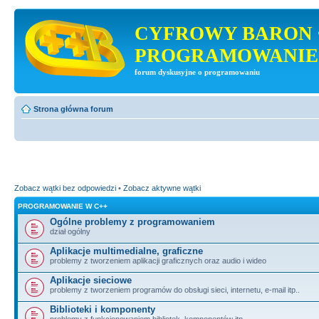
CYFROWY BARON 
PROGRAMOWANIE
forum dyskusyjne o programowaniu
Strona główna forum
Zobacz wątki bez odpowiedzi
•
Zobacz aktywne wątki
PROGRAMOWANIE W C++
Ogólne problemy z programowaniem
dział ogólny
Aplikacje multimedialne, graficzne
problemy z tworzeniem aplikacji graficznych oraz audio i wideo
Aplikacje sieciowe
problemy z tworzeniem programów do obsługi sieci, internetu, e-mail itp..
Biblioteki i komponenty