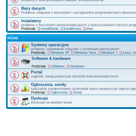
problemy z funkcjonowaniem bibliotek, komponentów itp.
Bazy danych
Problemy związane z tworzeniem i zarządzaniem programami bazo-danowym
Instalatory
problemy z tworzeniem wersji instalacyjnych z wykorzystaniem różnych pro
Poddziały:
InstallShield
,
InstallAvare
,
Inne
RÓŻNE
Systemy operacyjne
problemy, zagadnienia związane z systemami operacyjnymi
Poddziały:
Windows XP
,
Windows Vista
,
Windows 7
,
Linux, U
Software & hardware
Poddziały:
Software
,
Hardware
Portal
sugestie, uwagi propozycje odnośnie funkcjonowania forum
Ogłoszenia, sondy
tutaj każdy zarejestrowany użytkownik może zamieszczać własne ogł
Poddziały:
Ogłoszenia
,
Sondy
Dyskusje
Dyskusje na dowolny temat.