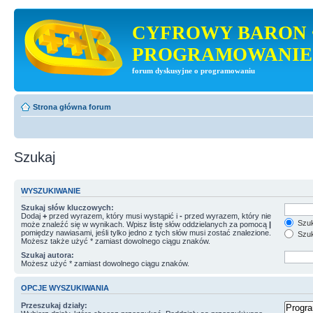
CYFROWY BARON 
PROGRAMOWANIE
forum dyskusyjne o programowaniu
Strona główna forum
Szukaj
WYSZUKIWANIE
Szukaj słów kluczowych:
Dodaj
+
przed wyrazem, który musi wystąpić i
-
przed wyrazem, który nie
Szuk
może znaleźć się w wynikach. Wpisz listę słów oddzielanych za pomocą
|
pomiędzy nawiasami, jeśli tylko jedno z tych słów musi zostać znalezione.
Szuk
Możesz także użyć * zamiast dowolnego ciągu znaków.
Szukaj autora:
Możesz użyć * zamiast dowolnego ciągu znaków.
OPCJE WYSZUKIWANIA
Przeszukaj działy: