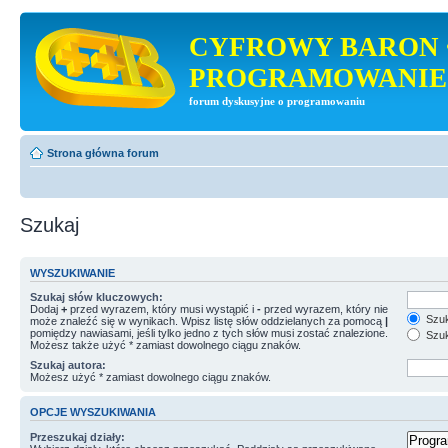
CYFROWY BARON 
PROGRAMOWANIE
forum dyskusyjne o programowaniu
Strona główna forum
Szukaj
WYSZUKIWANIE
Szukaj słów kluczowych:
Dodaj
+
przed wyrazem, który musi wystąpić i
-
przed wyrazem, który nie
Szuk
może znaleźć się w wynikach. Wpisz listę słów oddzielanych za pomocą
|
pomiędzy nawiasami, jeśli tylko jedno z tych słów musi zostać znalezione.
Szuk
Możesz także użyć * zamiast dowolnego ciągu znaków.
Szukaj autora:
Możesz użyć * zamiast dowolnego ciągu znaków.
OPCJE WYSZUKIWANIA
Przeszukaj działy: