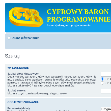
CYFROWY BARON 
PROGRAMOWANIE
forum dyskusyjne o programowaniu
Strona główna forum
Szukaj
WYSZUKIWANIE
Szukaj słów kluczowych:
Dodaj
+
przed wyrazem, który musi wystąpić i
-
przed wyrazem, który nie
Szuk
może znaleźć się w wynikach. Wpisz listę słów oddzielanych za pomocą
|
pomiędzy nawiasami, jeśli tylko jedno z tych słów musi zostać znalezione.
Szuk
Możesz także użyć * zamiast dowolnego ciągu znaków.
Szukaj autora:
Możesz użyć * zamiast dowolnego ciągu znaków.
OPCJE WYSZUKIWANIA
Przeszukaj działy: