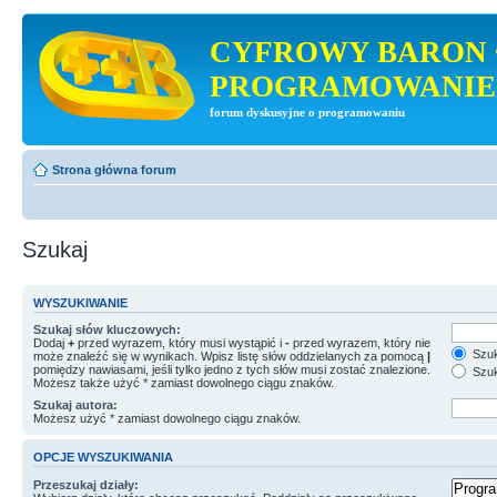
CYFROWY BARON 
PROGRAMOWANIE
forum dyskusyjne o programowaniu
Strona główna forum
Szukaj
WYSZUKIWANIE
Szukaj słów kluczowych:
Dodaj
+
przed wyrazem, który musi wystąpić i
-
przed wyrazem, który nie
Szuk
może znaleźć się w wynikach. Wpisz listę słów oddzielanych za pomocą
|
pomiędzy nawiasami, jeśli tylko jedno z tych słów musi zostać znalezione.
Szuk
Możesz także użyć * zamiast dowolnego ciągu znaków.
Szukaj autora:
Możesz użyć * zamiast dowolnego ciągu znaków.
OPCJE WYSZUKIWANIA
Przeszukaj działy: