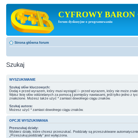
CYFROWY BARON 
forum dyskusyjne o programowaniu
Strona główna forum
Szukaj
WYSZUKIWANIE
Szukaj słów kluczowych:
Dodaj
+
przed wyrazem, który musi wystąpić i
-
przed wyrazem, który nie może znale
Wpisz listę słów oddzielanych za pomocą
|
pomiędzy nawiasami, jeśli tylko jedno z ty
znalezione. Możesz także użyć * zamiast dowolnego ciągu znaków.
Szukaj autora:
Możesz użyć * zamiast dowolnego ciągu znaków.
OPCJE WYSZUKIWANIA
Przeszukaj działy:
Wybierz działy, które chcesz przeszukać. Poddziały są przeszukiwane automatycznie
„Przeszukuj poddziały” jest wyłączona.