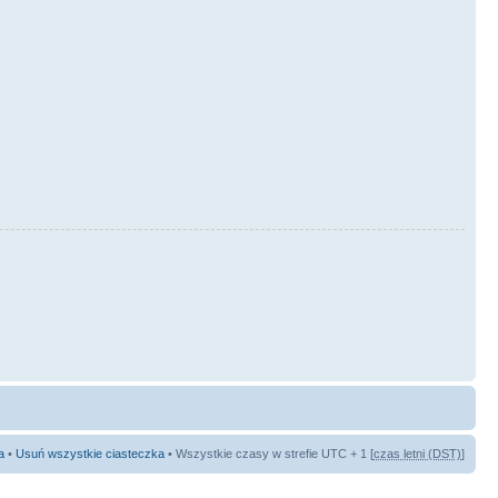
a
•
Usuń wszystkie ciasteczka
• Wszystkie czasy w strefie UTC + 1 [
czas letni (DST)
]