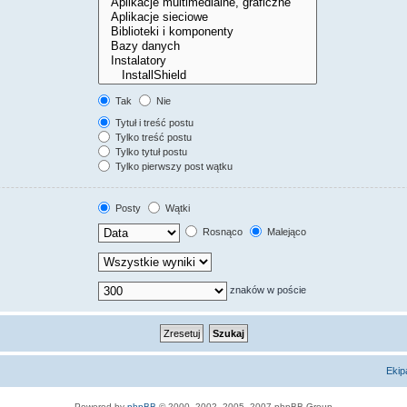
Tak
Nie
Tytuł i treść postu
Tylko treść postu
Tylko tytuł postu
Tylko pierwszy post wątku
Posty
Wątki
Rosnąco
Malejąco
znaków w poście
Ekip
Powered by
phpBB
© 2000, 2002, 2005, 2007 phpBB Group