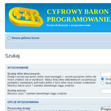
CYFROWY BARON 
PROGRAMOWANIE
forum dyskusyjne o programowaniu
Strona główna forum
Szukaj
WYSZUKIWANIE
Szukaj słów kluczowych:
Dodaj
+
przed wyrazem, który musi wystąpić i
-
przed wyrazem, który nie
Szuk
może znaleźć się w wynikach. Wpisz listę słów oddzielanych za pomocą
|
pomiędzy nawiasami, jeśli tylko jedno z tych słów musi zostać znalezione.
Szuk
Możesz także użyć * zamiast dowolnego ciągu znaków.
Szukaj autora:
Możesz użyć * zamiast dowolnego ciągu znaków.
OPCJE WYSZUKIWANIA
Przeszukaj działy: