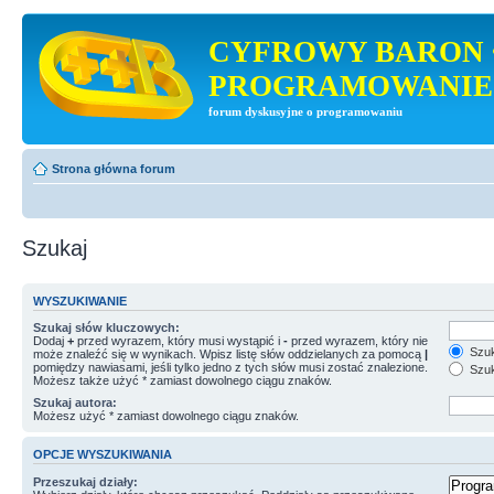
CYFROWY BARON 
PROGRAMOWANIE
forum dyskusyjne o programowaniu
Strona główna forum
Szukaj
WYSZUKIWANIE
Szukaj słów kluczowych:
Dodaj
+
przed wyrazem, który musi wystąpić i
-
przed wyrazem, który nie
Szuk
może znaleźć się w wynikach. Wpisz listę słów oddzielanych za pomocą
|
pomiędzy nawiasami, jeśli tylko jedno z tych słów musi zostać znalezione.
Szuk
Możesz także użyć * zamiast dowolnego ciągu znaków.
Szukaj autora:
Możesz użyć * zamiast dowolnego ciągu znaków.
OPCJE WYSZUKIWANIA
Przeszukaj działy: